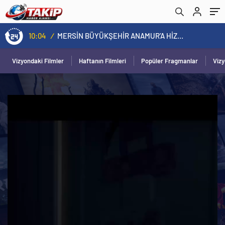
10:04
/
MERSİN BÜYÜKŞEHİR ANAMUR’A HİZMETLERİNİ TEK NOKTADAN ULAŞTIRIYOR
Vizyondaki Filmler
Haftanın Filmleri
Popüler Fragmanlar
Viz