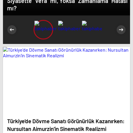
Siyasette “Vefa” mı, Yoksa “Zamanlama” Hatası
mı?
Türkiye’de Dövme Sanatı Görünürlük Kazanırken:
Nursultan Aimurzin’in Sinematik Realizmi