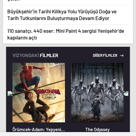
Büyükşehir’in Tarihi Kilikya Yolu Yürüyüşü Doğa ve
Tarih Tutkunlarını Buluşturmaya Devam Ediyor
110 sanatçı, 440 eser: Mini Paint 4 sergisi Yenişehir’de
kapılarını açtı
VİZYONDAKİ
FİLMLER
DİĞER FİLMLER
Örümcek-Adam: Yepyeni Bir Gün
The Odyssey