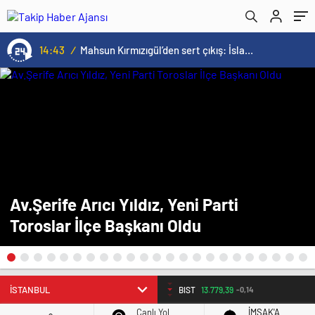
14:43
/
Mahsun Kırmızıgül’den sert çıkış: İslam ülkeleri İspanya kadar cesur olamadı
Av.Şerife Arıcı Yıldız, Yeni Parti
Toroslar İlçe Başkanı Oldu
BIST
13.779,39
-0,14
Canlı Yol
İMSAK'A