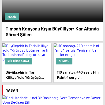
ASAYIŞ
Timsah Kanyonu Kışın Büyülüyor: Kar Altında
Görsel Şölen
KÜLTÜR & SANAT
GÜNDEM
Büyükşehir’in Tarihi
110 sanatçı, 440 eser: Mini
Kilikya Yolu Yürüyüşü
Paint 4 sergisi
Doğa ve Tarih Tutkunlarını
Yenişehir’de kapılarını
Buluşturmaya Devam
açtı
YAŞAM
Ediyor