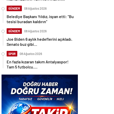
ULAŞTIRIYOR
GÜNDEM
08 Ağustos 2026
Belediye Başkanı Yıldız, isyan etti: “Bu
tesisi buradan kaldırın”
GÜNDEM
08 Ağustos 2026
Joe Biden 6 aylık hedeflerini açıkladı.
Senato buz gibi…
SPOR
08 Ağustos 2026
En fazla kızaran takım Antalyaspor!
Tam 5 futbolcu….