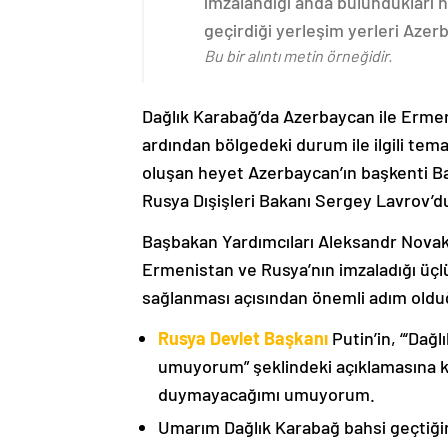
imzalandığı anda bulundukları n
geçirdiği yerleşim yerleri Aze
Bu bir alıntı metin örneğidir.
Dağlık Karabağ’da Azerbaycan ile Erme
ardından bölgedeki durum ile ilgili t
oluşan heyet Azerbaycan’ın başkenti B
Rusya Dışişleri Bakanı Sergey Lavrov’d
Başbakan Yardımcıları Aleksandr Nova
Ermenistan ve Rusya’nın imzaladığı üçlü
sağlanması açısından önemli adım oldu
Rusya Devlet Başkanı
Putin’in, “‘Dağ
umuyorum” şeklindeki açıklamasına kat
duymayacağımı umuyorum.
Umarım Dağlık Karabağ bahsi geçtiği