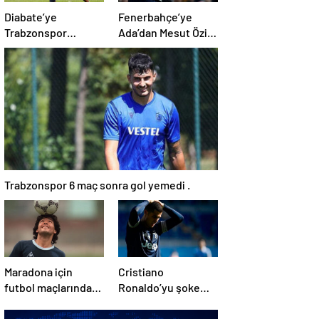
Diabate’ye
Fenerbahçe’ye
Trabzonspor
Ada’dan Mesut Özil
yönetiminden
müjdesi!
kesik! .
Trabzonspor 6 maç sonra gol yemedi .
Maradona için
Cristiano
futbol maçlarında
Ronaldo’yu şoke
anma törenleri
eden karar!
yapılacak
Juventus…