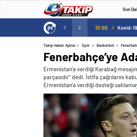
Son Da
lle aştı
13:00
/
Takip Haber Ajansı
Spor
Basketbol
Fenerbahç
Fenerbahçe’ye Ada
Ermenistan'a verdiği Karabağ mesajın
parçasıdır” dedi. İstifa çağrılarını k
Ermenistan'a verdiği desteği saklama