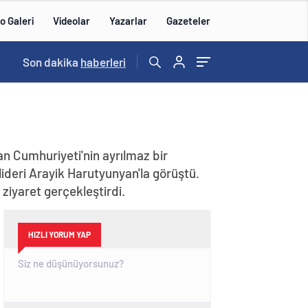
o Galeri
Videolar
Yazarlar
Gazeteler
14:43
Son dakika
/
haberleri
n Cumhuriyeti'nin ayrılmaz bir
lideri Arayik Harutyunyan'la görüştü.
iyaret gerçekleştirdi.
HIZLI YORUM YAP