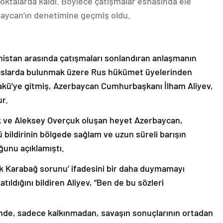
oktalarda kaldı. Böylece çatışmalar esnasında ele
rbaycan’ın denetimine geçmiş oldu.
nistan arasında çatışmaları sonlandıran anlaşmanın
emaslarda bulunmak üzere Rus hükümet üyelerinden
akü’ye gitmiş, Azerbaycan Cumhurbaşkanı İlham Aliyev,
ur.
k ve Aleksey Overçuk oluşan heyet Azerbaycan,
 bildirinin bölgede sağlam ve uzun süreli barışın
ğunu açıklamıştı.
lık Karabağ sorunu’ ifadesini bir daha duymamayı
ıldığını bildiren Aliyev, “Ben de bu sözleri
nde, sadece kalkınmadan, savaşın sonuçlarının ortadan