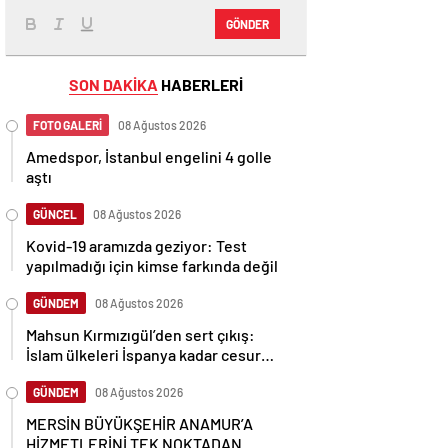
GÖNDER
SON DAKİKA
HABERLERİ
FOTO GALERİ
08 Ağustos 2026
Amedspor, İstanbul engelini 4 golle
aştı
GÜNCEL
08 Ağustos 2026
Kovid-19 aramızda geziyor: Test
yapılmadığı için kimse farkında değil
GÜNDEM
08 Ağustos 2026
Mahsun Kırmızıgül’den sert çıkış:
İslam ülkeleri İspanya kadar cesur
olamadı
GÜNDEM
08 Ağustos 2026
MERSİN BÜYÜKŞEHİR ANAMUR’A
HİZMETLERİNİ TEK NOKTADAN