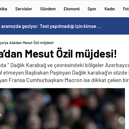
kika
Servisler
Gündem
Ekonomi
Spor
Kadın
Fot
Kovid-19 aramızda geziyor: Test yapılmadığı için kimse farkında değil
e’ye Ada’dan Mesut Özil müjdesi!
’dan Mesut Özil müjdesi!
da “ Dağlık Karabağ ve çevresindeki bölgeler Azerbayca
abul etmeyen Başbakan Paşinyan Dağlık karabağ'ın sözde 
yan Fransa Cumhurbaşkanı Macron ise dikkat çeken bir z