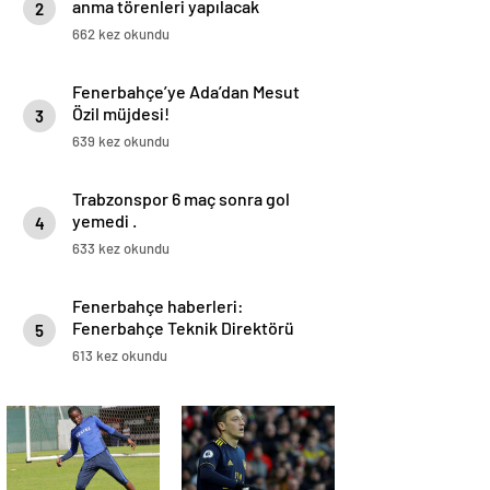
anma törenleri yapılacak
2
662 kez okundu
Fenerbahçe’ye Ada’dan Mesut
Özil müjdesi!
3
639 kez okundu
Trabzonspor 6 maç sonra gol
yemedi .
4
633 kez okundu
Fenerbahçe haberleri:
Fenerbahçe Teknik Direktörü
5
Erol Bulut Samatta’nın
613 kez okundu
sahalardan uzak kalacağı süreyi
duyurdu .