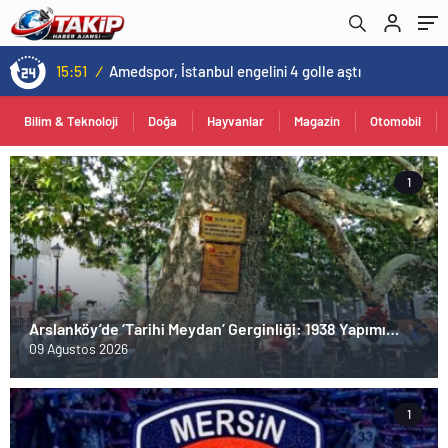
13:00
/
Kovid-19 aramızda geziyor: Test yapılmadığı için kimse farkında değil
Bilim & Teknoloji
Doğa
Hayvanlar
Magazin
Otomobil
1
Arslanköy’de ‘Tarihi Meydan’ Gerginliği: 1938 Yapımı
Çınarlı Kahve Otopark mı Oluyor?
09 Ağustos 2026
1