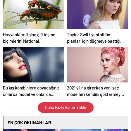
Hayvanların ilginç çiftleşme
Taylor Swift yeni albüm
biçimlerini National
planları için düğmeye bastığını
Geographic görüntüledi.
sosyal medyadan duyurdu!
Bu kış kombinlere doyacağınız
2021 yılına girerken yeni saç
onlarca model ve onlarca
modelleri kendini göstermeye
detay.
başladı.
Daha Fazla Haber Yükle
EN ÇOK OKUNANLAR