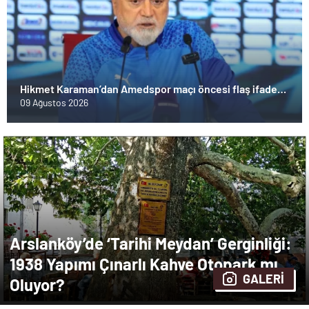
Hikmet Karaman’dan Amedspor maçı öncesi flaş ifade:
“Başkanla da konuşmuştum”
09 Ağustos 2026
Arslanköy’de ‘Tarihi Meydan’ Gerginliği:
1938 Yapımı Çınarlı Kahve Otopark mı
GALERİ
Oluyor?