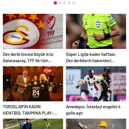
Dev derbi öncesi büyük kriz:
Süper Lig’de kader haftası:
Galatasaray, TFF ile tüm
Dev derbilerin hakemleri
ilişkilerini askıya aldı
açıklandı
TOROSLAR’IN KADIN
Amedspor, İstanbul engelini 4
HENTBOL TAKIMINA PLAY-
golle aştı
OFF ÖNCESİ MORAL VE
DESTEK GECESİ