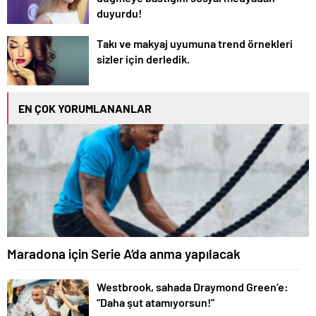
duyurdu!
Takı ve makyaj uyumuna trend örnekleri
sizler için derledik.
EN ÇOK YORUMLANANLAR
Maradona için Serie A’da anma yapılacak
Westbrook, sahada Draymond Green’e:
“Daha şut atamıyorsun!”