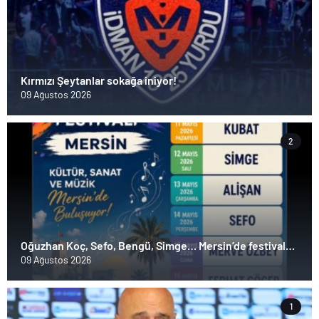
Kırmızı Şeytanlar sokağa iniyor!
09 Ağustos 2026
2
Oğuzhan Koç, Sefo, Bengü, Simge… Mersin’de festival
heyecanı başlıyor
09 Ağustos 2026
1