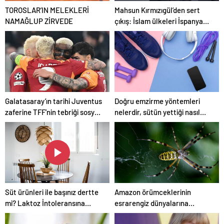
TOROSLAR’IN MELEKLERİ
Mahsun Kırmızıgül’den sert
NAMAĞLUP ZİRVEDE
çıkış: İslam ülkeleri İspanya
kadar cesur olamadı
Galatasaray’ın tarihi Juventus
Doğru emzirme yöntemleri
zaferine TFF’nin tebriği sosyal
nelerdir, sütün yettiği nasıl
medyayı ayağa kaldırdı
anlaşılır?
Süt ürünleri ile başınız dertte
Amazon örümceklerinin
mi? Laktoz İntoleransına
esrarengiz dünyalarına
sahip olabilirsiniz!
gitmeye hazır olun.