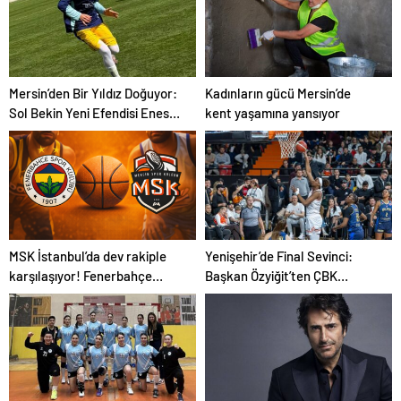
Mersin’den Bir Yıldız Doğuyor:
Kadınların gücü Mersin’de
Sol Bekin Yeni Efendisi Enes
kent yaşamına yansıyor
Dağ!
MSK İstanbul’da dev rakiple
Yenişehir’de Final Sevinci:
karşılaşıyor! Fenerbahçe
Başkan Özyiğit’ten ÇBK
Beko deplasmanı
Mersin’e Tebrik Mesajı