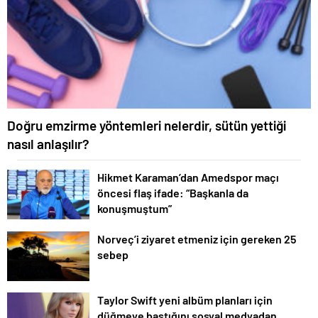
Doğru emzirme yöntemleri nelerdir, sütün yettiği
nasıl anlaşılır?
Hikmet Karaman’dan Amedspor maçı
öncesi flaş ifade: “Başkanla da
konuşmuştum”
Norveç’i ziyaret etmeniz için gereken 25
sebep
Taylor Swift yeni albüm planları için
düğmeye bastığını sosyal medyadan