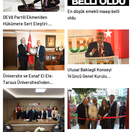
En düşük emekli maaşı belli
DEVA Partili Ekmen’den
oldu
Hükümete Sert Eleştiri:
“Tüketici Değil, Karteller
Korunuyor!”
Ulusal Baklagil Konseyi
Üniversite ve Esnaf El Ele:
14’üncü Genel Kurulu
Tarsus Üniversitesi’nden
gerçekleştirildi
MESOB’a Stratejik Ziyaret