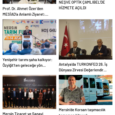
NEŞVE OPTİK ÇAMLIBEL’DE
HİZMETE AÇILDI
Prof. Dr. Ahmet Özer’den
MESİAD’a Anlamlı Ziyaret:
“Barış ve Adalet, Üretimin
Temelidir”
Yenişehir tarımı şaha kalkıyor:
Antalya’da TURKONFED 26. İş
Özyiğit’ten geleceğe yön
Dünyası Zirvesi Değerlendirme
veren mesaj!
Toplantısı Yapıldı
Mersin’de Korsan taşımacılık
Mersin Ticaret ve Sanayi