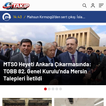
14:43
/
Mahsun Kırmızıgül’den sert çıkış: İslam ülkeleri İspanya kadar cesur olamadı
MTSO Heyeti Ankara Çıkarmasında:
TOBB 82. Genel Kurulu’nda Mersin
Talepleri İletildi