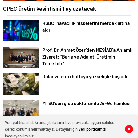
OPEC üretim kesintisini 1 ay uzatacak
HSBC, havacılık hisselerini mercek altına
aldı
Prof. Dr. Ahmet Özer’den MESİAD’a Anlamlı
Ziyaret: “Barış ve Adalet, Üretimin
Temelidir”
Dolar ve euro haftaya yükselişle başladı
MTSO’dan gıda sektöründe Ar-Ge hamlesi
Veri politikasındaki amaçlarla sınırlı ve mevzuata uygun şekilde
çerez konumlandırmaktayız. Detaylar için
veri politikamızı
Temadam
inceleyebilirsiniz.