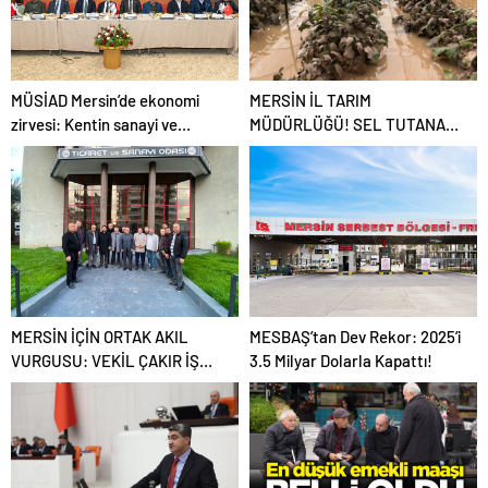
MÜSİAD Mersin’de ekonomi
MERSİN İL TARIM
zirvesi: Kentin sanayi ve
MÜDÜRLÜĞÜ! SEL TUTANAĞI
ihracat geleceği masaya
TUTULAMIYOR
yatırıldı
MERSİN İÇİN ORTAK AKIL
MESBAŞ’tan Dev Rekor: 2025’i
VURGUSU: VEKİL ÇAKIR İŞ
3.5 Milyar Dolarla Kapattı!
DÜNYASININ TALEPLERİNİ
ANKARA’YA TAŞIYOR”