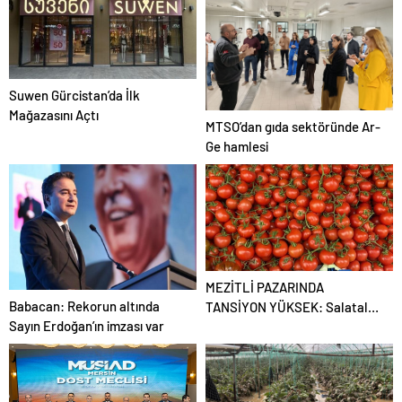
Suwen Gürcistan’da İlk
Mağazasını Açtı
MTSO’dan gıda sektöründe Ar-
Ge hamlesi
MEZİTLİ PAZARINDA
Babacan: Rekorun altında
TANSİYON YÜKSEK: Salatalık
Sayın Erdoğan’ın imzası var
ve Domates Yarışıyor!