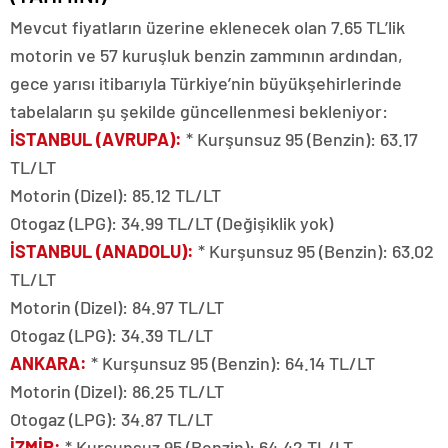
Mevcut fiyatların üzerine eklenecek olan 7.65 TL’lik
motorin ve 57 kuruşluk benzin zammının ardından,
gece yarısı itibarıyla Türkiye’nin büyükşehirlerinde
tabelaların şu şekilde güncellenmesi bekleniyor:
İSTANBUL (AVRUPA):
* Kurşunsuz 95 (Benzin): 63.17
TL/LT
Motorin (Dizel): 85.12 TL/LT
Otogaz (LPG): 34.99 TL/LT (Değişiklik yok)
İSTANBUL (ANADOLU):
* Kurşunsuz 95 (Benzin): 63.02
TL/LT
Motorin (Dizel): 84.97 TL/LT
Otogaz (LPG): 34.39 TL/LT
ANKARA:
* Kurşunsuz 95 (Benzin): 64.14 TL/LT
Motorin (Dizel): 86.25 TL/LT
Otogaz (LPG): 34.87 TL/LT
İZMİR:
* Kurşunsuz 95 (Benzin): 64.42 TL/LT