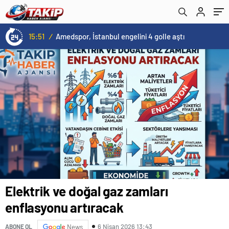
15:51
/
Amedspor, İstanbul engelini 4 golle aştı
Elektrik ve doğal gaz zamları
enflasyonu artıracak
6 Nisan 2026 13:43
ABONE OL
News