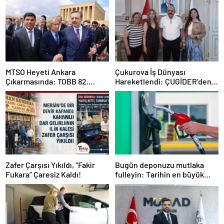
MTSO Heyeti Ankara
Çukurova İş Dünyası
Çıkarmasında: TOBB 82.
Hareketlendi: ÇUGİDER’den
Genel Kurulu’nda Mersin
Hümay Lojistik’e Çıkartma
Talepleri İletildi
Zafer Çarşısı Yıkıldı, “Fakir
Bugün deponuzu mutlaka
Fukara” Çaresiz Kaldı!
fulleyin: Tarihin en büyük
zammı geliyor