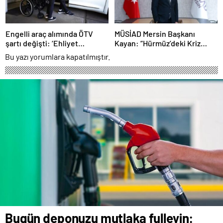
Engelli araç alımında ÖTV
MÜSİAD Mersin Başkanı
şartı değişti: ‘Ehliyet
Kayan: “Hürmüz’deki Kriz
alamayanlar’ da kapsama
Türkiye’nin Önemini Artırdı”
Bu yazı yorumlara kapatılmıştır.
alındı
Bugün deponuzu mutlaka fulleyin: