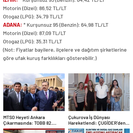
Motorin (Dizel): 86.52 TL/LT
Otogaz (LPG): 34.79 TL/LT
ADANA:
* Kurşunsuz 95 (Benzin): 64.98 TL/LT
Motorin (Dizel): 87.09 TL/LT
Otogaz (LPG): 35.31 TL/LT
(Not: Fiyatlar bayilere, ilçelere ve dağıtım şirketlerine
göre ufak kuruş farklılıkları gösterebilir.)
MTSO Heyeti Ankara
Çukurova İş Dünyası
Çıkarmasında: TOBB 82.
Hareketlendi: ÇUGİDER’den
Genel Kurulu’nda Mersin
Hümay Lojistik’e Çıkartma