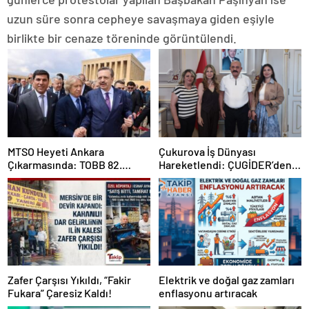
uzun süre sonra cepheye savaşmaya giden eşiyle
birlikte bir cenaze töreninde görüntülendi.
MTSO Heyeti Ankara
Çukurova İş Dünyası
Çıkarmasında: TOBB 82.
Hareketlendi: ÇUGİDER’den
Genel Kurulu’nda Mersin
Hümay Lojistik’e Çıkartma
Talepleri İletildi
Zafer Çarşısı Yıkıldı, “Fakir
Elektrik ve doğal gaz zamları
Fukara” Çaresiz Kaldı!
enflasyonu artıracak