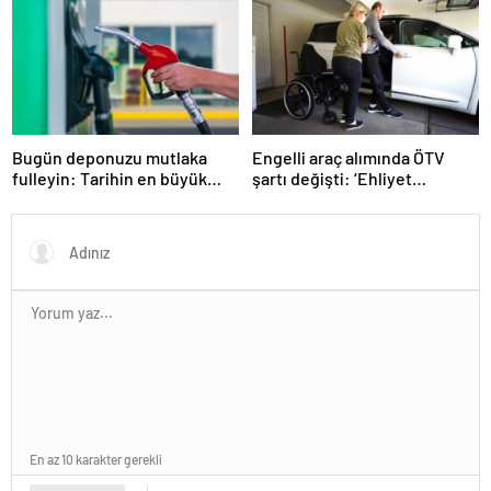
Bugün deponuzu mutlaka
Engelli araç alımında ÖTV
fulleyin: Tarihin en büyük
şartı değişti: ‘Ehliyet
zammı geliyor
alamayanlar’ da kapsama
alındı
En az 10 karakter gerekli