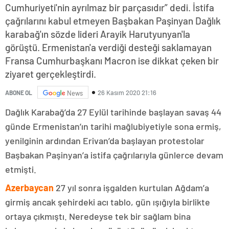
Cumhuriyeti'nin ayrılmaz bir parçasıdır” dedi. İstifa
çağrılarını kabul etmeyen Başbakan Paşinyan Dağlık
karabağ'ın sözde lideri Arayik Harutyunyan'la
görüştü. Ermenistan'a verdiği desteği saklamayan
Fransa Cumhurbaşkanı Macron ise dikkat çeken bir
ziyaret gerçekleştirdi.
26 Kasım 2020 21:16
ABONE OL
News
Dağlık Karabağ’da 27 Eylül tarihinde başlayan savaş 44
günde Ermenistan’ın tarihi mağlubiyetiyle sona ermiş,
yenilginin ardından Erivan’da başlayan protestolar
Başbakan Paşinyan’a istifa çağrılarıyla günlerce devam
etmişti.
Azerbaycan
27 yıl sonra işgalden kurtulan Ağdam’a
girmiş ancak şehirdeki acı tablo, gün ışığıyla birlikte
ortaya çıkmıştı. Neredeyse tek bir sağlam bina