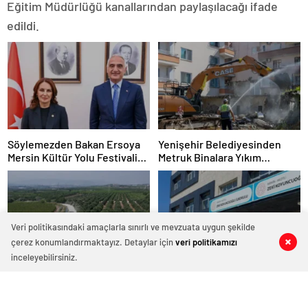
Eğitim Müdürlüğü kanallarından paylaşılacağı ifade
edildi.
Söylemezden Bakan Ersoya
Yenişehir Belediyesinden
Mersin Kültür Yolu Festivali
Metruk Binalara Yıkım
Önerisi
Operasyonu
Veri politikasındaki amaçlarla sınırlı ve mevzuata uygun şekilde
çerez konumlandırmaktayız. Detaylar için
veri politikamızı
0
0
0
0
inceleyebilirsiniz.
Akdeniz Belediyesinden
Mersin Mezitli Zeki
Tarım Yollarına Soğuk Asfalt
Koyuncuoğlu İlkokulu Yeni
Hamlesi
Binasına Kavuşuyor