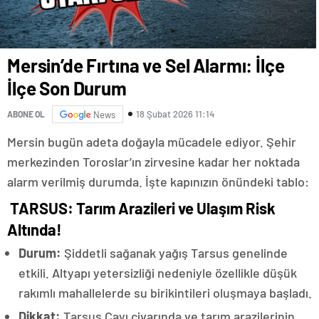
Mersin’de Fırtına ve Sel Alarmı: İlçe
İlçe Son Durum
18 Şubat 2026 11:14
ABONE OL
News
Mersin bugün adeta doğayla mücadele ediyor. Şehir
merkezinden Toroslar’ın zirvesine kadar her noktada
alarm verilmiş durumda. İşte kapınızın önündeki tablo:
​
TARSUS: Tarım Arazileri ve Ulaşım Risk
Altında!
Durum:
Şiddetli sağanak yağış Tarsus genelinde
etkili. Altyapı yetersizliği nedeniyle özellikle düşük
rakımlı mahallelerde su birikintileri oluşmaya başladı.
Dikkat:
Tarsus Çayı civarında ve tarım arazilerinin