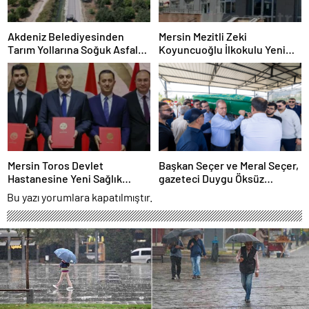
Akdeniz Belediyesinden
Mersin Mezitli Zeki
Tarım Yollarına Soğuk Asfalt
Koyuncuoğlu İlkokulu Yeni
Hamlesi
Binasına Kavuşuyor
Mersin Toros Devlet
Başkan Seçer ve Meral Seçer,
Hastanesine Yeni Sağlık
gazeteci Duygu Öksüz
Üniteleri Kuruluyor
Canova’yı son yolculuğuna
Bu yazı yorumlara kapatılmıştır.
uğurladı