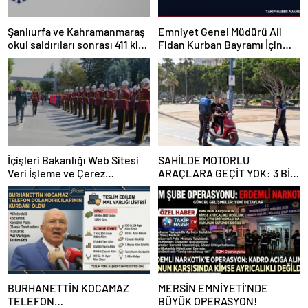
Şanlıurfa ve Kahramanmaraş
Emniyet Genel Müdürü Ali
okul saldırıları sonrası 411 kişi
Fidan Kurban Bayramı İçin
yakalandı
Güvenlik Mesajı Yayınladı
İçişleri Bakanlığı Web Sitesi
SAHİLDE MOTORLU
Veri İşleme ve Çerez
ARAÇLARA GEÇİT YOK: 3 BİN
Politikası
SÜRÜCÜYE CEZA YAĞDI!
BURHANETTİN KOCAMAZ
MERSİN EMNİYETİ’NDE
TELEFON
BÜYÜK OPERASYON!