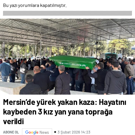
DOLANDIRICILARININ
Bu yazı yorumlara kapatılmıştır.
HEDEFİ OLDU
Mersin’de yürek yakan kaza: Hayatını
kaybeden 3 kız yan yana toprağa
verildi
3 Şubat 2026 14:23
ABONE OL
News