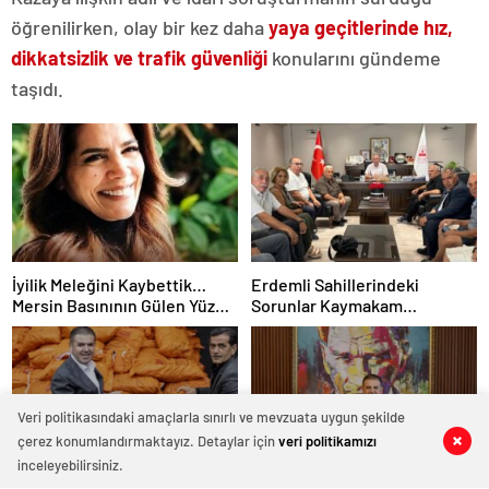
öğrenilirken, olay bir kez daha
yaya geçitlerinde hız,
dikkatsizlik ve trafik güvenliği
konularını gündeme
taşıdı.
İyilik Meleğini Kaybettik…
Erdemli Sahillerindeki
Mersin Basınının Gülen Yüzü
Sorunlar Kaymakam
Duygu Canova’ya Veda
Tetikoğlu’na İletildi
Veri politikasındaki amaçlarla sınırlı ve mevzuata uygun şekilde
çerez konumlandırmaktayız. Detaylar için
veri politikamızı
0
0
0
0
inceleyebilirsiniz.
Mezitli Belediyesi Sera
Mezitli Belediye Başkanı