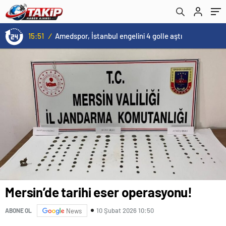
15:51
/
Amedspor, İstanbul engelini 4 golle aştı
Mersin’de tarihi eser operasyonu!
10 Şubat 2026 10:50
ABONE OL
News