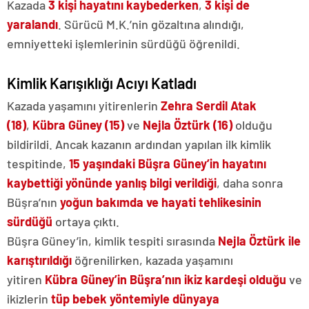
Kazada
3 kişi hayatını kaybederken
,
3 kişi de
yaralandı
. Sürücü M.K.’nin gözaltına alındığı,
emniyetteki işlemlerinin sürdüğü öğrenildi.
Kimlik Karışıklığı Acıyı Katladı
Kazada yaşamını yitirenlerin
Zehra Serdil Atak
(18)
,
Kübra Güney (15)
ve
Nejla Öztürk (16)
olduğu
bildirildi. Ancak kazanın ardından yapılan ilk kimlik
tespitinde,
15 yaşındaki Büşra Güney’in hayatını
kaybettiği yönünde yanlış bilgi verildiği
, daha sonra
Büşra’nın
yoğun bakımda ve hayati tehlikesinin
sürdüğü
ortaya çıktı.
Büşra Güney’in, kimlik tespiti sırasında
Nejla Öztürk ile
karıştırıldığı
öğrenilirken, kazada yaşamını
yitiren
Kübra Güney’in Büşra’nın ikiz kardeşi olduğu
ve
ikizlerin
tüp bebek yöntemiyle dünyaya