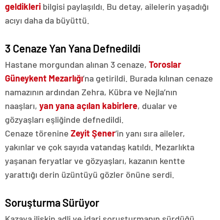
geldikleri
bilgisi paylaşıldı. Bu detay, ailelerin yaşadığı
acıyı daha da büyüttü.
3 Cenaze Yan Yana Defnedildi
Hastane morgundan alınan 3 cenaze,
Toroslar
Güneykent Mezarlığı
’na getirildi. Burada kılınan cenaze
namazının ardından Zehra, Kübra ve Nejla’nın
naaşları,
yan yana açılan kabirlere
, dualar ve
gözyaşları eşliğinde defnedildi.
Cenaze törenine
Zeyit Şener
’in yanı sıra aileler,
yakınlar ve çok sayıda vatandaş katıldı. Mezarlıkta
yaşanan feryatlar ve gözyaşları, kazanın kentte
yarattığı derin üzüntüyü gözler önüne serdi.
Soruşturma Sürüyor
Kazaya ilişkin adli ve idari soruşturmanın sürdüğü