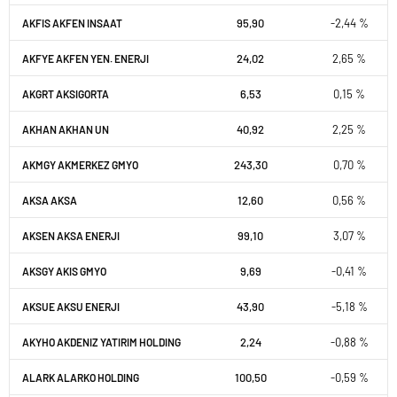
95,90
-2,44 %
AKFIS AKFEN INSAAT
24,02
2,65 %
AKFYE AKFEN YEN. ENERJI
6,53
0,15 %
AKGRT AKSIGORTA
40,92
2,25 %
AKHAN AKHAN UN
243,30
0,70 %
AKMGY AKMERKEZ GMYO
12,60
0,56 %
AKSA AKSA
99,10
3,07 %
AKSEN AKSA ENERJI
9,69
-0,41 %
AKSGY AKIS GMYO
43,90
-5,18 %
AKSUE AKSU ENERJI
2,24
-0,88 %
AKYHO AKDENIZ YATIRIM HOLDING
100,50
-0,59 %
ALARK ALARKO HOLDING