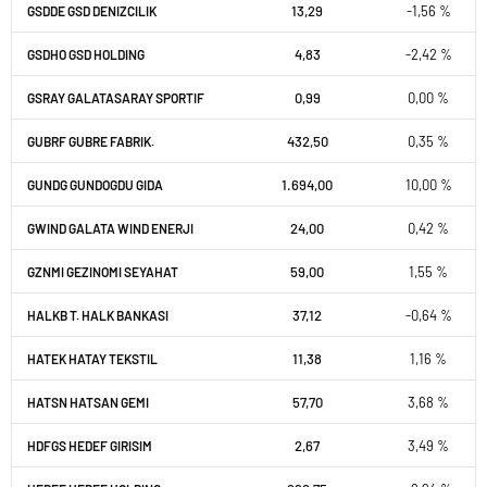
13,29
-1,56 %
GSDDE GSD DENIZCILIK
4,83
-2,42 %
GSDHO GSD HOLDING
0,99
0,00 %
GSRAY GALATASARAY SPORTIF
432,50
0,35 %
GUBRF GUBRE FABRIK.
1.694,00
10,00 %
GUNDG GUNDOGDU GIDA
24,00
0,42 %
GWIND GALATA WIND ENERJI
59,00
1,55 %
GZNMI GEZINOMI SEYAHAT
37,12
-0,64 %
HALKB T. HALK BANKASI
11,38
1,16 %
HATEK HATAY TEKSTIL
57,70
3,68 %
HATSN HATSAN GEMI
2,67
3,49 %
HDFGS HEDEF GIRISIM