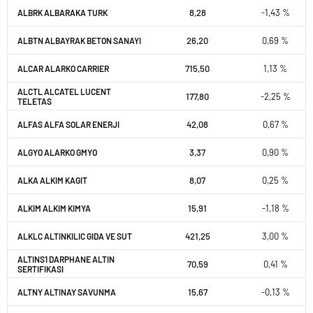
8,28
-1,43 %
ALBRK ALBARAKA TURK
26,20
0,69 %
ALBTN ALBAYRAK BETON SANAYI
715,50
1,13 %
ALCAR ALARKO CARRIER
ALCTL ALCATEL LUCENT
177,80
-2,25 %
TELETAS
42,08
0,67 %
ALFAS ALFA SOLAR ENERJI
3,37
0,90 %
ALGYO ALARKO GMYO
8,07
0,25 %
ALKA ALKIM KAGIT
15,91
-1,18 %
ALKIM ALKIM KIMYA
421,25
3,00 %
ALKLC ALTINKILIC GIDA VE SUT
ALTINS1 DARPHANE ALTIN
70,59
0,41 %
SERTIFIKASI
15,67
-0,13 %
ALTNY ALTINAY SAVUNMA