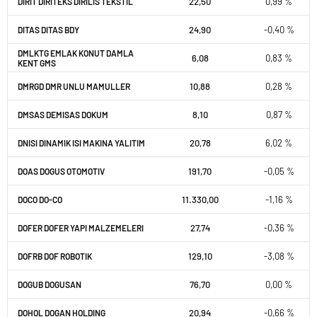
22,50
0,99 %
DIRIT DIRITEKS DIRILIS TEKSTIL
24,90
-0,40 %
DITAS DITAS BDY
DMLKTG EMLAK KONUT DAMLA
6,08
0,83 %
KENT GMS
10,88
0,28 %
DMRGD DMR UNLU MAMULLER
8,10
0,87 %
DMSAS DEMISAS DOKUM
20,78
6,02 %
DNISI DINAMIK ISI MAKINA YALITIM
191,70
-0,05 %
DOAS DOGUS OTOMOTIV
11.330,00
-1,16 %
DOCO DO-CO
27,74
-0,36 %
DOFER DOFER YAPI MALZEMELERI
129,10
-3,08 %
DOFRB DOF ROBOTIK
76,70
0,00 %
DOGUB DOGUSAN
20,94
-0,66 %
DOHOL DOGAN HOLDING