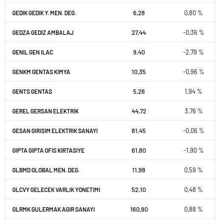
6,28
0,80 %
GEDIK GEDIK Y. MEN. DEG.
27,44
-0,36 %
GEDZA GEDIZ AMBALAJ
9,40
-2,79 %
GENIL GEN ILAC
10,35
-0,96 %
GENKM GENTAS KIMYA
5,26
1,94 %
GENTS GENTAS
44,72
3,76 %
GEREL GERSAN ELEKTRIK
81,45
-0,06 %
GESAN GIRISIM ELEKTRIK SANAYI
61,80
-1,90 %
GIPTA GIPTA OFIS KIRTASIYE
11,98
0,59 %
GLBMD GLOBAL MEN. DEG.
52,10
0,48 %
GLCVY GELECEK VARLIK YONETIMI
160,90
0,88 %
GLRMK GULERMAK AGIR SANAYI