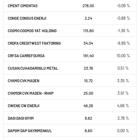
278,00
-0,09 %
CMENT CIMENTAS
2,24
-0,88 %
CONSE CONSUS ENERJI
115,80
-1,36 %
COSMO COSMOS YAT. HOLDING
34,04
-9,99 %
CRDFA CREDITWEST FAKTORING
191,40
10,00 %
CRFSA CARREFOURSA
23,76
0,51 %
CUSAN CUHADAROGLU METAL
15,72
3,35 %
CVKMD CVK MADEN
25,00
3,91 %
CVKMDR CVK MADEN - RHKP
46,26
4,66 %
CWENE CW ENERJI
9,62
2,78 %
DAGI DAGI GIYIM
8,60
0,00 %
DAPGM DAP GAYRIMENKUL