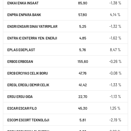
85,90
-1,38 %
ENKAI ENKA INSAAT
57,80
4,14 %
ENPRA ENPARA BANK
5,25
-1,32 %
ENSRI ENSARI SINAI YATIRIMLAR
4,85
-1,62 %
ENTRA IC ENTERRA YEN. ENERJI
5,76
8,47 %
EPLAS EGEPLAST
155,60
-0,26 %
ERBOS ERBOSAN
47,76
-0,08 %
ERCB ERCIYAS CELIK BORU
41,42
-1,33 %
EREGL EREGLI DEMIR CELIK
22,70
-1,13 %
ERSU ERSU GIDA
45,30
1,25 %
ESCAR ESCAR FILO
5,81
-2,19 %
ESCOM ESCORT TEKNOLOJI