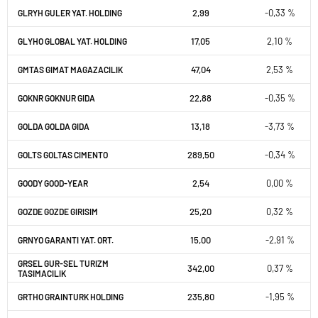
2,99
-0,33 %
GLRYH GULER YAT. HOLDING
17,05
2,10 %
GLYHO GLOBAL YAT. HOLDING
47,04
2,53 %
GMTAS GIMAT MAGAZACILIK
22,88
-0,35 %
GOKNR GOKNUR GIDA
13,18
-3,73 %
GOLDA GOLDA GIDA
289,50
-0,34 %
GOLTS GOLTAS CIMENTO
2,54
0,00 %
GOODY GOOD-YEAR
25,20
0,32 %
GOZDE GOZDE GIRISIM
15,00
-2,91 %
GRNYO GARANTI YAT. ORT.
GRSEL GUR-SEL TURIZM
342,00
0,37 %
TASIMACILIK
235,80
-1,95 %
GRTHO GRAINTURK HOLDING