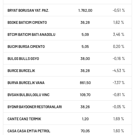
1.762,00
-0,51 %
BRYAT BORUSAN YAT. PAZ.
36,28
1,62 %
BSOKE BATICIM CIMENTO
5,09
3,46 %
BTCIM BATICIM BATI ANADOLU
5,05
0,20 %
BUCIM BURSA CIMENTO
38,00
-0,16 %
BULGS BULLS GSYO
36,28
-4,53 %
BURCE BURCELIK
861,50
-7,37 %
BURVA BURCELIK VANA
109,70
-0,81 %
BVSAN BULBULOGLU VINC
38,26
-0,05 %
BYDNR BAYDONER RESTORANLARI
1,20
1,69 %
CANTE CAN2 TERMIK
70,05
1,60 %
CASA CASA EMTIA PETROL