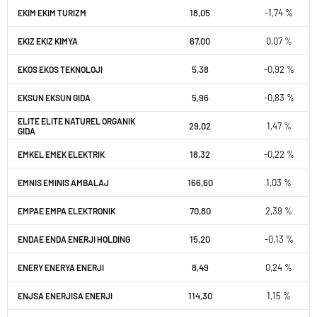
18,05
-1,74 %
EKIM EKIM TURIZM
67,00
0,07 %
EKIZ EKIZ KIMYA
5,38
-0,92 %
EKOS EKOS TEKNOLOJI
5,96
-0,83 %
EKSUN EKSUN GIDA
ELITE ELITE NATUREL ORGANIK
29,02
1,47 %
GIDA
18,32
-0,22 %
EMKEL EMEK ELEKTRIK
166,60
1,03 %
EMNIS EMINIS AMBALAJ
70,80
2,39 %
EMPAE EMPA ELEKTRONIK
15,20
-0,13 %
ENDAE ENDA ENERJI HOLDING
8,49
0,24 %
ENERY ENERYA ENERJI
114,30
1,15 %
ENJSA ENERJISA ENERJI