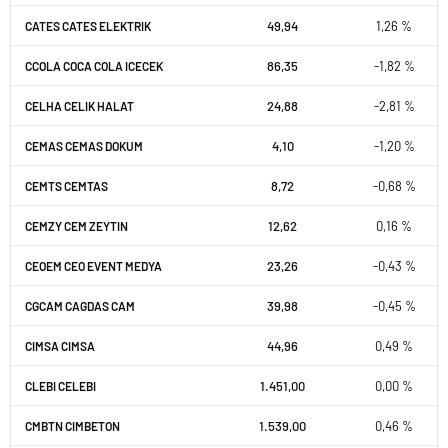
49,94
1,26 %
CATES CATES ELEKTRIK
86,35
-1,82 %
CCOLA COCA COLA ICECEK
24,88
-2,81 %
CELHA CELIK HALAT
4,10
-1,20 %
CEMAS CEMAS DOKUM
8,72
-0,68 %
CEMTS CEMTAS
12,62
0,16 %
CEMZY CEM ZEYTIN
23,26
-0,43 %
CEOEM CEO EVENT MEDYA
39,98
-0,45 %
CGCAM CAGDAS CAM
44,96
0,49 %
CIMSA CIMSA
1.451,00
0,00 %
CLEBI CELEBI
1.539,00
0,46 %
CMBTN CIMBETON