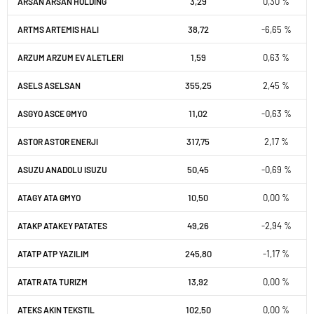
3,29
0,30 %
ARSAN ARSAN HOLDING
38,72
-6,65 %
ARTMS ARTEMIS HALI
1,59
0,63 %
ARZUM ARZUM EV ALETLERI
355,25
2,45 %
ASELS ASELSAN
11,02
-0,63 %
ASGYO ASCE GMYO
317,75
2,17 %
ASTOR ASTOR ENERJI
50,45
-0,69 %
ASUZU ANADOLU ISUZU
10,50
0,00 %
ATAGY ATA GMYO
49,26
-2,94 %
ATAKP ATAKEY PATATES
245,80
-1,17 %
ATATP ATP YAZILIM
13,92
0,00 %
ATATR ATA TURIZM
102,50
0,00 %
ATEKS AKIN TEKSTIL