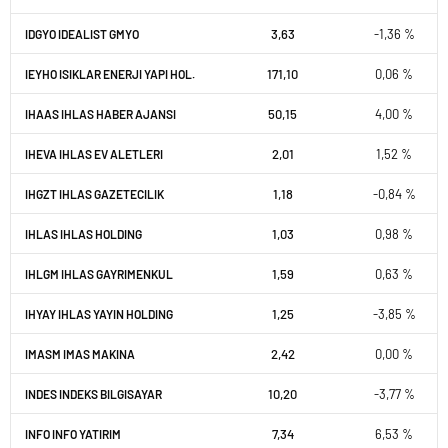
3,63
-1,36 %
IDGYO IDEALIST GMYO
171,10
0,06 %
IEYHO ISIKLAR ENERJI YAPI HOL.
50,15
4,00 %
IHAAS IHLAS HABER AJANSI
2,01
1,52 %
IHEVA IHLAS EV ALETLERI
1,18
-0,84 %
IHGZT IHLAS GAZETECILIK
1,03
0,98 %
IHLAS IHLAS HOLDING
1,59
0,63 %
IHLGM IHLAS GAYRIMENKUL
1,25
-3,85 %
IHYAY IHLAS YAYIN HOLDING
2,42
0,00 %
IMASM IMAS MAKINA
10,20
-3,77 %
INDES INDEKS BILGISAYAR
7,34
6,53 %
INFO INFO YATIRIM