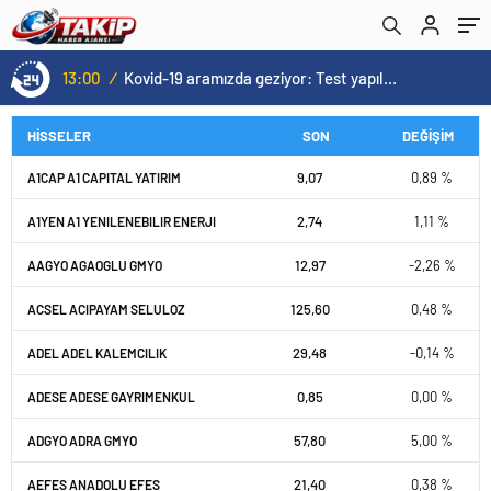
13:00
/
Kovid-19 aramızda geziyor: Test yapılmadığı için kimse farkında değil
HİSSELER
SON
DEĞİŞİM
9,07
0,89 %
A1CAP A1 CAPITAL YATIRIM
2,74
1,11 %
A1YEN A1 YENILENEBILIR ENERJI
12,97
-2,26 %
AAGYO AGAOGLU GMYO
125,60
0,48 %
ACSEL ACIPAYAM SELULOZ
29,48
-0,14 %
ADEL ADEL KALEMCILIK
0,85
0,00 %
ADESE ADESE GAYRIMENKUL
57,80
5,00 %
ADGYO ADRA GMYO
21,40
0,38 %
AEFES ANADOLU EFES