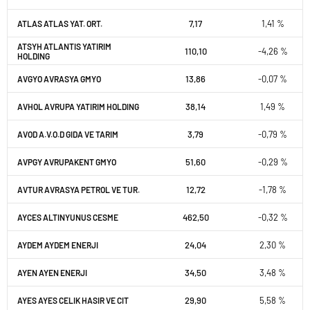
7,17
1,41 %
ATLAS ATLAS YAT. ORT.
ATSYH ATLANTIS YATIRIM
110,10
-4,26 %
HOLDING
13,86
-0,07 %
AVGYO AVRASYA GMYO
38,14
1,49 %
AVHOL AVRUPA YATIRIM HOLDING
3,79
-0,79 %
AVOD A.V.O.D GIDA VE TARIM
51,60
-0,29 %
AVPGY AVRUPAKENT GMYO
12,72
-1,78 %
AVTUR AVRASYA PETROL VE TUR.
462,50
-0,32 %
AYCES ALTINYUNUS CESME
24,04
2,30 %
AYDEM AYDEM ENERJI
34,50
3,48 %
AYEN AYEN ENERJI
29,90
5,58 %
AYES AYES CELIK HASIR VE CIT