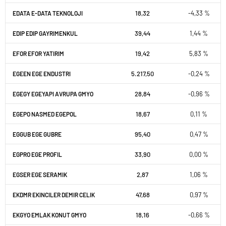
18,32
-4,33 %
EDATA E-DATA TEKNOLOJI
39,44
1,44 %
EDIP EDIP GAYRIMENKUL
19,42
5,83 %
EFOR EFOR YATIRIM
5.217,50
-0,24 %
EGEEN EGE ENDUSTRI
28,84
-0,96 %
EGEGY EGEYAPI AVRUPA GMYO
18,67
0,11 %
EGEPO NASMED EGEPOL
95,40
0,47 %
EGGUB EGE GUBRE
33,90
0,00 %
EGPRO EGE PROFIL
2,87
1,06 %
EGSER EGE SERAMIK
47,68
0,97 %
EKDMR EKINCILER DEMIR CELIK
18,16
-0,66 %
EKGYO EMLAK KONUT GMYO