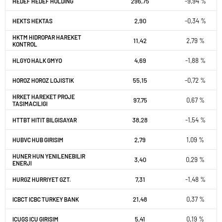
296,75
-9,94 %
HEDEF HEDEF HOLDING
2,90
-0,34 %
HEKTS HEKTAS
HKTM HIDROPAR HAREKET
11,42
2,79 %
KONTROL
4,69
-1,88 %
HLGYO HALK GMYO
55,15
-0,72 %
HOROZ HOROZ LOJISTIK
HRKET HAREKET PROJE
97,75
0,67 %
TASIMACILIGI
38,28
-1,54 %
HTTBT HITIT BILGISAYAR
2,79
1,09 %
HUBVC HUB GIRISIM
HUNER HUN YENILENEBILIR
3,40
0,29 %
ENERJI
7,31
-1,48 %
HURGZ HURRIYET GZT.
21,48
0,37 %
ICBCT ICBC TURKEY BANK
5,41
0,19 %
ICUGS ICU GIRISIM