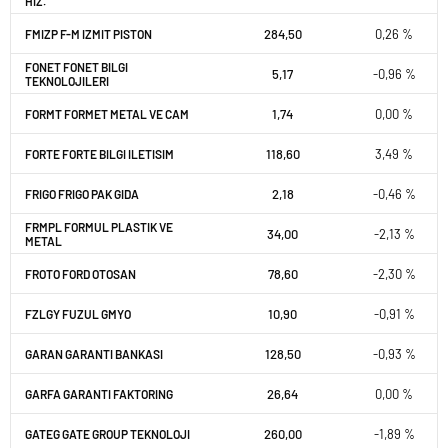
HIZ.
284,50
0,26 %
FMIZP F-M IZMIT PISTON
FONET FONET BILGI
5,17
-0,96 %
TEKNOLOJILERI
1,74
0,00 %
FORMT FORMET METAL VE CAM
118,60
3,49 %
FORTE FORTE BILGI ILETISIM
2,18
-0,46 %
FRIGO FRIGO PAK GIDA
FRMPL FORMUL PLASTIK VE
34,00
-2,13 %
METAL
78,60
-2,30 %
FROTO FORD OTOSAN
10,90
-0,91 %
FZLGY FUZUL GMYO
128,50
-0,93 %
GARAN GARANTI BANKASI
26,64
0,00 %
GARFA GARANTI FAKTORING
260,00
-1,89 %
GATEG GATE GROUP TEKNOLOJI