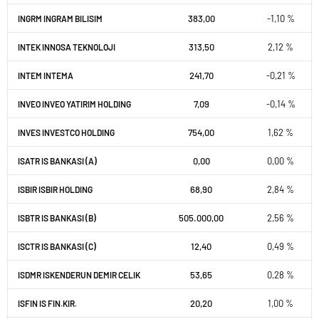
383,00
-1,10 %
INGRM INGRAM BILISIM
313,50
2,12 %
INTEK INNOSA TEKNOLOJI
241,70
-0,21 %
INTEM INTEMA
7,09
-0,14 %
INVEO INVEO YATIRIM HOLDING
754,00
1,62 %
INVES INVESTCO HOLDING
0,00
0,00 %
ISATR IS BANKASI (A)
68,90
2,84 %
ISBIR ISBIR HOLDING
505.000,00
2,56 %
ISBTR IS BANKASI (B)
12,40
0,49 %
ISCTR IS BANKASI (C)
53,65
0,28 %
ISDMR ISKENDERUN DEMIR CELIK
20,20
1,00 %
ISFIN IS FIN.KIR.