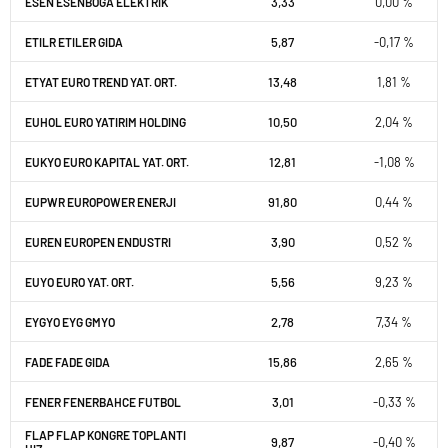
3,33
0,00 %
ESEN ESENBOGA ELEKTRIK
5,87
-0,17 %
ETILR ETILER GIDA
13,48
1,81 %
ETYAT EURO TREND YAT. ORT.
10,50
2,04 %
EUHOL EURO YATIRIM HOLDING
12,81
-1,08 %
EUKYO EURO KAPITAL YAT. ORT.
91,80
0,44 %
EUPWR EUROPOWER ENERJI
3,90
0,52 %
EUREN EUROPEN ENDUSTRI
5,56
9,23 %
EUYO EURO YAT. ORT.
2,78
7,34 %
EYGYO EYG GMYO
15,86
2,65 %
FADE FADE GIDA
3,01
-0,33 %
FENER FENERBAHCE FUTBOL
FLAP FLAP KONGRE TOPLANTI
9,87
-0,40 %