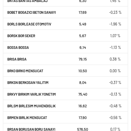
6,30
1,45 %
BNTAS BANTAS AMBALAJ
17,69
-0,23 %
BOBET BOGAZICI BETON SANAYI
5,49
-1,96 %
BORLS BORLEASE OTOMOTIV
5,67
1,07 %
BORSK BOR SEKER
6,14
-1,13 %
BOSSA BOSSA
79,15
0,38 %
BRISA BRISA
10,50
0,00 %
BRKO BIRKO MENSUCAT
8,04
-0,37 %
BRKSN BERKOSAN YALITIM
75,40
-0,13 %
BRKVY BIRIKIM VARLIK YONETIM
16,62
-0,48 %
BRLSM BIRLESIM MUHENDISLIK
17,90
-0,56 %
BRMEN BIRLIK MENSUCAT
576,50
0,17 %
BRSAN BORUSAN BORU SANAYI