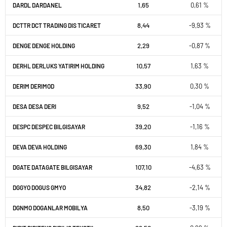
1,65
0,61 %
DARDL DARDANEL
8,44
-9,93 %
DCTTR DCT TRADING DIS TICARET
2,29
-0,87 %
DENGE DENGE HOLDING
10,57
1,63 %
DERHL DERLUKS YATIRIM HOLDING
33,90
0,30 %
DERIM DERIMOD
9,52
-1,04 %
DESA DESA DERI
39,20
-1,16 %
DESPC DESPEC BILGISAYAR
69,30
1,84 %
DEVA DEVA HOLDING
107,10
-4,63 %
DGATE DATAGATE BILGISAYAR
34,82
-2,14 %
DGGYO DOGUS GMYO
8,50
-3,19 %
DGNMO DOGANLAR MOBILYA