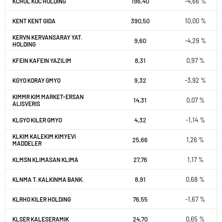
196,40
-4,66 %
KCHOL KOC HOLDING
390,50
10,00 %
KENT KENT GIDA
KERVN KERVANSARAY YAT.
9,60
-4,29 %
HOLDING
8,31
0,97 %
KFEIN KAFEIN YAZILIM
9,32
-3,92 %
KGYO KORAY GMYO
KIMMR KIM MARKET-ERSAN
14,31
0,07 %
ALISVERIS
4,32
-1,14 %
KLGYO KILER GMYO
KLKIM KALEKIM KIMYEVI
25,66
1,26 %
MADDELER
27,76
1,17 %
KLMSN KLIMASAN KLIMA
8,91
0,68 %
KLNMA T. KALKINMA BANK.
76,55
-1,67 %
KLRHO KILER HOLDING
24,70
0,65 %
KLSER KALESERAMIK