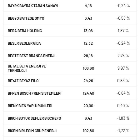
4,16
-0,24 %
BAYRK BAYRAK TABAN SANAYI
3,43
-0,58 %
BEGYO BATI EGE GMYO
13,06
1,87 %
BERA BERA HOLDING
12,32
-0,24 %
BESLR BESLER GIDA
29,16
2,75 %
BESTE BEST BRANDS ENERJI
BETAE BETA ENERJI VE
108,60
9,97 %
TEKNOLOJI
24,26
0,83 %
BEYAZ BEYAZ FILO
124,40
-0,64 %
BFREN BOSCH FREN SISTEMLERI
20,00
0,40 %
BIENY BIEN YAPI URUNLERI
6,43
-1,83 %
BIGCH BUYUK SEFLER BIGCHEFS
102,80
-1,72 %
BIGEN BIRLESIM GRUP ENERJI