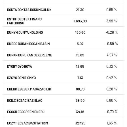
21,30
0,95 %
DOKTA DOKTAS DOKUMCULUK
DSTKF DESTEK FINANS
1.693,00
3,99 %
FAKTORING
150,60
-0,26 %
DUNYH DUNYA HOLDING
5,07
-0,59 %
DURDO DURAN DOGAN BASIM
19,89
4,57 %
DURKN DURUKAN SEKERLEME
12,65
0,32 %
DYOBY DYO BOYA
7,13
0,42 %
DZGYO DENIZ GMYO
88,70
0,28 %
EBEBK EBEBEK MAGAZACILIK
69,50
0,80 %
ECILC ECZACIBASI ILAC
34,16
-0,70 %
ECOGR ECOGREEN ENERJI
327,25
1,63 %
ECZYT ECZACIBASI YATIRIM