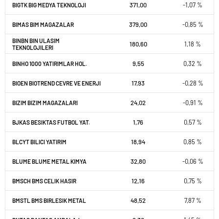
371,00
-1,07 %
BIGTK BIG MEDYA TEKNOLOJI
379,00
-0,85 %
BIMAS BIM MAGAZALAR
BINBN BIN ULASIM
180,60
1,18 %
TEKNOLOJILERI
9,55
0,32 %
BINHO 1000 YATIRIMLAR HOL.
17,93
-0,28 %
BIOEN BIOTREND CEVRE VE ENERJI
24,02
-0,91 %
BIZIM BIZIM MAGAZALARI
1,76
0,57 %
BJKAS BESIKTAS FUTBOL YAT.
18,94
0,85 %
BLCYT BILICI YATIRIM
32,80
-0,06 %
BLUME BLUME METAL KIMYA
12,16
0,75 %
BMSCH BMS CELIK HASIR
48,52
7,87 %
BMSTL BMS BIRLESIK METAL