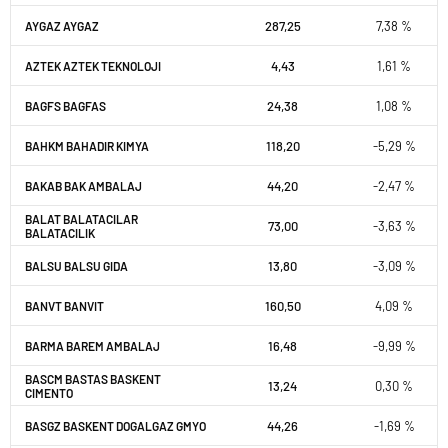
287,25
7,38 %
AYGAZ AYGAZ
4,43
1,61 %
AZTEK AZTEK TEKNOLOJI
24,38
1,08 %
BAGFS BAGFAS
118,20
-5,29 %
BAHKM BAHADIR KIMYA
44,20
-2,47 %
BAKAB BAK AMBALAJ
BALAT BALATACILAR
73,00
-3,63 %
BALATACILIK
13,80
-3,09 %
BALSU BALSU GIDA
160,50
4,09 %
BANVT BANVIT
16,48
-9,99 %
BARMA BAREM AMBALAJ
BASCM BASTAS BASKENT
13,24
0,30 %
CIMENTO
44,26
-1,69 %
BASGZ BASKENT DOGALGAZ GMYO