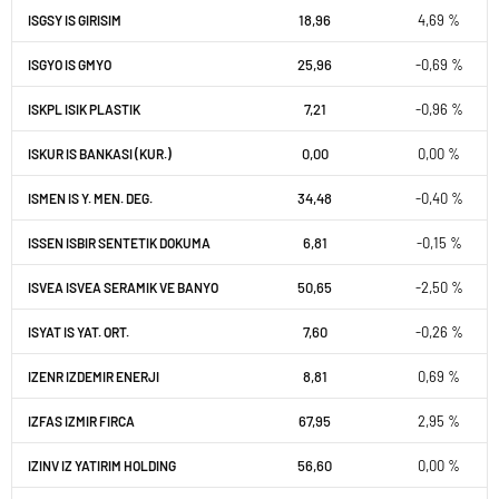
18,96
4,69 %
ISGSY IS GIRISIM
25,96
-0,69 %
ISGYO IS GMYO
7,21
-0,96 %
ISKPL ISIK PLASTIK
0,00
0,00 %
ISKUR IS BANKASI (KUR.)
34,48
-0,40 %
ISMEN IS Y. MEN. DEG.
6,81
-0,15 %
ISSEN ISBIR SENTETIK DOKUMA
50,65
-2,50 %
ISVEA ISVEA SERAMIK VE BANYO
7,60
-0,26 %
ISYAT IS YAT. ORT.
8,81
0,69 %
IZENR IZDEMIR ENERJI
67,95
2,95 %
IZFAS IZMIR FIRCA
56,60
0,00 %
IZINV IZ YATIRIM HOLDING