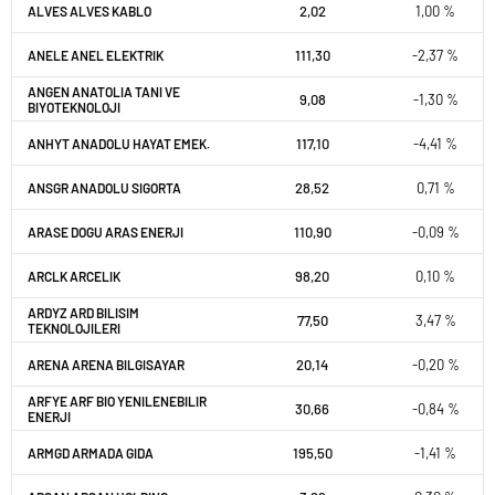
2,02
1,00 %
ALVES ALVES KABLO
111,30
-2,37 %
ANELE ANEL ELEKTRIK
ANGEN ANATOLIA TANI VE
9,08
-1,30 %
BIYOTEKNOLOJI
117,10
-4,41 %
ANHYT ANADOLU HAYAT EMEK.
28,52
0,71 %
ANSGR ANADOLU SIGORTA
110,90
-0,09 %
ARASE DOGU ARAS ENERJI
98,20
0,10 %
ARCLK ARCELIK
ARDYZ ARD BILISIM
77,50
3,47 %
TEKNOLOJILERI
20,14
-0,20 %
ARENA ARENA BILGISAYAR
ARFYE ARF BIO YENILENEBILIR
30,66
-0,84 %
ENERJI
195,50
-1,41 %
ARMGD ARMADA GIDA