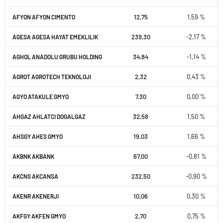
12,75
1,59 %
AFYON AFYON CIMENTO
239,30
-2,17 %
AGESA AGESA HAYAT EMEKLILIK
34,84
-1,14 %
AGHOL ANADOLU GRUBU HOLDING
2,32
0,43 %
AGROT AGROTECH TEKNOLOJI
7,30
0,00 %
AGYO ATAKULE GMYO
32,58
1,50 %
AHGAZ AHLATCI DOGALGAZ
19,03
1,66 %
AHSGY AHES GMYO
67,00
-0,81 %
AKBNK AKBANK
232,50
-0,90 %
AKCNS AKCANSA
10,06
0,30 %
AKENR AKENERJI
2,70
0,75 %
AKFGY AKFEN GMYO