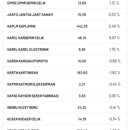
13,60
1,12 %
IZMDC IZMIR DEMIR CELIK
15,05
0,33 %
JANTS JANTSA JANT SANAYI
442,25
2,49 %
KAPLM KAPLAMIN
46,10
9,97 %
KARCL KARDEMIR CELIK
8,95
1,70 %
KAREL KAREL ELEKTRONIK
10,00
-0,89 %
KARSN KARSAN OTOMOTIV
183,60
-1,82 %
KARTN KARTONSAN
2,21
-0,45 %
KATMR KATMERCILER EKIPMAN
3,83
0,00 %
KAYSE KAYSERI SEKER FABRIKASI
24,32
-0,41 %
KBORU KUZEY BORU
14,79
-0,74 %
KCAER KOCAER CELIK