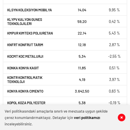
14,04
9,95 %
KLSYN KOLEKSIYON MOBILYA
KLYPV KALYON GUNES
59,20
0,42 %
TEKNOLOJILERI
22,14
5,43 %
KMPUR KIMTEKS POLIURETAN
12,18
2,87 %
KNFRT KONFRUT TARIM
5,34
-2,55 %
KOCMT KOC METALURJI
11,85
0,51 %
KONKA KONYA KAGIT
KONTR KONTROLMATIK
4,19
3,97 %
TEKNOLOJI
3.642,50
0,83 %
KONYA KONYA CIMENTO
5,38
-0,19 %
KOPOL KOZA POLYESTER
Veri politikasındaki amaçlarla sınırlı ve mevzuata uygun şekilde
69,85
-2,78 %
KORDS KORDSA TEKNIK TEKSTIL
çerez konumlandırmaktayız. Detaylar için
veri politikamızı
inceleyebilirsiniz.
12,66
0,96 %
KOTON KOTON MAGAZACILIK