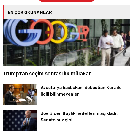
EN ÇOK OKUNANLAR
Trump’tan seçim sonrası ilk mülakat
Avusturya başbakanı Sebastian Kurz ile
ilgili bilinmeyenler
Joe Biden 6 aylık hedeflerini açıkladı.
Senato buz gibi…