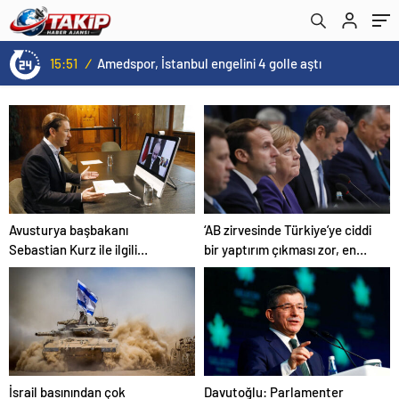
15:51
/
Amedspor, İstanbul engelini 4 golle aştı
Avusturya başbakanı
‘AB zirvesinde Türkiye’ye ciddi
Sebastian Kurz ile ilgili
bir yaptırım çıkması zor, en
bilinmeyenler
başta Gümrük Birliği engeli
var’
İsrail basınından çok
Davutoğlu: Parlamenter