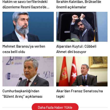
Hakim ve savcı terfilerindeki
İbrahim Kalın’dan, Brüksel’de
düzenleme Resmi Gazete’de
önemli açıklamalar
yayımlandı
Mehmet Baransu’ya verilen
Alparslan Kuytul: Cübbeli
ceza belli oldu
Ahmet dini bozuyor
Cumhurbaşkanlığı’ndan
Akar’dan Fransız Senatosu’na
”Bülent Arınç” açıklaması
tepki
Daha Fazla Haber Yükle