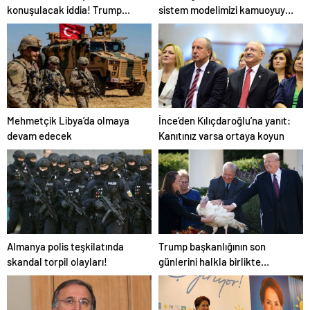
konuşulacak iddia! Trump
sistem modelimizi kamuoyuyla
İran’ı vurmaya hazırlanıyor
paylaşacağız
olabilir
Mehmetçik Libya’da olmaya
İnce’den Kılıçdaroğlu’na yanıt:
devam edecek
Kanıtınız varsa ortaya koyun
Almanya polis teşkilatında
Trump başkanlığının son
skandal torpil olayları!
günlerini halkla birlikte
geçiriyor