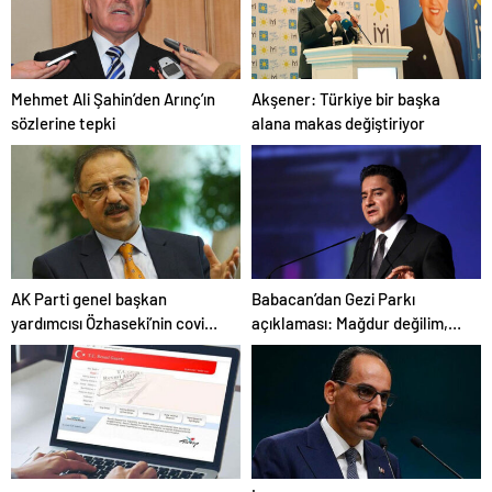
Mehmet Ali Şahin’den Arınç’ın
Akşener: Türkiye bir başka
sözlerine tepki
alana makas değiştiriyor
AK Parti genel başkan
Babacan’dan Gezi Parkı
yardımcısı Özhaseki’nin covid-
açıklaması: Mağdur değilim,
19 testi pozitif çıktı
şikayetçi de değilim