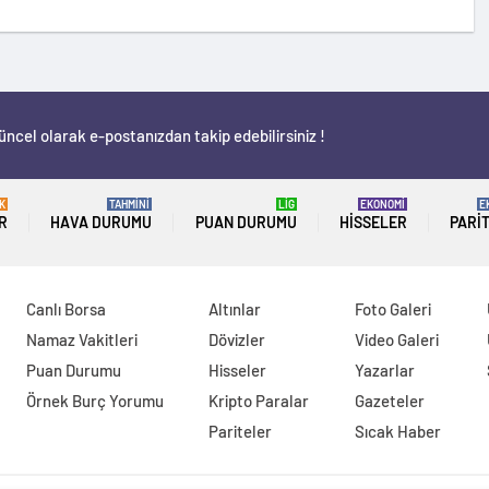
üncel olarak e-postanızdan takip edebilirsiniz !
K
TAHMİNİ
LİG
EKONOMİ
E
R
HAVA DURUMU
PUAN DURUMU
HISSELER
PARI
Canlı Borsa
Altınlar
Foto Galeri
Namaz Vakitleri
Dövizler
Video Galeri
Puan Durumu
Hisseler
Yazarlar
Örnek Burç Yorumu
Kripto Paralar
Gazeteler
Pariteler
Sıcak Haber