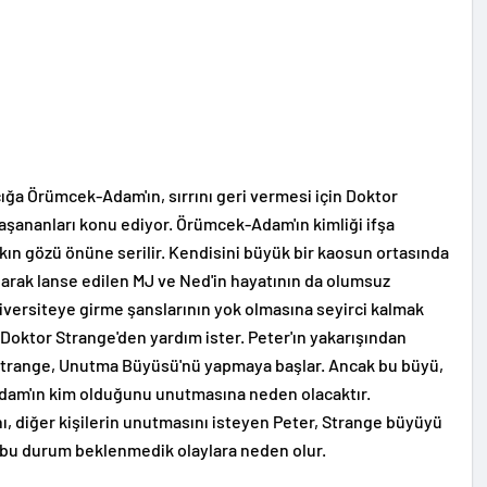
ğa Örümcek-Adam'ın, sırrını geri vermesi için Doktor
yaşananları konu ediyor. Örümcek-Adam'ın kimliği ifşa
lkın gözü önüne serilir. Kendisini büyük bir kaosun ortasında
larak lanse edilen MJ ve Ned'in hayatının da olumsuz
iversiteye girme şanslarının yok olmasına seyirci kalmak
 Doktor Strange'den yardım ister. Peter'ın yakarışından
Strange, Unutma Büyüsü'nü yapmaya başlar. Ancak bu büyü,
dam'ın kim olduğunu unutmasına neden olacaktır.
ı, diğer kişilerin unutmasını isteyen Peter, Strange büyüyü
 bu durum beklenmedik olaylara neden olur.