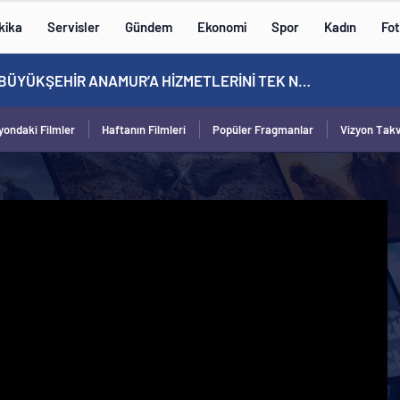
kika
Servisler
Gündem
Ekonomi
Spor
Kadın
Fot
MERSİN BÜYÜKŞEHİR ANAMUR’A HİZMETLERİNİ TEK NOKTADAN ULAŞTIRIYOR
yondaki Filmler
Haftanın Filmleri
Popüler Fragmanlar
Vizyon Tak