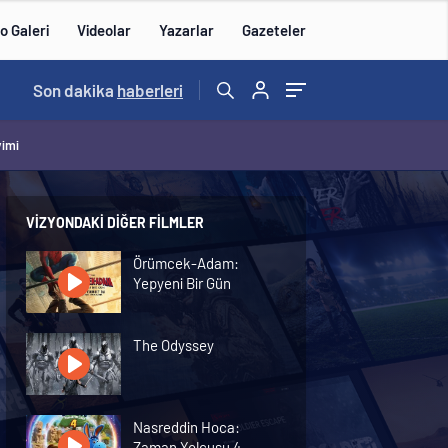
o Galeri
Videolar
Yazarlar
Gazeteler
12:56
Son dakika
/
haberleri
vimi
VIZYONDAKI DIĞER FILMLER
Örümcek-Adam:
Yepyeni Bir Gün
The Odyssey
Nasreddin Hoca:
Zaman Yolcusu 4