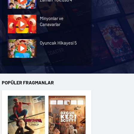
Minyonlar ve
Canavarlar
Oyuncak Hikayesi 5
Özgür Kedi Scotty
POPÜLER FRAGMANLAR
Moana
Hannas 3