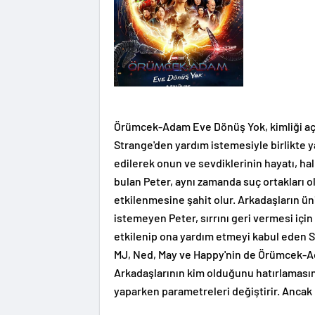
Örümcek-Adam Eve Dönüş Yok, kimliği açı
Strange'den yardım istemesiyle birlikte 
edilerek onun ve sevdiklerinin hayatı, ha
bulan Peter, aynı zamanda suç ortakları o
etkilenmesine şahit olur. Arkadaşların ün
istemeyen Peter, sırrını geri vermesi için
etkilenip ona yardım etmeyi kabul eden 
MJ, Ned, May ve Happy'nin de Örümcek-A
Arkadaşlarının kim olduğunu hatırlamasın
yaparken parametreleri değiştirir. Ancak