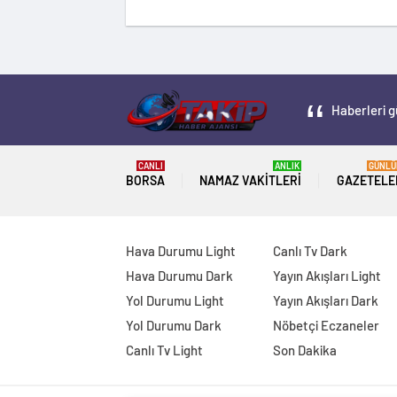
Haberleri g
CANLI
ANLIK
GÜNLÜ
BORSA
NAMAZ VAKITLERI
GAZETELE
Hava Durumu Light
Canlı Tv Dark
Hava Durumu Dark
Yayın Akışları Light
Yol Durumu Light
Yayın Akışları Dark
Yol Durumu Dark
Nöbetçi Eczaneler
Canlı Tv Light
Son Dakika