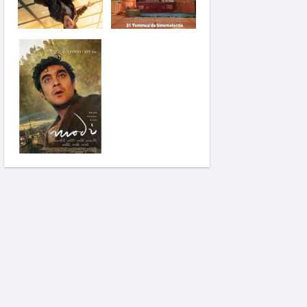
Saplantı
Modi: Deliliğin
Kanadında Üç Gün
Pinokyo: Kanlı Masal
İzci Takımı: Şelalenin
Peşinde