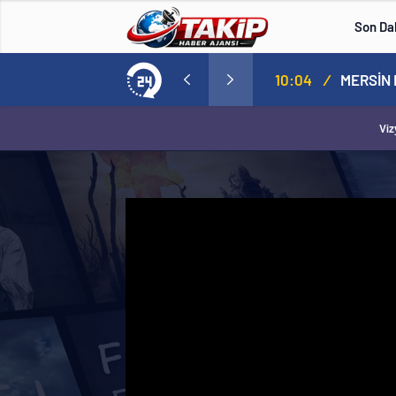
Son Da
Mahsun Kırmızıgül’den sert çıkış: İslam ülkeleri İspanya kadar cesur olamadı
10:04
/
Viz