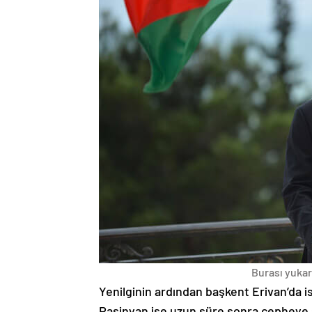
Burası yukarı
Yenilginin ardından başkent Erivan’da i
Paşinyan ise uzun süre sonra cepheye s