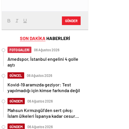
GÖNDER
SON DAKİKA
HABERLERİ
FOTO GALERİ
06 Ağustos 2026
Amedspor, İstanbul engelini 4 golle
aştı
GÜNCEL
06 Ağustos 2026
Kovid-19 aramızda geziyor: Test
yapılmadığı için kimse farkında değil
GÜNDEM
06 Ağustos 2026
Mahsun Kırmızıgül’den sert çıkış:
İslam ülkeleri İspanya kadar cesur
olamadı
GÜNDEM
06 Ağustos 2026