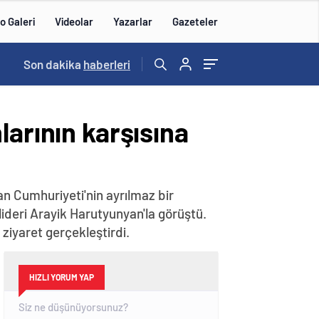
o Galeri
Videolar
Yazarlar
Gazeteler
14:43
Son dakika
/
haberleri
larının karşısına
n Cumhuriyeti'nin ayrılmaz bir
lideri Arayik Harutyunyan'la görüştü.
iyaret gerçekleştirdi.
HIZLI YORUM YAP