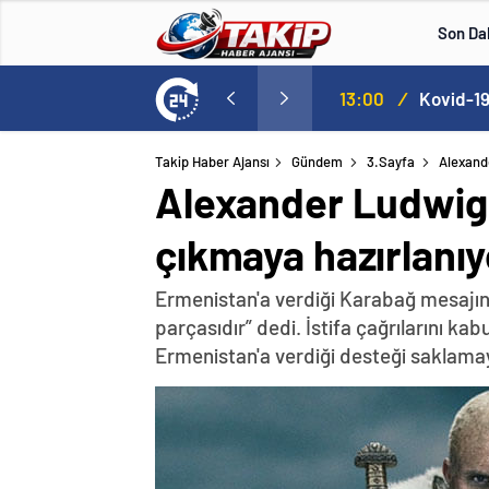
Son Da
lle aştı
13:00
/
Takip Haber Ajansı
Gündem
3.Sayfa
Alexande
Alexander Ludwig y
çıkmaya hazırlanıy
Ermenistan'a verdiği Karabağ mesajın
parçasıdır” dedi. İstifa çağrılarını k
Ermenistan'a verdiği desteği saklama