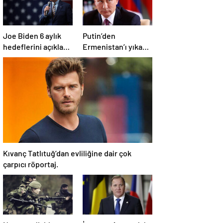
Joe Biden 6 aylık
Putin’den
hedeflerini açıkladı.
Ermenistan’ı yıkan
Senato buz gibi…
açıklama: Karabağ
Azerbaycan’ın
ayrılmaz bir
parçasıdır!
Kıvanç Tatlıtuğ’dan evliliğine dair çok
çarpıcı röportaj.