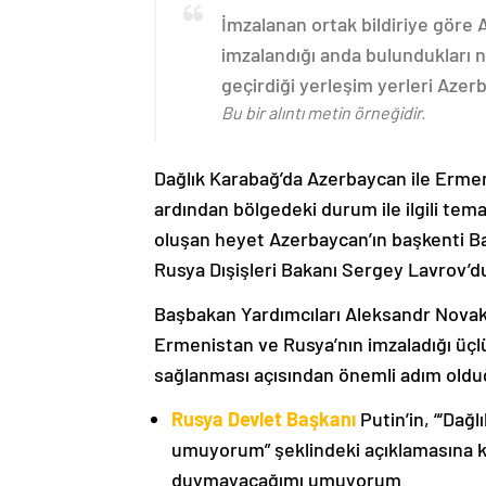
İmzalanan ortak bildiriye göre
imzalandığı anda bulundukları n
geçirdiği yerleşim yerleri Aze
Bu bir alıntı metin örneğidir.
Dağlık Karabağ’da Azerbaycan ile Erme
ardından bölgedeki durum ile ilgili t
oluşan heyet Azerbaycan’ın başkenti B
Rusya Dışişleri Bakanı Sergey Lavrov’d
Başbakan Yardımcıları Aleksandr Nova
Ermenistan ve Rusya’nın imzaladığı üçlü
sağlanması açısından önemli adım oldu
Rusya Devlet Başkanı
Putin’in, “‘Dağ
umuyorum” şeklindeki açıklamasına kat
duymayacağımı umuyorum.