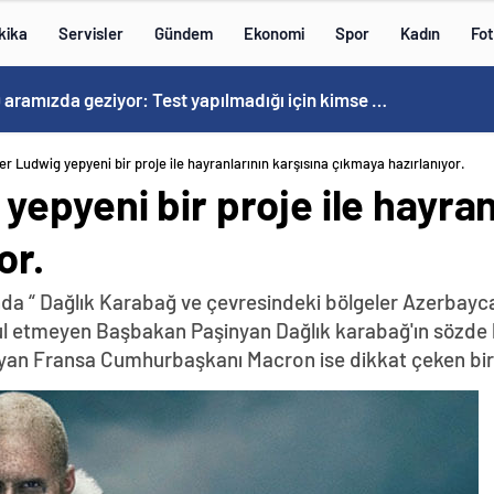
kika
Servisler
Gündem
Ekonomi
Spor
Kadın
Fot
Kovid-19 aramızda geziyor: Test yapılmadığı için kimse farkında değil
r Ludwig yepyeni bir proje ile hayranlarının karşısına çıkmaya hazırlanıyor.
epyeni bir proje ile hayran
or.
da “ Dağlık Karabağ ve çevresindeki bölgeler Azerbayca
abul etmeyen Başbakan Paşinyan Dağlık karabağ'ın sözde 
yan Fransa Cumhurbaşkanı Macron ise dikkat çeken bir z