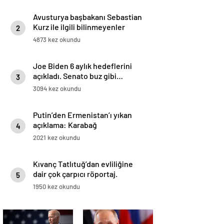
Avusturya başbakanı Sebastian
Kurz ile ilgili bilinmeyenler
2
4873 kez okundu
Joe Biden 6 aylık hedeflerini
açıkladı. Senato buz gibi…
3
3094 kez okundu
Putin’den Ermenistan’ı yıkan
açıklama: Karabağ
4
Azerbaycan’ın ayrılmaz bir
2021 kez okundu
parçasıdır!
Kıvanç Tatlıtuğ’dan evliliğine
dair çok çarpıcı röportaj.
5
1950 kez okundu