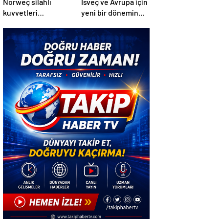
Norweç silahlı
İsveç ve Avrupa için
kuvvetleri
yeni bir dönemin
kadınlardan oluşan
başlangıcı olacak
özel kuvvetler
kararlar.
eğitimlerini
başlattı.