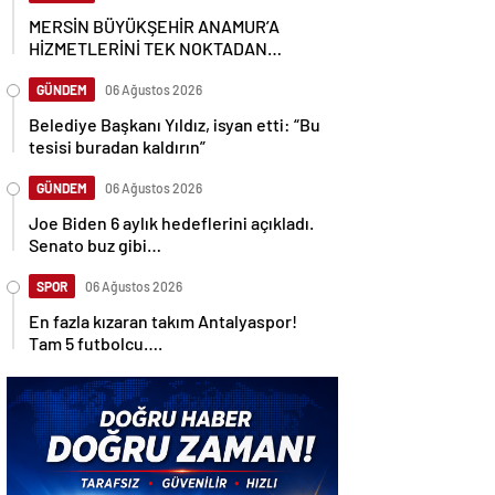
MERSİN BÜYÜKŞEHİR ANAMUR’A
HİZMETLERİNİ TEK NOKTADAN
ULAŞTIRIYOR
GÜNDEM
06 Ağustos 2026
Belediye Başkanı Yıldız, isyan etti: “Bu
tesisi buradan kaldırın”
GÜNDEM
06 Ağustos 2026
Joe Biden 6 aylık hedeflerini açıkladı.
Senato buz gibi…
SPOR
06 Ağustos 2026
En fazla kızaran takım Antalyaspor!
Tam 5 futbolcu….