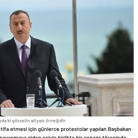
da ki görselin altyazı örneğidir.
stifa etmesi için günlerce protestolar yapılan Başbakan
avaşmaya giden eşiyle birlikte bir cenaze töreninde