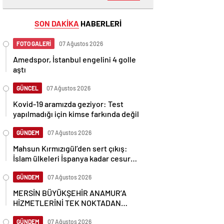
SON DAKİKA
HABERLERİ
FOTO GALERİ
07 Ağustos 2026
Amedspor, İstanbul engelini 4 golle
aştı
GÜNCEL
07 Ağustos 2026
Kovid-19 aramızda geziyor: Test
yapılmadığı için kimse farkında değil
GÜNDEM
07 Ağustos 2026
Mahsun Kırmızıgül’den sert çıkış:
İslam ülkeleri İspanya kadar cesur
olamadı
GÜNDEM
07 Ağustos 2026
MERSİN BÜYÜKŞEHİR ANAMUR’A
HİZMETLERİNİ TEK NOKTADAN
ULAŞTIRIYOR
GÜNDEM
07 Ağustos 2026