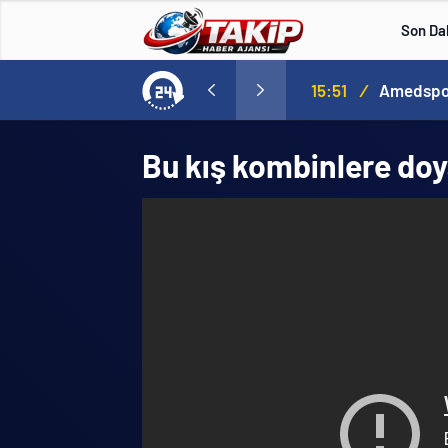
Son Da
15:51
/
Amedspor,
Bu kış kombinlere doy