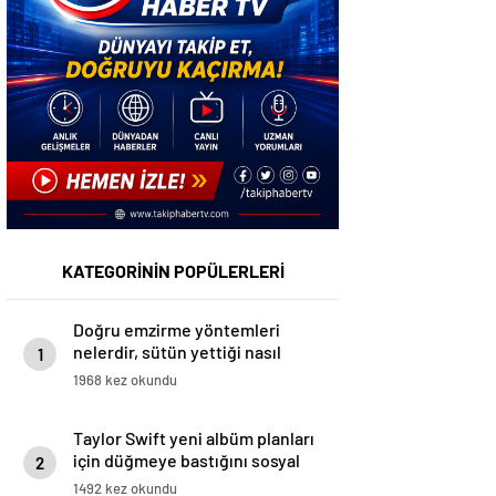
KATEGORİNİN POPÜLERLERİ
Doğru emzirme yöntemleri
nelerdir, sütün yettiği nasıl
1
anlaşılır?
1968 kez okundu
Taylor Swift yeni albüm planları
için düğmeye bastığını sosyal
2
medyadan duyurdu!
1492 kez okundu