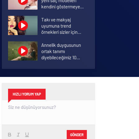
yeni saç modelleri
kendini göstermeye
başladı.
Takı ve makyaj
uyumuna trend
örnekleri sizler için
derledik.
Annelik duygusunun
ortak tanımı
diyebileceğimiz 10
başlık.
Koronavirüsü hafif
geçirmek için 10 öneri
HIZLI YORUM YAP
GÖNDER