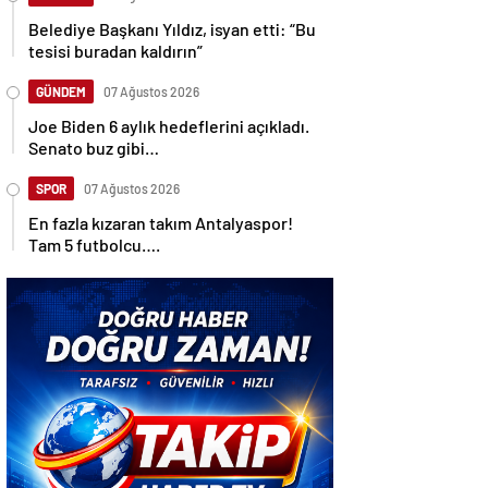
Belediye Başkanı Yıldız, isyan etti: “Bu
tesisi buradan kaldırın”
GÜNDEM
07 Ağustos 2026
Joe Biden 6 aylık hedeflerini açıkladı.
Senato buz gibi…
SPOR
07 Ağustos 2026
En fazla kızaran takım Antalyaspor!
Tam 5 futbolcu….