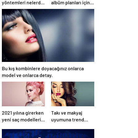
yöntemleri nelerdir,
albüm planları için
sütün yettiği nasıl
düğmeye bastığını
anlaşılır?
sosyal medyadan
duyurdu!
Bu kış kombinlere doyacağınız onlarca
model ve onlarca detay.
2021 yılına girerken
Takı ve makyaj
yeni saç modelleri
uyumuna trend
kendini
örnekleri sizler için
göstermeye
derledik.