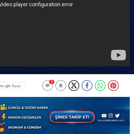
0
News