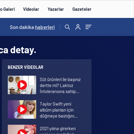
o Galeri
Videolar
Yazarlar
Gazeteler
13:00
Son dakika
/
haberleri
ca detay.
BENZER VIDEOLAR
Süt ürünleri ile başınız
dertte mi? Laktoz
İntoleransına sahip
olabilirsiniz!
Taylor Swift yeni
albüm planları için
düğmeye bastığını
sosyal medyadan
duyurdu!
2021 yılına girerken