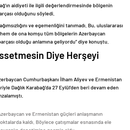
ğ’ın aidiyeti ile ilgili değerlendirmesinde bölgenin
arçası olduğunu söyledi.
bağımsızlığını ve egemenliğini tanımadı. Bu, uluslararası
n hem de ona komşu tüm bölgelerin Azerbaycan
parçası olduğu anlamına geliyordu” diye konuştu.
issetmesin Diye Herşeyi
Azerbaycan Cumhurbaşkanı İlham Aliyev ve Ermenistan
ariyle Dağlık Karabağ’da 27 Eylül’den beri devam eden
mzalamıştı.
 Azerbaycan ve Ermenistan güçleri anlaşmanın
oktalarda kaldı. Böylece çatışmalar esnasında ele
rbaycan’ın denetimine geçmiş oldu.