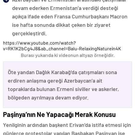
devam ederken Ermenistan’a verdiği desteği
açıkça ifade eden Fransa Cumhurbaşkanı Macron
ise hafta sonunda dikkat çeken bir ziyaret
gerçekleştirdi.
https://www.youtube.com/watch?
v=RK1K2bCg4J8&ab_channel=Balu-RelaxingNaturein4K
Burası yukarıda ki videonun altyazı örneğidir.
Öte yandan Dağlık Karabağ’da çatışmaları sona
erdiren anlaşma gereği Azerbaycan’a ait
topraklarda bulunan Ermeni siviller ve askerler,
bölgeden ayrılmaya devam ediyor.
Paşinya’nın Ne Yapacağı Merak Konusu
Yenilginin ardından başkent Erivan’da istifa etmesi için
günlerce protestolar yapılan Başbakan Paşinyan ise