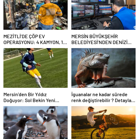
MEZİTLİ’DE ÇÖP EV
MERSİN BÜYÜKŞEHİR
OPERASYONU: 4 KAMYON, 10
BELEDİYESİ’NDEN DENİZİ
TON ATIK ÇIKARILDI
KİRLETEN GEMİYE 13 MİLYON
187 BİN 913 TL CEZA
Mersin’den Bir Yıldız
İguanalar ne kadar sürede
Doğuyor: Sol Bekin Yeni
renk değiştirebilir ? Detaylar
Efendisi Enes Dağ!
burada…