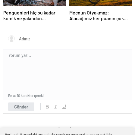
Penguenleri hiç bu kadar
Mecnun Otyakmaz:
komik ve yakından
Alacağımız her puanın çok
görmemiştiniz
önemi var
En az 10 karakter gerekli
Gönder
Temadam
Veri politikasındaki amaçlarla sınırlı ve mevzuata uygun şekilde