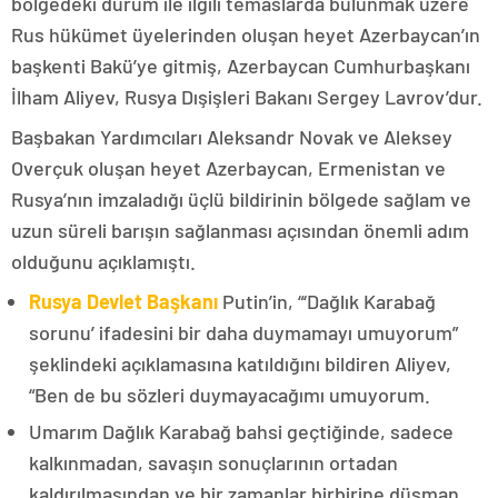
bölgedeki durum ile ilgili temaslarda bulunmak üzere
Rus hükümet üyelerinden oluşan heyet Azerbaycan’ın
başkenti Bakü’ye gitmiş, Azerbaycan Cumhurbaşkanı
İlham Aliyev, Rusya Dışişleri Bakanı Sergey Lavrov’dur.
Başbakan Yardımcıları Aleksandr Novak ve Aleksey
Overçuk oluşan heyet Azerbaycan, Ermenistan ve
Rusya’nın imzaladığı üçlü bildirinin bölgede sağlam ve
uzun süreli barışın sağlanması açısından önemli adım
olduğunu açıklamıştı.
Rusya Devlet Başkanı
Putin’in, “‘Dağlık Karabağ
sorunu’ ifadesini bir daha duymamayı umuyorum”
şeklindeki açıklamasına katıldığını bildiren Aliyev,
“Ben de bu sözleri duymayacağımı umuyorum.
Umarım Dağlık Karabağ bahsi geçtiğinde, sadece
kalkınmadan, savaşın sonuçlarının ortadan
kaldırılmasından ve bir zamanlar birbirine düşman