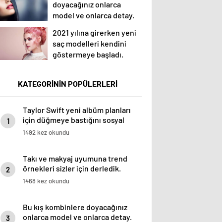
doyacağınız onlarca
model ve onlarca detay.
2021 yılına girerken yeni
saç modelleri kendini
göstermeye başladı.
KATEGORİNİN POPÜLERLERİ
Taylor Swift yeni albüm planları
için düğmeye bastığını sosyal
1
medyadan duyurdu!
1492 kez okundu
Takı ve makyaj uyumuna trend
örnekleri sizler için derledik.
2
1468 kez okundu
Bu kış kombinlere doyacağınız
onlarca model ve onlarca detay.
3