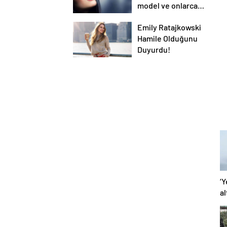
model ve onlarca
detay.
Emily Ratajkowski
Hamile Olduğunu
Duyurdu!
‘Y
al
şa