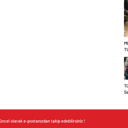
M
T
T
S
K
N
A
S
üncel olarak e-postanızdan takip edebilirsiniz !