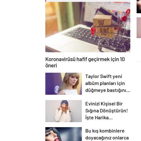
Koronavirüsü hafif geçirmek için 10
öneri
Taylor Swift yeni
albüm planları için
düğmeye bastığını
sosyal medyadan
Evinizi Kişisel Bir
duyurdu!
Sığına Dönüştürün!
İşte Harika
Öneriler…
Bu kış kombinlere
doyacağınız onlarca