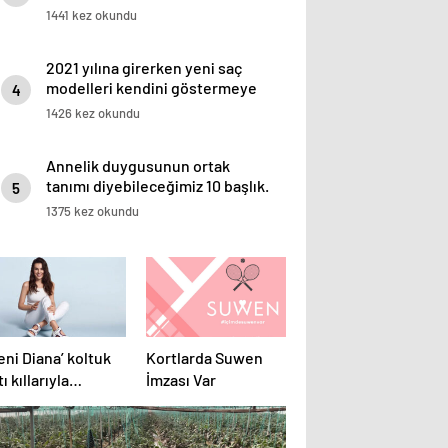
1441 kez okundu
2021 yılına girerken yeni saç
modelleri kendini göstermeye
4
başladı.
1426 kez okundu
Annelik duygusunun ortak
tanımı diyebileceğimiz 10 başlık.
5
1375 kez okundu
eni Diana’ koltuk
Kortlarda Suwen
tı kıllarıyla
İmzası Var
şırttı!