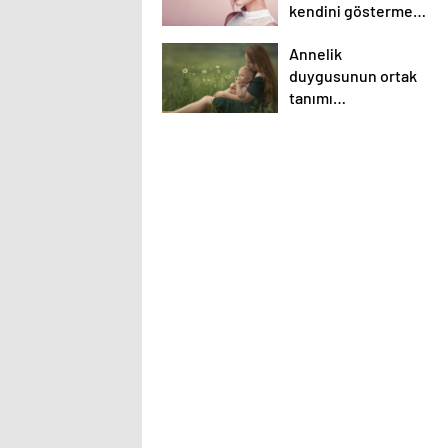
kendini göstermeye
başladı.
Annelik
duygusunun ortak
tanımı
diyebileceğimiz 10
başlık.