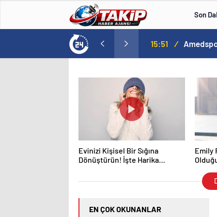
Son Da
15:51
/
Amedspor,
Evinizi Kişisel Bir Sığına
Emily 
Dönüştürün! İşte Harika
Olduğ
Öneriler…
D
EN ÇOK OKUNANLAR