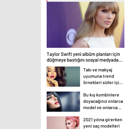
Taylor Swift yeni albüm planları için
düğmeye bastığını sosyal medyadan
duyurdu!
Takı ve makyaj
uyumuna trend
örnekleri sizler için
derledik.
Bu kış kombinlere
doyacağınız onlarca
model ve onlarca
detay.
2021 yılına girerken
yeni saç modelleri