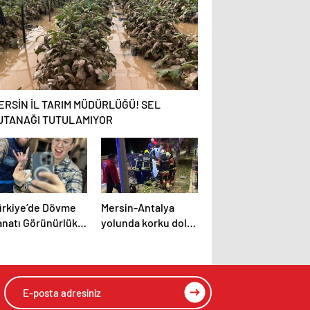
ERSİN İL TARIM MÜDÜRLÜĞÜ! SEL
UTANAĞI TUTULAMIYOR
ürkiye’de Dövme
Mersin-Antalya
anatı Görünürlük
yolunda korku dolu
azanırken:
dakikalar:
ursultan
Kamyonet hurdaya
imurzin’in
döndü
inematik Realizmi