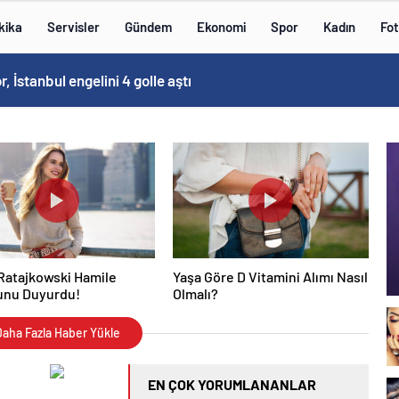
kika
Servisler
Gündem
Ekonomi
Spor
Kadın
Fot
 İstanbul engelini 4 golle aştı
Ratajkowski Hamile
Yaşa Göre D Vitamini Alımı Nasıl
unu Duyurdu!
Olmalı?
aha Fazla Haber Yükle
EN ÇOK YORUMLANANLAR