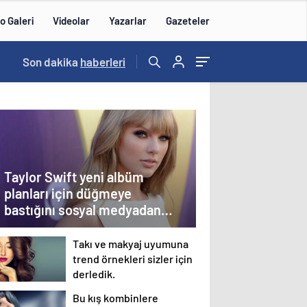
o Galeri
Videolar
Yazarlar
Gazeteler
13:00
Son dakika
/
haberleri
Taylor Swift yeni albüm
planları için düğmeye
bastığını sosyal medyadan
duyurdu!
Takı ve makyaj uyumuna
trend örnekleri sizler için
derledik.
Bu kış kombinlere