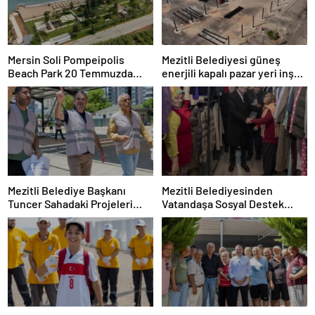
Mersin Soli Pompeipolis
Mezitli Belediyesi güneş
Beach Park 20 Temmuzda
enerjili kapalı pazar yeri inşa
Açılıyor
ediyor
Mezitli Belediye Başkanı
Mezitli Belediyesinden
Tuncer Sahadaki Projeleri
Vatandaşa Sosyal Destek
Denetledi
Seferberliği