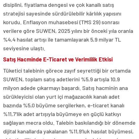
disiplini, fiyatlama dengesi ve çok kanallı satış
stratejisi sayesinde sürdürülebilir kârlılık yapısını
korudu. Enflasyon muhasebesi (TMS 29) sonrası
verilere göre SUWEN, 2025 yılını bir önceki yıla oranla
%4,4 hasılat artışı ile tamamlayarak 5,9 milyar TL
seviyesine ulaştı.
Satış Hacminde E-Ticaret ve Verimlilik Etkisi
Tüketici talebinin görece zayıf seyrettiği bir ortamda
SUWEN, toplam satış adetlerini %5,9 artışla 10,9
milyon adede çıkarmayı başardı. Satış hacminin ana
sürükleyicisi olan yurt içi mağazacılık kanalı adet
bazında %5,0 büyüme sergilerken, e-ticaret kanalı
%11,7’lik adet artışıyla büyümeye en güçlü katkıyı
sağlayan mecra oldu. Talebin baskılandığı bir dönemde
dijital kanallarda yakalanan %11,9’luk hasılat büyümesi,