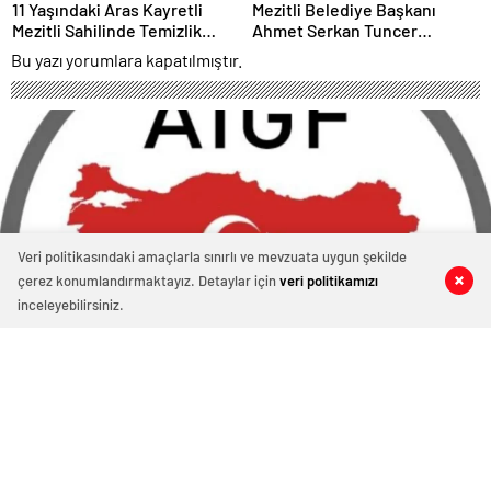
11 Yaşındaki Aras Kayretli
Mezitli Belediye Başkanı
Mezitli Sahilinde Temizlik
Ahmet Serkan Tuncer
Hareketine Öncülük Etti
Emeklilerle Buluştu
Bu yazı yorumlara kapatılmıştır.
Veri politikasındaki amaçlarla sınırlı ve mevzuata uygun şekilde
çerez konumlandırmaktayız. Detaylar için
veri politikamızı
0
0
0
0
inceleyebilirsiniz.
Tık Dayatması Dijital Basını Bitiriyor
26 Şubat 2026 10:59
ABONE OL
News