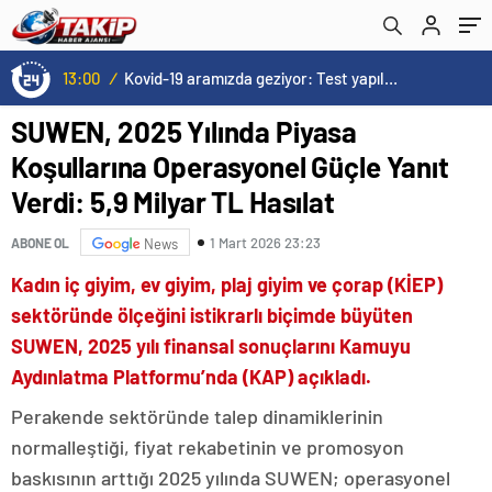
Hasılat
13:00
/
Kovid-19 aramızda geziyor: Test yapılmadığı için kimse farkında değil
SUWEN, 2025 Yılında Piyasa
Koşullarına Operasyonel Güçle Yanıt
Verdi: 5,9 Milyar TL Hasılat
1 Mart 2026 23:23
ABONE OL
News
Kadın iç giyim, ev giyim, plaj giyim ve çorap (KİEP)
sektöründe ölçeğini istikrarlı biçimde büyüten
SUWEN, 2025 yılı finansal sonuçlarını Kamuyu
Aydınlatma Platformu’nda (KAP) açıkladı.
Perakende sektöründe talep dinamiklerinin
normalleştiği, fiyat rekabetinin ve promosyon
baskısının arttığı 2025 yılında SUWEN; operasyonel