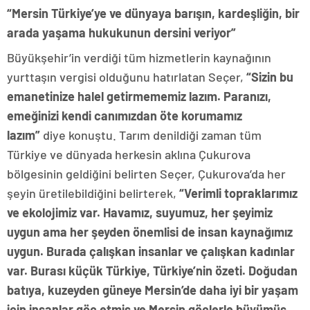
“Mersin Türkiye’ye ve dünyaya barışın, kardeşliğin, bir
arada yaşama hukukunun dersini veriyor”
Büyükşehir’in verdiği tüm hizmetlerin kaynağının
yurttaşın vergisi olduğunu hatırlatan Seçer,
“Sizin bu
emanetinize halel getirmememiz lazım. Paranızı,
emeğinizi kendi canımızdan öte korumamız
lazım”
diye konuştu. Tarım denildiği zaman tüm
Türkiye ve dünyada herkesin aklına Çukurova
bölgesinin geldiğini belirten Seçer, Çukurova’da her
şeyin üretilebildiğini belirterek,
“Verimli topraklarımız
ve ekolojimiz var. Havamız, suyumuz, her şeyimiz
uygun ama her şeyden önemlisi de insan kaynağımız
uygun. Burada çalışkan insanlar ve çalışkan kadınlar
var. Burası küçük Türkiye, Türkiye’nin özeti. Doğudan
batıya, kuzeyden güneye Mersin’de daha iyi bir yaşam
için insanlar göç etmiş ve Mersin göçlerle büyümüş.