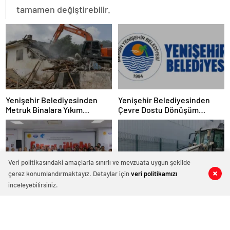
tamamen değiştirebilir.
Yenişehir Belediyesinden
Yenişehir Belediyesinden
Metruk Binalara Yıkım
Çevre Dostu Dönüşüm
Operasyonu
Projesi
Veri politikasındaki amaçlarla sınırlı ve mevzuata uygun şekilde
çerez konumlandırmaktayız. Detaylar için
veri politikamızı
0
0
0
0
inceleyebilirsiniz.
Yenişehir Belediyesi Ahmet
Yenişehir Belediyesi Atık
Yeşil Sanat Galerisinde Emek
Denetiminde Teknolojik
ve İnsan Sergisi
Dönemi Başlattı