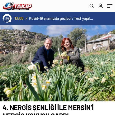
13:00
/
Kovid-19 aramızda geziyor: Test yapılmadığı için kimse farkında değil
4. NERGİS ŞENLİĞİ İLE MERSİN’İ