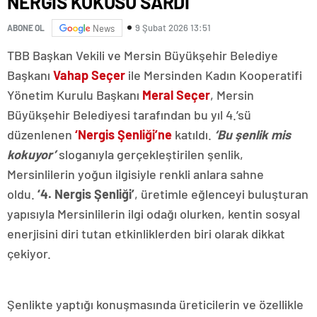
NERGİS KOKUSU SARDI
9 Şubat 2026 13:51
ABONE OL
News
TBB Başkan Vekili ve Mersin Büyükşehir Belediye
Başkanı
Vahap Seçer
ile Mersinden Kadın Kooperatifi
Yönetim Kurulu Başkanı
Meral Seçer
, Mersin
Büyükşehir Belediyesi tarafından bu yıl 4.’sü
düzenlenen
‘Nergis Şenliği’ne
katıldı.
‘Bu şenlik mis
kokuyor’
sloganıyla gerçekleştirilen şenlik,
Mersinlilerin yoğun ilgisiyle renkli anlara sahne
oldu.
‘4. Nergis Şenliği’
, üretimle eğlenceyi buluşturan
yapısıyla Mersinlilerin ilgi odağı olurken, kentin sosyal
enerjisini diri tutan etkinliklerden biri olarak dikkat
çekiyor.
Şenlikte yaptığı konuşmasında üreticilerin ve özellikle