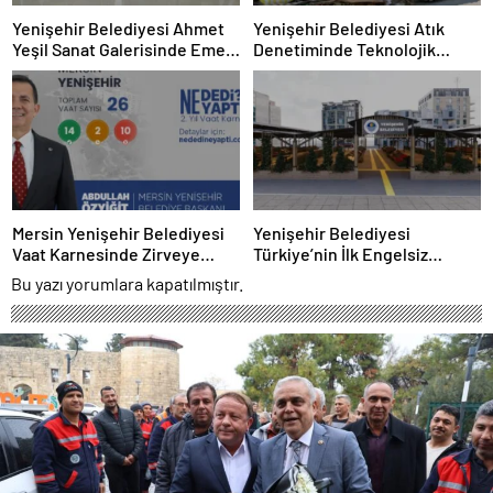
Yenişehir Belediyesi Ahmet
Yenişehir Belediyesi Atık
Yeşil Sanat Galerisinde Emek
Denetiminde Teknolojik
ve İnsan Sergisi
Dönemi Başlattı
Mersin Yenişehir Belediyesi
Yenişehir Belediyesi
Vaat Karnesinde Zirveye
Türkiye’nin İlk Engelsiz
Yerleşti
Pazarını Kuruyor
Bu yazı yorumlara kapatılmıştır.