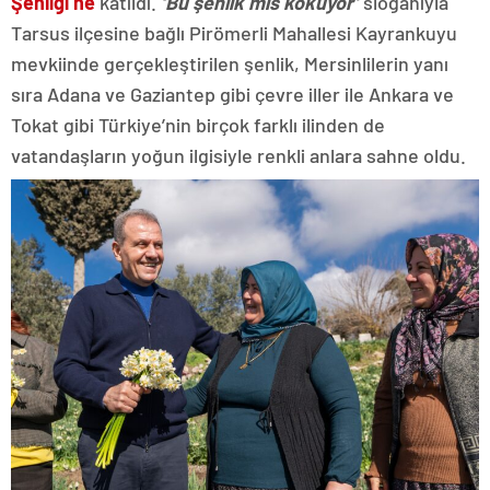
Şenliği’ne
katıldı.
‘Bu şenlik mis kokuyor’
sloganıyla
Tarsus ilçesine bağlı Pirömerli Mahallesi Kayrankuyu
mevkiinde gerçekleştirilen şenlik, Mersinlilerin yanı
sıra Adana ve Gaziantep gibi çevre iller ile Ankara ve
Tokat gibi Türkiye’nin birçok farklı ilinden de
vatandaşların yoğun ilgisiyle renkli anlara sahne oldu.