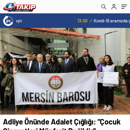
13:00
/
Kovid-19 aramızda geziyor: Test yapılmadığı için kimse farkında değil
Adliye Önünde Adalet Çığlığı: “Çocuk