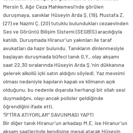
Mersin 5. Ağır Ceza Mahkemesi’nde görülen
duruşmaya, sanıklar Hüseyin Arda Ş. (19), Mustafa Z.
(27) ve Nazmi Ç. (20) tutuklu bulundukları cezaevinden
Ses ve Görüntü Bilişim Sistemi (SEGBİS) aracılığıyla
katıldı. Duruşmada Hiranur’un yakınları ile taraf
avukatları da hazır bulundu. Tanıkların dinlenmesiyle
başlayan duruşmada büfeci tanık G.Y., olay akşamı
saat 22.30 sıralarında Hüseyin Arda Ş.’nin dükkanına
gelerek alkollü içki satın aldığını söyledi. Yaz mevsimi
olması nedeniyle kapıların kapalı ve klimanın açık
olduğunu, bu nedenle dışarıda herhangi bir silah sesi
duymadığını, olayı ancak polisler geldiğinde
öğrendiğini ifade etti.
“İFTİRA ATIYORLAR” SAVUNMASI YAPTI
Bir diğer tanık Hiranur’un arkadaşı M.E. ise Hiranur’un
akşam saatlerinde kendisine mesaj atarak Hüseyin