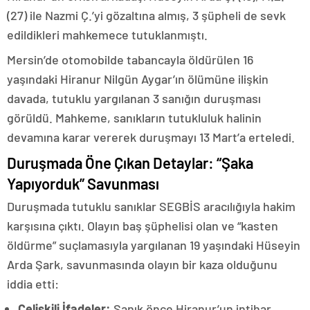
(27) ile Nazmi Ç.’yi gözaltına almış, 3 şüpheli de sevk
edildikleri mahkemece tutuklanmıştı.
Mersin’de otomobilde tabancayla öldürülen 16
yaşındaki Hiranur Nilgün Aygar’ın ölümüne ilişkin
davada, tutuklu yargılanan 3 sanığın duruşması
görüldü. Mahkeme, sanıkların tutukluluk halinin
devamına karar vererek duruşmayı 13 Mart’a erteledi.
Duruşmada Öne Çıkan Detaylar: “Şaka
Yapıyorduk” Savunması
Duruşmada tutuklu sanıklar SEGBİS aracılığıyla hakim
karşısına çıktı. Olayın baş şüphelisi olan ve “kasten
öldürme” suçlamasıyla yargılanan 19 yaşındaki Hüseyin
Arda Şark, savunmasında olayın bir kaza olduğunu
iddia etti:
Çelişkili İfadeler:
Sanık önce Hiranur’un intihar