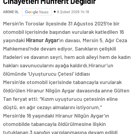
Cinayetleri Münferit Değildir”
6 Şubat 2026 14:18
ABONE OL
News
Mersin’in Toroslar ilçesinde 31 Ağustos 2025’te bir
otomobil içerisinde başından vurularak katledilen 16
yaşındaki
Hiranur Aygar
’ın davası, Mersin 5. Ağır Ceza
Mahkemesi’nde devam ediyor. Sanıkların çelişkili
ifadeleri ve davanın seyri, hem acılı aileyi hem de kadın
hakları savunucularını ayağa kaldırdı.Hiranur’un
ölümünde ‘Uyuşturucu Çetesi’ iddiası
Mersin’de otomobil içerisinde tabancayla vurularak
öldürülen Hiranur Nilgün Aygar davasında anne Gülten
Tan feryat etti: “Kızım uyuşturucu çetesinin eline
düştü, en ağır cezayı almalarını istiyorum.”
Mersin’de 16 yaşındaki Hiranur Nilgün Aygar’ın
otomobilde tabancayla öldürülmesine ilişkin
tutuklanan 3 sanığın yargılanmasına devam edildi.