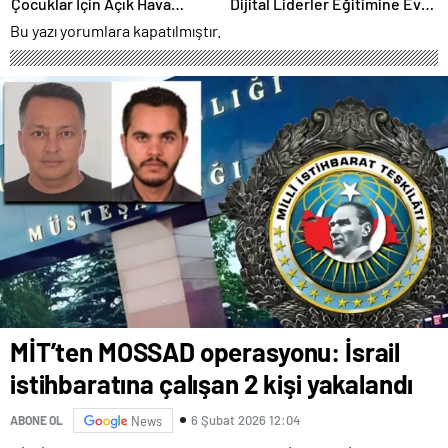
Çocuklar İçin Açık Hava
Dijital Liderler Eğitimine Ev
Sineması Kurdu
Sahipliği Yaptı
Bu yazı yorumlara kapatılmıştır.
MİT’ten MOSSAD operasyonu: İsrail
istihbaratına çalışan 2 kişi yakalandı
6 Şubat 2026 12:04
ABONE OL
News