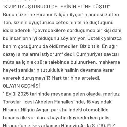
“KIZIM UYUŞTURUCU ÇETESİNİN ELİNE DÜŞTÜ”
Bunun üzerine Hiranur Nilgün Aygar’ın annesi Gülten
Tan, kızının uyuşturucu çetesinin eline düştüğünü
iddia ederek, “Çevredekilere sorduğumda bir kişi dahi
bu insanların iyi olduğunu söylemiyor. Üstelik yalnızca
benim çocuğumu da öldürmediler. Biz bittik. En ağır
cezayı almalarını istiyorum” dedi. Cumhuriyet savcısı
mütalaa için ek süre talebinde bulunurken, mahkeme
heyeti sanıkların tutukluluk halinin devamına karar
vererek duruşmayı 13 Mart tarihine erteledi.
OLAYIN GEÇMİŞİ
1 Eylül 2025 tarihinde meydana gelen olayda, merkez
Toroslar ilçesi Akbelen Mahallesi’nde, 16 yaşındaki
Hiranur Nilgün Aygar, park halindeki otomobilde
tabanca ile vurularak hayatını kaybederken polis,
Hiranur’un erkek arkadaşı Hüseyin Arda Ş. (19), M.Z.