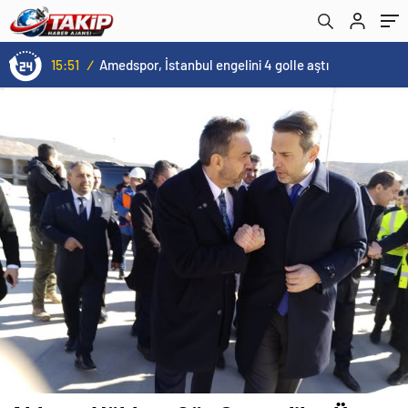
İncelendi
51
/
Amedspor, İstanbul engelini 4 golle aştı