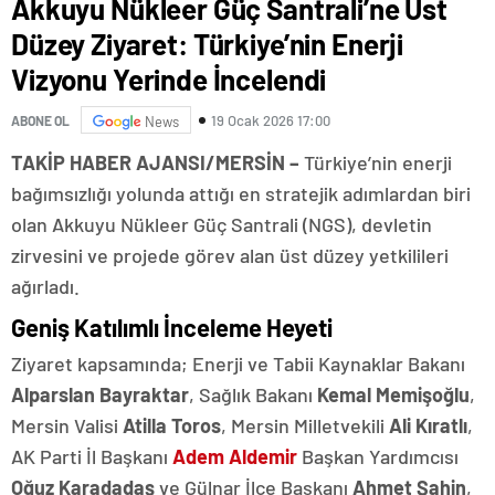
Akkuyu Nükleer Güç Santrali’ne Üst
Düzey Ziyaret: Türkiye’nin Enerji
Vizyonu Yerinde İncelendi
19 Ocak 2026 17:00
ABONE OL
News
TAKİP HABER AJANSI/MERSİN –
Türkiye’nin enerji
bağımsızlığı yolunda attığı en stratejik adımlardan biri
olan Akkuyu Nükleer Güç Santrali (NGS), devletin
zirvesini ve projede görev alan üst düzey yetkilileri
ağırladı.
Geniş Katılımlı İnceleme Heyeti
Ziyaret kapsamında; Enerji ve Tabii Kaynaklar Bakanı
Alparslan Bayraktar
, Sağlık Bakanı
Kemal Memişoğlu
,
Mersin Valisi
Atilla Toros
, Mersin Milletvekili
Ali Kıratlı
,
AK Parti İl Başkanı
Adem Aldemir
Başkan Yardımcısı
Oğuz Karadadaş
ve Gülnar İlçe Başkanı
Ahmet Şahin
,