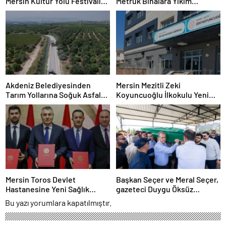
Mersin Kültür Yolu Festivali
Metruk Binalara Yıkım
Önerisi
Operasyonu
Akdeniz Belediyesinden
Mersin Mezitli Zeki
Tarım Yollarına Soğuk Asfalt
Koyuncuoğlu İlkokulu Yeni
Hamlesi
Binasına Kavuşuyor
Mersin Toros Devlet
Başkan Seçer ve Meral Seçer,
Hastanesine Yeni Sağlık
gazeteci Duygu Öksüz
Üniteleri Kuruluyor
Canova’yı son yolculuğuna
Bu yazı yorumlara kapatılmıştır.
uğurladı