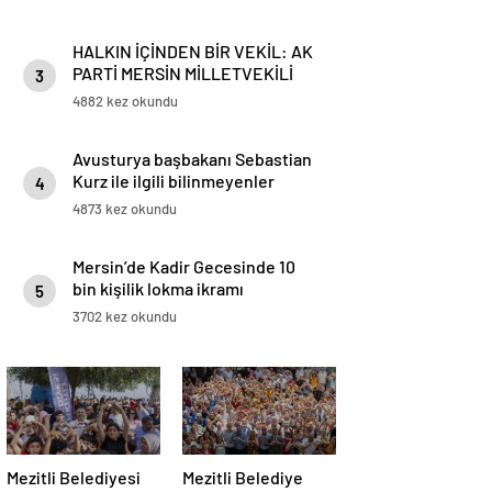
HALKIN İÇİNDEN BİR VEKİL: AK
PARTİ MERSİN MİLLETVEKİLİ
3
HAVVA SİBEL SÖYLEMEZ DAĞ
4882 kez okundu
BAYIR DEMEDEN VATANDAŞIN
YANINDA
Avusturya başbakanı Sebastian
Kurz ile ilgili bilinmeyenler
4
4873 kez okundu
Mersin’de Kadir Gecesinde 10
bin kişilik lokma ikramı
5
3702 kez okundu
Mezitli Belediyesi
Mezitli Belediye