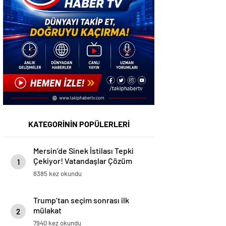
KATEGORİNİN POPÜLERLERİ
Mersin’de Sinek İstilası Tepki
Çekiyor! Vatandaşlar Çözüm
1
Bekliyor
8385 kez okundu
Trump’tan seçim sonrası ilk
mülakat
2
7940 kez okundu