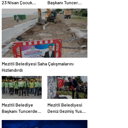
23 Nisan Çocuk
Başkanı Tuncer
Şenliğinde Binleri
Personeliyle
Buluşturdu
Bayramlaştı
Mezitli Belediyesi Saha Çalışmalarını
Hızlandırdı
Mezitli Belediye
Mezitli Belediyesi
Başkanı Tuncerden
Deniz Gezmiş Yusuf
1 Mayıs Emek Mesajı
Aslan ve Hüseyin
İnanı andı