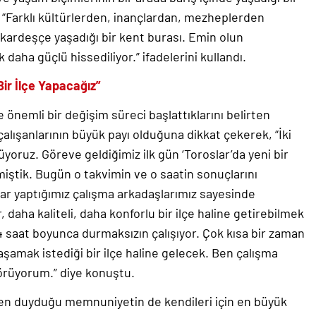
 “Farklı kültürlerden, inançlardan, mezheplerden
 kardeşçe yaşadığı bir kent burası. Emin olun
aha güçlü hissediliyor.” ifadelerini kullandı.
Bir İlçe Yapacağız”
 önemli bir değişim süreci başlattıklarını belirten
lışanlarının büyük payı olduğuna dikkat çekerek, “İki
üyoruz. Göreve geldiğimiz ilk gün ‘Toroslar’da yeni bir
emiştik. Bugün o takvimin ve o saatin sonuçlarını
ftar yaptığımız çalışma arkadaşlarımız sayesinde
 daha kaliteli, daha konforlu bir ilçe haline getirebilmek
4 saat boyunca durmaksızın çalışıyor. Çok kısa bir zaman
aşamak istediği bir ilçe haline gelecek. Ben çalışma
görüyorum.” diye konuştu.
den duyduğu memnuniyetin de kendileri için en büyük