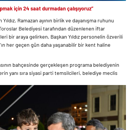
yapmak için 24 saat durmadan çalışıyoruz”
Yıldız, Ramazan ayının birlik ve dayanışma ruhunu
. Toroslar Belediyesi tarafından düzenlenen iftar
eri bir araya gelirken, Başkan Yıldız personelin özverili
ın her geçen gün daha yaşanabilir bir kent haline
asının bahçesinde gerçekleşen programa belediyenin
in yanı sıra siyasi parti temsilcileri, belediye meclis