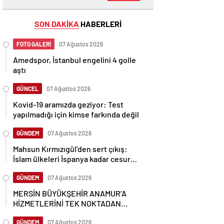
SON DAKİKA
HABERLERİ
FOTO GALERİ
07 Ağustos 2026
Amedspor, İstanbul engelini 4 golle
aştı
GÜNCEL
07 Ağustos 2026
Kovid-19 aramızda geziyor: Test
yapılmadığı için kimse farkında değil
GÜNDEM
07 Ağustos 2026
Mahsun Kırmızıgül’den sert çıkış:
İslam ülkeleri İspanya kadar cesur
olamadı
GÜNDEM
07 Ağustos 2026
MERSİN BÜYÜKŞEHİR ANAMUR’A
HİZMETLERİNİ TEK NOKTADAN
ULAŞTIRIYOR
GÜNDEM
07 Ağustos 2026