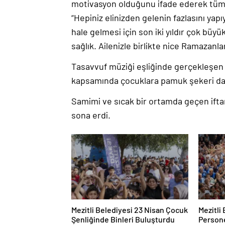
motivasyon olduğunu ifade ederek tüm 
“Hepiniz elinizden gelenin fazlasını ya
hale gelmesi için son iki yıldır çok büy
sağlık. Ailenizle birlikte nice Ramazanl
Tasavvuf müziği eşliğinde gerçekleşen 
kapsamında çocuklara pamuk şekeri dağıt
Samimi ve sıcak bir ortamda geçen iftar
sona erdi.
Mezitli Belediyesi 23 Nisan Çocuk
Mezitli
Şenliğinde Binleri Buluşturdu
Persone