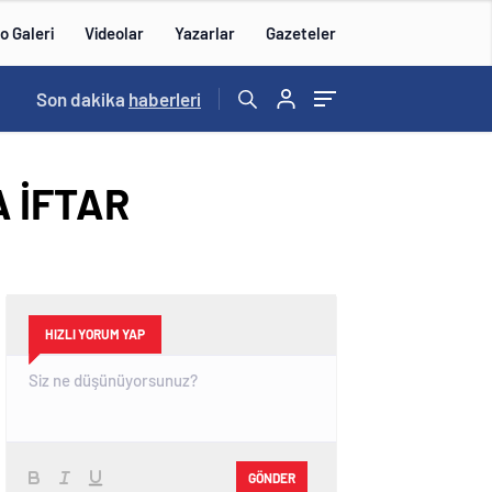
o Galeri
Videolar
Yazarlar
Gazeteler
14:43
Son dakika
/
haberleri
 İFTAR
HIZLI YORUM YAP
GÖNDER