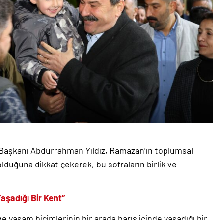
Başkanı Abdurrahman Yıldız, Ramazan’ın toplumsal
lduğuna dikkat çekerek, bu sofraların birlik ve
Yaşadığı Bir Kent”
 ve yaşam biçimlerinin bir arada barış içinde yaşadığı bir