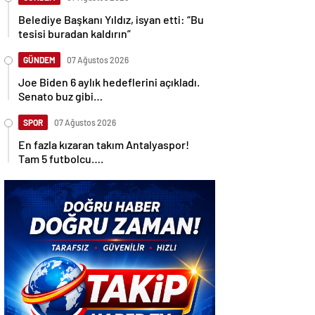
Belediye Başkanı Yıldız, isyan etti: “Bu
tesisi buradan kaldırın”
GÜNDEM
07 Ağustos 2026
Joe Biden 6 aylık hedeflerini açıkladı.
Senato buz gibi…
SPOR
07 Ağustos 2026
En fazla kızaran takım Antalyaspor!
Tam 5 futbolcu….