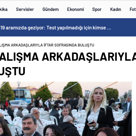
kika
Servisler
Gündem
Ekonomi
Spor
Kadın
Fot
Kovid-19 aramızda geziyor: Test yapılmadığı için kimse farkında değil
ALIŞMA ARKADAŞLARIYLA İFTAR SOFRASINDA BULUŞTU
ÇALIŞMA ARKADAŞLARIYLA
UŞTU