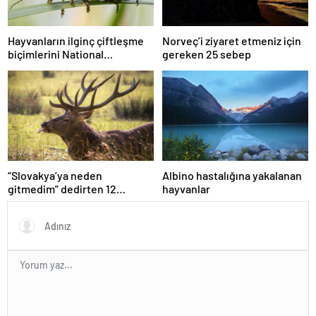
Hayvanların ilginç çiftleşme
Norveç’i ziyaret etmeniz için
biçimlerini National
gereken 25 sebep
Geographic görüntüledi.
“Slovakya’ya neden
Albino hastalığına yakalanan
gitmedim” dedirten 12
hayvanlar
fotoğraf