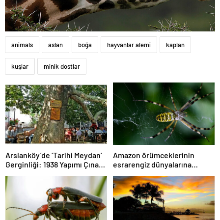
animals
aslan
boğa
hayvanlar alemi
kaplan
kuşlar
minik dostlar
Arslanköy’de ‘Tarihi Meydan’
Amazon örümceklerinin
Gerginliği: 1938 Yapımı Çınarlı
esrarengiz dünyalarına
Kahve Otopark mı Oluyor?
gitmeye hazır olun.