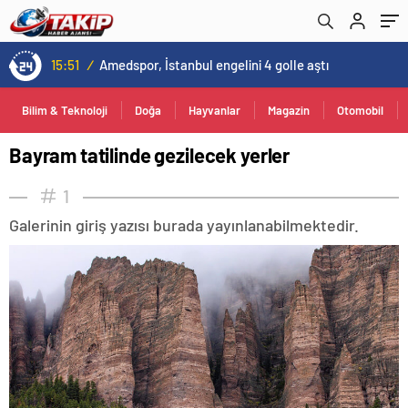
13:00
/
Kovid-19 aramızda geziyor: Test yapılmadığı için kimse farkında değil
Bilim & Teknoloji
Doğa
Hayvanlar
Magazin
Otomobil
Bayram tatilinde gezilecek yerler
1
Galerinin giriş yazısı burada yayınlanabilmektedir.