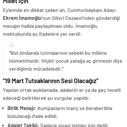
Millet İçin”
Eylemde en dikkat çeken an, Cumhurbaşkanı Adayı
Ekrem İmamoğlu
’nun Silivri Cezaevi’nden gönderdiği
mesajın halkla paylaşılması oldu. İmamoğlu
mektubunda şu ifadelere yer verdi:
“Bizi zindanda tutmalarının sebebi bu millete
hizmetimizdir. Hiçbir çocuk yatağa aç girmesin diye
verdiğimiz mücadeledir.”
“19 Mart Tutsaklarının Sesi Olacağız”
Yapılan ortak açıklamada, adaletin er ya da geç tecelli
edeceği belirtilerek şu vurgular yapıldı:
Birlik Mesajı:
Kumpasların inanç ve beraberlikle
bozulacağı ifade edildi.
Adalet Takibi:
Sadece siyasi isimler için değil,