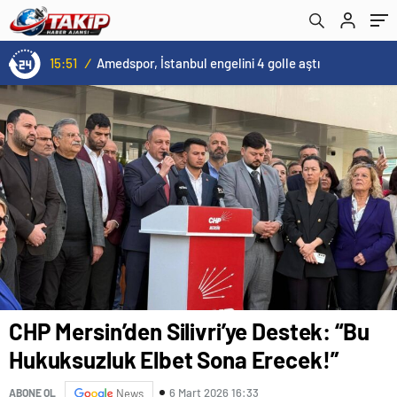
15:51
/
Amedspor, İstanbul engelini 4 golle aştı
CHP Mersin’den Silivri’ye Destek: “Bu
Hukuksuzluk Elbet Sona Erecek!”
6 Mart 2026 16:33
ABONE OL
News