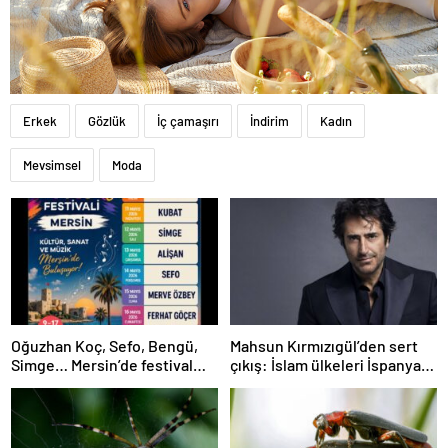
Erkek
Gözlük
İç çamaşırı
İndirim
Kadın
Mevsimsel
Moda
Oğuzhan Koç, Sefo, Bengü,
Mahsun Kırmızıgül’den sert
Simge… Mersin’de festival
çıkış: İslam ülkeleri İspanya
heyecanı başlıyor
kadar cesur olamadı