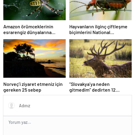
Amazon örümceklerinin
Hayvanların ilginç çiftleşme
esrarengiz dünyalarına
biçimlerini National
gitmeye hazır olun.
Geographic görüntüledi.
Norveç’i ziyaret etmeniz için
“Slovakya’ya neden
gereken 25 sebep
gitmedim” dedirten 12
fotoğraf