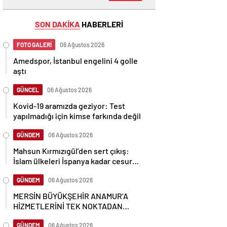
SON DAKİKA
HABERLERİ
FOTO GALERİ
06 Ağustos 2026
Amedspor, İstanbul engelini 4 golle
aştı
GÜNCEL
06 Ağustos 2026
Kovid-19 aramızda geziyor: Test
yapılmadığı için kimse farkında değil
GÜNDEM
06 Ağustos 2026
Mahsun Kırmızıgül’den sert çıkış:
İslam ülkeleri İspanya kadar cesur
olamadı
GÜNDEM
06 Ağustos 2026
MERSİN BÜYÜKŞEHİR ANAMUR’A
HİZMETLERİNİ TEK NOKTADAN
ULAŞTIRIYOR
GÜNDEM
06 Ağustos 2026