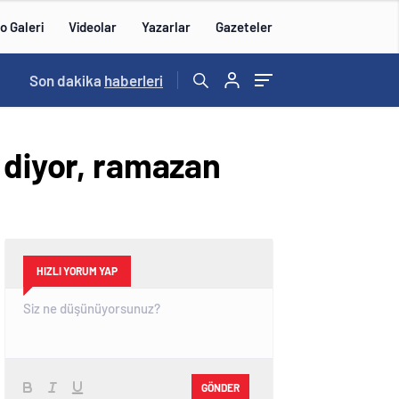
o Galeri
Videolar
Yazarlar
Gazeteler
14:43
Son dakika
/
haberleri
 diyor, ramazan
HIZLI YORUM YAP
GÖNDER