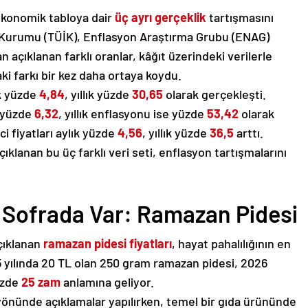
 ekonomik tabloya dair
üç ayrı gerçeklik
tartışmasını
ik Kurumu (TÜİK), Enflasyon Araştırma Grubu (ENAG)
n açıklanan farklı oranlar, kâğıt üzerindeki verilerle
i farkı bir kez daha ortaya koydu.
ık yüzde
4,84
, yıllık yüzde
30,65
olarak gerçekleşti.
u yüzde
6,32
, yıllık enflasyonu ise yüzde
53,42
olarak
ci fiyatları aylık yüzde
4,56
, yıllık yüzde
36,5
arttı.
çıklanan bu üç farklı veri seti, enflasyon tartışmalarını
 Sofrada Var: Ramazan Pidesi
çıklanan
ramazan pidesi fiyatları
, hayat pahalılığının en
 yılında 20 TL olan 250 gram ramazan pidesi, 2026
yüzde
25 zam
anlamına geliyor.
önünde açıklamalar yapılırken, temel bir gıda ürününde