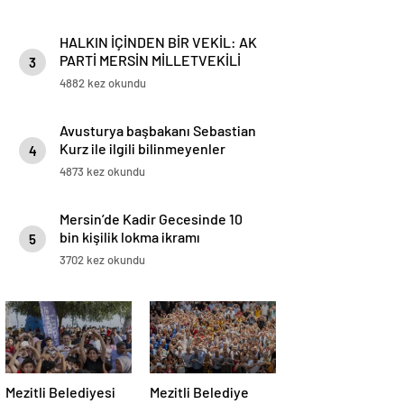
HALKIN İÇİNDEN BİR VEKİL: AK
PARTİ MERSİN MİLLETVEKİLİ
3
HAVVA SİBEL SÖYLEMEZ DAĞ
4882 kez okundu
BAYIR DEMEDEN VATANDAŞIN
YANINDA
Avusturya başbakanı Sebastian
Kurz ile ilgili bilinmeyenler
4
4873 kez okundu
Mersin’de Kadir Gecesinde 10
bin kişilik lokma ikramı
5
3702 kez okundu
Mezitli Belediyesi
Mezitli Belediye