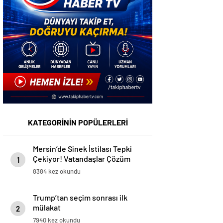
KATEGORİNİN POPÜLERLERİ
Mersin’de Sinek İstilası Tepki
Çekiyor! Vatandaşlar Çözüm
1
Bekliyor
8384 kez okundu
Trump’tan seçim sonrası ilk
mülakat
2
7940 kez okundu