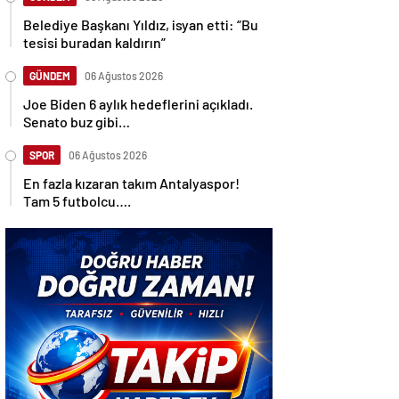
Belediye Başkanı Yıldız, isyan etti: “Bu
tesisi buradan kaldırın”
GÜNDEM
06 Ağustos 2026
Joe Biden 6 aylık hedeflerini açıkladı.
Senato buz gibi…
SPOR
06 Ağustos 2026
En fazla kızaran takım Antalyaspor!
Tam 5 futbolcu….