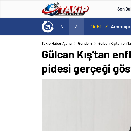
Son Da
lle aştı
13:00
/
Takip Haber Ajansı
Gündem
Gülcan Kış’tan enfl
Gülcan Kış’tan enf
pidesi gerçeği gös