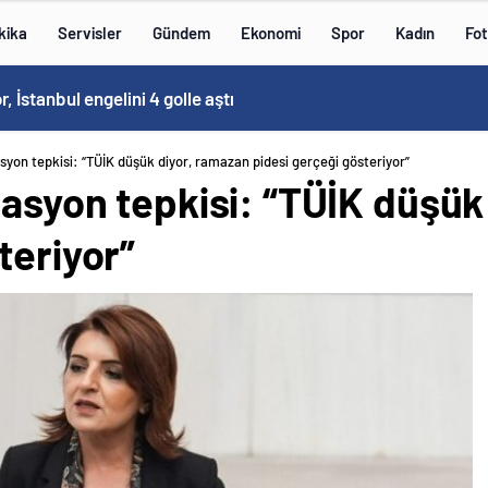
kika
Servisler
Gündem
Ekonomi
Spor
Kadın
Fot
Kovid-19 aramızda geziyor: Test yapılmadığı için kimse farkında değil
asyon tepkisi: “TÜİK düşük diyor, ramazan pidesi gerçeği gösteriyor”
lasyon tepkisi: “TÜİK düşük
teriyor”