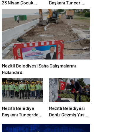
23 Nisan Çocuk
Başkanı Tuncer
Şenliğinde Binleri
Personeliyle
Buluşturdu
Bayramlaştı
Mezitli Belediyesi Saha Çalışmalarını
Hızlandırdı
Mezitli Belediye
Mezitli Belediyesi
Başkanı Tuncerden
Deniz Gezmiş Yusuf
1 Mayıs Emek Mesajı
Aslan ve Hüseyin
İnanı andı