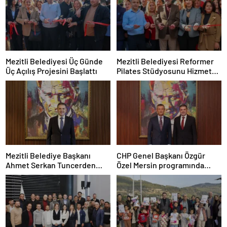
Mezitli Belediyesi Üç Günde
Mezitli Belediyesi Reformer
Üç Açılış Projesini Başlattı
Pilates Stüdyosunu Hizmete
Açtı
Mezitli Belediye Başkanı
CHP Genel Başkanı Özgür
Ahmet Serkan Tuncerden
Özel Mersin programında
Gazeteciler Günü Mesajı
Mezitli Belediyesini ziyaret
etti