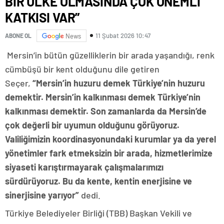
BİR ÜLKE OLMASINDA ÇOK ÖNEMLİ
KATKISI VAR”
11 Şubat 2026 10:47
ABONE OL
News
Mersin’in bütün güzelliklerin bir arada yaşandığı, renk
cümbüşü bir kent olduğunu dile getiren
Seçer,
“Mersin’in huzuru demek Türkiye’nin huzuru
demektir. Mersin’in kalkınması demek Türkiye’nin
kalkınması demektir. Son zamanlarda da Mersin’de
çok değerli bir uyumun olduğunu görüyoruz.
Valiliğimizin koordinasyonundaki kurumlar ya da yerel
yönetimler fark etmeksizin bir arada, hizmetlerimize
siyaseti karıştırmayarak çalışmalarımızı
sürdürüyoruz. Bu da kente, kentin enerjisine ve
sinerjisine yarıyor”
dedi.
Türkiye Belediyeler Birliği (TBB) Başkan Vekili ve