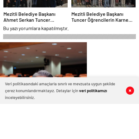
Mezitli Belediye Başkanı
Mezitli Belediye Başkanı
Ahmet Serkan Tuncer
Tuncer Öğrencilerin Karne
Muhtarlarla Buluştu
Heyecanını Paylaştı
Bu yazı yorumlara kapatılmıştır.
Veri politikasındaki amaçlarla sınırlı ve mevzuata uygun şekilde
çerez konumlandırmaktayız. Detaylar için
veri politikamızı
0
0
0
0
inceleyebilirsiniz.