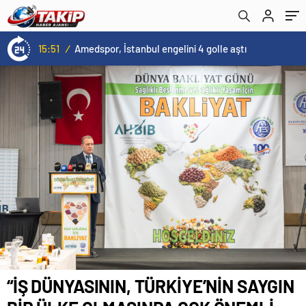
DEPOLAMA TESİSİ YENİDEN GÖZDEN
GEÇİRİLMELİ
15:51
/
Amedspor, İstanbul engelini 4 golle aştı
“İŞ DÜNYASININ, TÜRKİYE’NİN SAYGIN