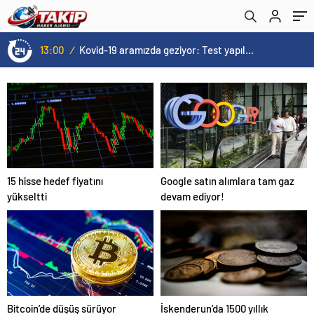
13:00
/
Kovid-19 aramızda geziyor: Test yapılmadığı için kimse farkında değil
15 hisse hedef fiyatını
Google satın alımlara tam gaz
yükseltti
devam ediyor!
Bitcoin’de düşüş sürüyor
İskenderun’da 1500 yıllık