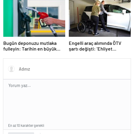
Bugün deponuzu mutlaka
Engelli araç alımında ÖTV
fulleyin: Tarihin en büyük
şartı değişti: ‘Ehliyet
zammı geliyor
alamayanlar’ da kapsama
alındı
En az 10 karakter gerekli