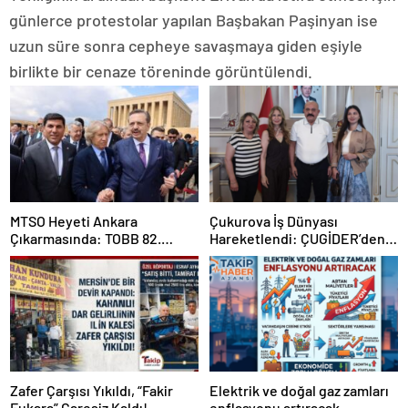
günlerce protestolar yapılan Başbakan Paşinyan ise
uzun süre sonra cepheye savaşmaya giden eşiyle
birlikte bir cenaze töreninde görüntülendi.
MTSO Heyeti Ankara
Çukurova İş Dünyası
Çıkarmasında: TOBB 82.
Hareketlendi: ÇUGİDER’den
Genel Kurulu’nda Mersin
Hümay Lojistik’e Çıkartma
Talepleri İletildi
Zafer Çarşısı Yıkıldı, “Fakir
Elektrik ve doğal gaz zamları
Fukara” Çaresiz Kaldı!
enflasyonu artıracak