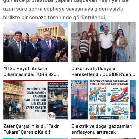
uzun süre sonra cepheye savaşmaya giden eşiyle
birlikte bir cenaze töreninde görüntülendi.
MTSO Heyeti Ankara
Çukurova İş Dünyası
Çıkarmasında: TOBB 82.
Hareketlendi: ÇUGİDER’den
Genel Kurulu’nda Mersin
Hümay Lojistik’e Çıkartma
Talepleri İletildi
Zafer Çarşısı Yıkıldı, “Fakir
Elektrik ve doğal gaz zamları
Fukara” Çaresiz Kaldı!
enflasyonu artıracak