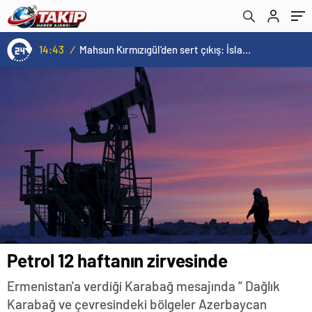
14:43
/
Mahsun Kırmızıgül’den sert çıkış: İslam ülkeleri İspanya kadar cesur olamadı
Petrol 12 haftanın zirvesinde
Ermenistan'a verdiği Karabağ mesajında “ Dağlık
Karabağ ve çevresindeki bölgeler Azerbaycan