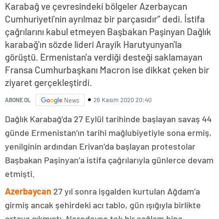
Karabağ ve çevresindeki bölgeler Azerbaycan
Cumhuriyeti'nin ayrılmaz bir parçasıdır” dedi. İstifa
çağrılarını kabul etmeyen Başbakan Paşinyan Dağlık
karabağ'ın sözde lideri Arayik Harutyunyan'la
görüştü. Ermenistan'a verdiği desteği saklamayan
Fransa Cumhurbaşkanı Macron ise dikkat çeken bir
ziyaret gerçekleştirdi.
26 Kasım 2020 20:40
ABONE OL
News
Dağlık Karabağ’da 27 Eylül tarihinde başlayan savaş 44
günde Ermenistan’ın tarihi mağlubiyetiyle sona ermiş,
yenilginin ardından Erivan’da başlayan protestolar
Başbakan Paşinyan’a istifa çağrılarıyla günlerce devam
etmişti.
Azerbaycan
27 yıl sonra işgalden kurtulan Ağdam’a
girmiş ancak şehirdeki acı tablo, gün ışığıyla birlikte
ortaya çıkmıştı. Neredeyse tek bir sağlam bina