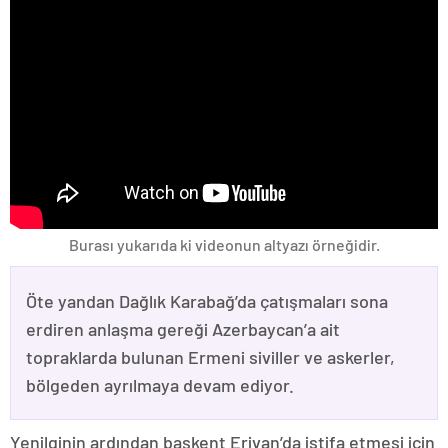
Burası yukarıda ki videonun altyazı örneğidir.
Öte yandan Dağlık Karabağ’da çatışmaları sona
erdiren anlaşma gereği Azerbaycan’a ait
topraklarda bulunan Ermeni siviller ve askerler,
bölgeden ayrılmaya devam ediyor.
Yenilginin ardından başkent Erivan’da istifa etmesi için