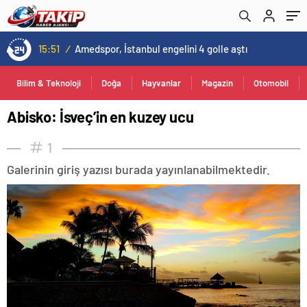
13:00
/
Kovid-19 aramızda geziyor: Test yapılmadığı için kimse farkında değil
Bilim & Teknoloji
Doğa
Hayvanlar
Magazin
Otomobil
Abisko: İsveç’in en kuzey ucu
1
Galerinin giriş yazısı burada yayınlanabilmektedir.