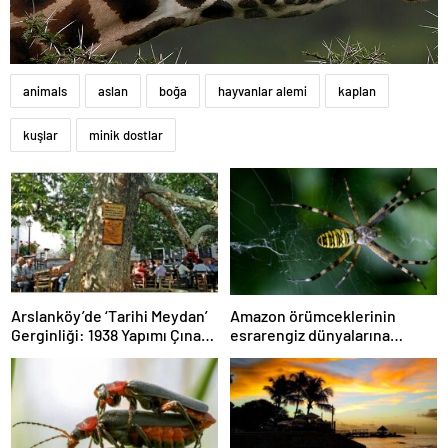
animals
aslan
boğa
hayvanlar alemi
kaplan
kuşlar
minik dostlar
Arslanköy’de ‘Tarihi Meydan’
Amazon örümceklerinin
Gerginliği: 1938 Yapımı Çınarlı
esrarengiz dünyalarına
Kahve Otopark mı Oluyor?
gitmeye hazır olun.