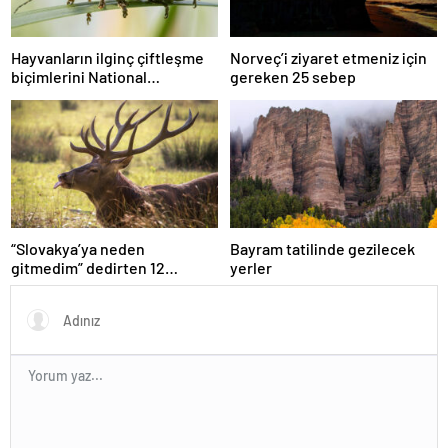
Hayvanların ilginç çiftleşme
Norveç’i ziyaret etmeniz için
biçimlerini National
gereken 25 sebep
Geographic görüntüledi.
“Slovakya’ya neden
Bayram tatilinde gezilecek
gitmedim” dedirten 12
yerler
fotoğraf