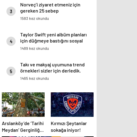
Norveç’i ziyaret etmeniz için
gereken 25 sebep
3
1583 kez okundu
Taylor Swift yeni albüm planları
için düğmeye bastığını sosyal
4
medyadan duyurdu!
1489 kez okundu
Takı ve makyaj uyumuna trend
örnekleri sizler için derledik.
5
1465 kez okundu
Arslanköy’de ‘Tarihi
Kırmızı Şeytanlar
Meydan’ Gerginliği:
sokağa iniyor!
1938 Yapımı Çınarlı