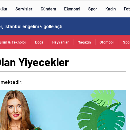
kika
Servisler
Gündem
Ekonomi
Spor
Kadın
Fot
Kovid-19 aramızda geziyor: Test yapılmadığı için kimse farkında değil
Bilim & Teknoloji
Doğa
Hayvanlar
Magazin
Otomobil
Spo
Olan Yiyecekler
ilmektedir.