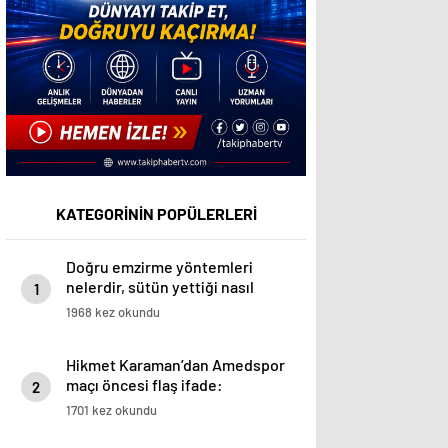
KATEGORİNİN POPÜLERLERİ
Doğru emzirme yöntemleri
nelerdir, sütün yettiği nasıl
1
anlaşılır?
1968 kez okundu
Hikmet Karaman’dan Amedspor
maçı öncesi flaş ifade:
2
“Başkanla da konuşmuştum”
1701 kez okundu