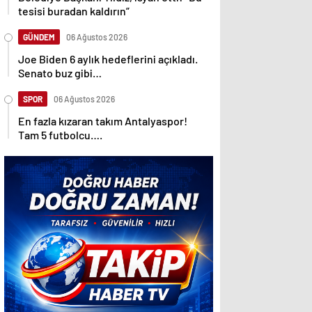
tesisi buradan kaldırın”
GÜNDEM
06 Ağustos 2026
Joe Biden 6 aylık hedeflerini açıkladı.
Senato buz gibi…
SPOR
06 Ağustos 2026
En fazla kızaran takım Antalyaspor!
Tam 5 futbolcu….