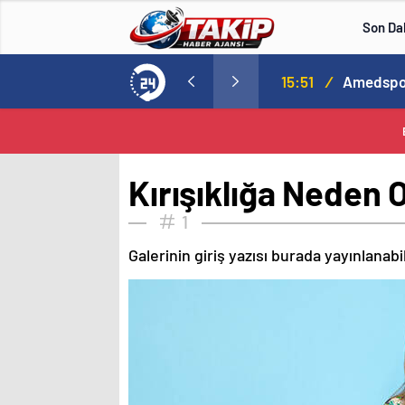
Son Da
lle aştı
13:00
/
Kırışıklığa Neden 
1
Galerinin giriş yazısı burada yayınlanab