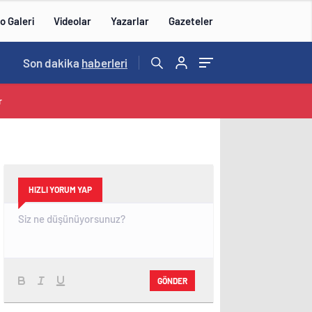
o Galeri
Videolar
Yazarlar
Gazeteler
14:43
Son dakika
/
haberleri
r
HIZLI YORUM YAP
GÖNDER