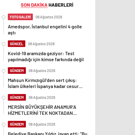
SON DAKİKA
HABERLERİ
FOTO GALERİ
06 Ağustos 2026
Amedspor, İstanbul engelini 4 golle
aştı
GÜNCEL
06 Ağustos 2026
Kovid-19 aramızda geziyor: Test
yapılmadığı için kimse farkında değil
GÜNDEM
06 Ağustos 2026
Mahsun Kırmızıgül’den sert çıkış:
İslam ülkeleri İspanya kadar cesur
olamadı
GÜNDEM
06 Ağustos 2026
MERSİN BÜYÜKŞEHİR ANAMUR’A
HİZMETLERİNİ TEK NOKTADAN
ULAŞTIRIYOR
GÜNDEM
06 Ağustos 2026
Belediye Başkanı Yıldız, isyan etti: “Bu