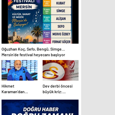
Kahve Otopark mı
Oluyor?
Oğuzhan Koç, Sefo, Bengü, Simge…
Mersin’de festival heyecanı başlıyor
Hikmet
Dev derbi öncesi
Karaman’dan
büyük kriz:
Amedspor maçı
Galatasaray, TFF ile
öncesi flaş ifade:
tüm ilişkilerini
“Başkanla da
askıya aldı
konuşmuştum”