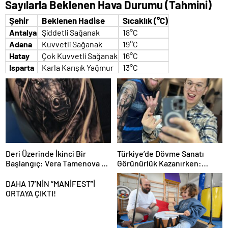
Sayılarla Beklenen Hava Durumu (Tahmini)
Şehir
Beklenen Hadise
Sıcaklık (°C)
Antalya
Şiddetli Sağanak
18°C
Adana
Kuvvetli Sağanak
19°C
Hatay
Çok Kuvvetli Sağanak
16°C
Isparta
Karla Karışık Yağmur
13°C
Deri Üzerinde İkinci Bir
Türkiye’de Dövme Sanatı
Başlangıç: Vera Tamenova ve
Görünürlük Kazanırken:
Cover-Up’ın Değişen Dili
Nursultan Aimurzin’in
Sinematik Realizmi
DAHA 17’NİN “MANİFEST”İ
ORTAYA ÇIKTI!