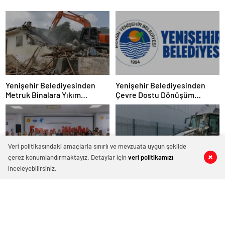
Yenişehir Belediyesinden
Yenişehir Belediyesinden
Metruk Binalara Yıkım
Çevre Dostu Dönüşüm
Operasyonu
Projesi
Veri politikasındaki amaçlarla sınırlı ve mevzuata uygun şekilde
çerez konumlandırmaktayız. Detaylar için
veri politikamızı
0
0
0
0
inceleyebilirsiniz.
Yenişehir Belediyesi Ahmet
Yenişehir Belediyesi Atık
Yeşil Sanat Galerisinde Emek
Denetiminde Teknolojik
ve İnsan Sergisi
Dönemi Başlattı