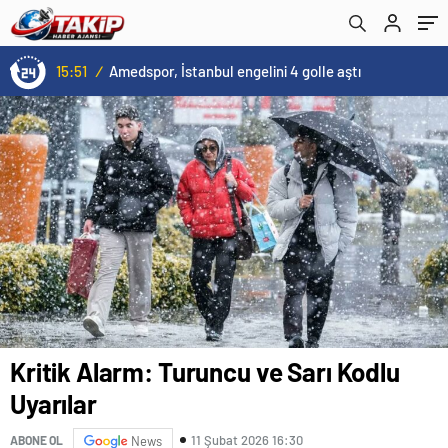
15:51
/
Amedspor, İstanbul engelini 4 golle aştı
Kritik Alarm: Turuncu ve Sarı Kodlu
Uyarılar
11 Şubat 2026 16:30
ABONE OL
News