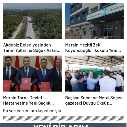
Önerisi
Operasyonu
Akdeniz Belediyesinden
Mersin Mezitli Zeki
Tarım Yollarına Soğuk Asfalt
Koyuncuoğlu İlkokulu Yeni
Hamlesi
Binasına Kavuşuyor
Mersin Toros Devlet
Başkan Seçer ve Meral Seçer,
Hastanesine Yeni Sağlık
gazeteci Duygu Öksüz
Üniteleri Kuruluyor
Canova’yı son yolculuğuna
Bu yazı yorumlara kapatılmıştır.
uğurladı