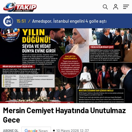
13:00
/
Kovid-19 aramızda geziyor: Test yapılmadığı için kimse farkında değil
Mersin Cemiyet Hayatında Unutulmaz
Gece
10 Mayıs 2026 12:37
ABONE OL
News