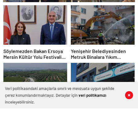
Söylemezden Bakan Ersoya
Yenişehir Belediyesinden
Mersin Kültür Yolu Festivali
Metruk Binalara Yıkım
Önerisi
Operasyonu
Veri politikasındaki amaçlarla sınırlı ve mevzuata uygun şekilde
çerez konumlandırmaktayız. Detaylar için
veri politikamızı
0
0
0
0
inceleyebilirsiniz.
Akdeniz Belediyesinden
Mersin Mezitli Zeki
Tarım Yollarına Soğuk Asfalt
Koyuncuoğlu İlkokulu Yeni
Hamlesi
Binasına Kavuşuyor