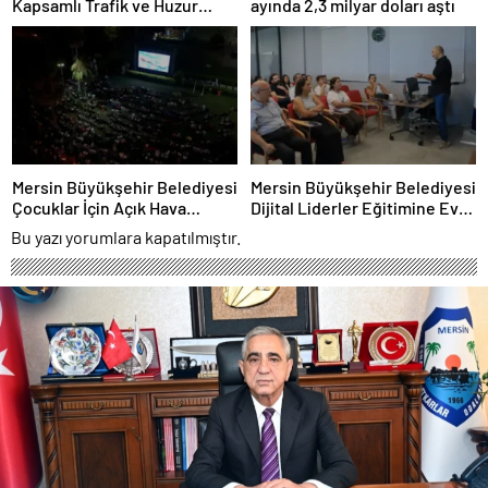
Kapsamlı Trafik ve Huzur
ayında 2,3 milyar doları aştı
Denetimi
Mersin Büyükşehir Belediyesi
Mersin Büyükşehir Belediyesi
Çocuklar İçin Açık Hava
Dijital Liderler Eğitimine Ev
Sineması Kurdu
Sahipliği Yaptı
Bu yazı yorumlara kapatılmıştır.