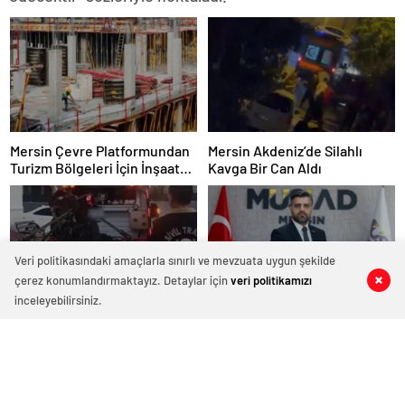
Mersin Çevre Platformundan
Mersin Akdeniz’de Silahlı
Turizm Bölgeleri İçin İnşaat
Kavga Bir Can Aldı
Yasağı Çağrısı
Veri politikasındaki amaçlarla sınırlı ve mevzuata uygun şekilde
çerez konumlandırmaktayız. Detaylar için
veri politikamızı
0
0
0
0
inceleyebilirsiniz.
Mersin Emniyetinden
Mersin ihracatı yılın ilk yedi
Kapsamlı Trafik ve Huzur
ayında 2,3 milyar doları aştı
Denetimi