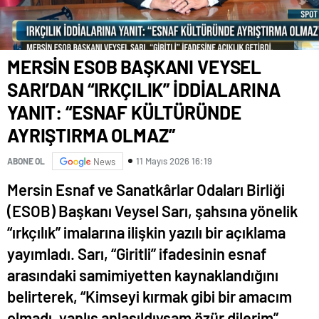
MERSİN ESOB BAŞKANI VEYSEL
SARI’DAN “IRKÇILIK” İDDİALARINA
YANIT: “ESNAF KÜLTÜRÜNDE
AYRIŞTIRMA OLMAZ”
11 Mayıs 2026 16:19
ABONE OL
News
Mersin Esnaf ve Sanatkârlar Odaları Birliği
(ESOB) Başkanı Veysel Sarı, şahsına yönelik
“ırkçılık” imalarına ilişkin yazılı bir açıklama
yayımladı. Sarı, “Giritli” ifadesinin esnaf
arasındaki samimiyetten kaynaklandığını
belirterek, “Kimseyi kırmak gibi bir amacım
olmadı, yanlış anlaşıldıysam özür dilerim”