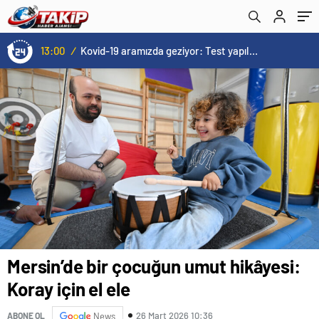
13:00
/
Kovid-19 aramızda geziyor: Test yapılmadığı için kimse farkında değil
Mersin’de bir çocuğun umut hikâyesi:
Koray için el ele
26 Mart 2026 10:36
ABONE OL
News