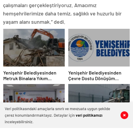
çalışmaları gerçekleştiriyoruz. Amacımız
hemşehrilerimize daha temiz, sağlıklı ve huzurlu bir
yaşam alanı sunmak.” dedi.
Yenişehir Belediyesinden
Yenişehir Belediyesinden
Metruk Binalara Yıkım
Çevre Dostu Dönüşüm
Operasyonu
Projesi
Veri politikasındaki amaçlarla sınırlı ve mevzuata uygun şekilde
çerez konumlandırmaktayız. Detaylar için
veri politikamızı
0
0
0
0
inceleyebilirsiniz.
Yenişehir Belediyesi Ahmet
Yenişehir Belediyesi Atık