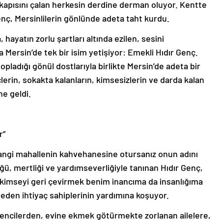
in kapısını çalan herkesin derdine derman oluyor. Kentte
enç, Mersinlilerin gönlünde adeta taht kurdu.
hayatın zorlu şartları altında ezilen, sesini
Mersin’de tek bir isim yetişiyor: Emekli Hıdır Genç.
pladığı gönül dostlarıyla birlikte Mersin’de adeta bir
çlerin, sokakta kalanların, kimsesizlerin ve darda kalan
ne geldi.
r”
hangi mahallenin kahvehanesine otursanız onun adını
 mertliği ve yardımseverliğiyle tanınan Hıdır Genç,
kimseyi geri çevirmek benim inancıma da insanlığıma
den ihtiyaç sahiplerinin yardımına koşuyor.
rencilerden, evine ekmek götürmekte zorlanan ailelere,