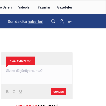
o Galeri
Videolar
Yazarlar
Gazeteler
13:00
Son dakika
/
haberleri
HIZLI YORUM YAP
GÖNDER
SON DAKİKA
HABERLERİ