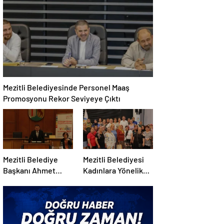
hizmete açıldı
Yeni Yıl Mesajı
Mezitli Belediyesinde Personel Maaş
Promosyonu Rekor Seviyeye Çıktı
Mezitli Belediye
Mezitli Belediyesi
Başkanı Ahmet
Kadınlara Yönelik
Serkan Tuncer
Sosyal Projelerini
Berlin Temaslarında
Genişletiyor