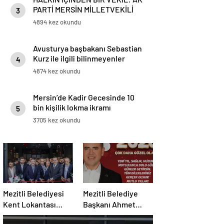
PARTİ MERSİN MİLLETVEKİLİ
3
HAVVA SİBEL SÖYLEMEZ DAĞ
4894 kez okundu
BAYIR DEMEDEN VATANDAŞIN
YANINDA
Avusturya başbakanı Sebastian
Kurz ile ilgili bilinmeyenler
4
4874 kez okundu
Mersin’de Kadir Gecesinde 10
bin kişilik lokma ikramı
5
3705 kez okundu
Mezitli Belediyesi
Mezitli Belediye
Kent Lokantası
Başkanı Ahmet
uygun fiyatla
Serkan Tuncerden