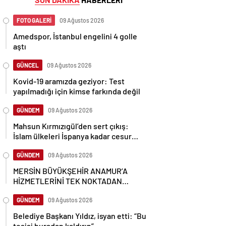
FOTO GALERİ
09 Ağustos 2026
Amedspor, İstanbul engelini 4 golle
aştı
GÜNCEL
09 Ağustos 2026
Kovid-19 aramızda geziyor: Test
yapılmadığı için kimse farkında değil
GÜNDEM
09 Ağustos 2026
Mahsun Kırmızıgül’den sert çıkış:
İslam ülkeleri İspanya kadar cesur
olamadı
GÜNDEM
09 Ağustos 2026
MERSİN BÜYÜKŞEHİR ANAMUR’A
HİZMETLERİNİ TEK NOKTADAN
ULAŞTIRIYOR
GÜNDEM
09 Ağustos 2026
Belediye Başkanı Yıldız, isyan etti: “Bu
tesisi buradan kaldırın”