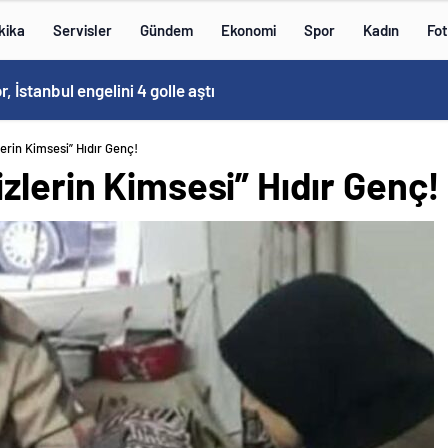
kika
Servisler
Gündem
Ekonomi
Spor
Kadın
Fot
 İstanbul engelini 4 golle aştı
erin Kimsesi” Hıdır Genç!
zlerin Kimsesi” Hıdır Genç!