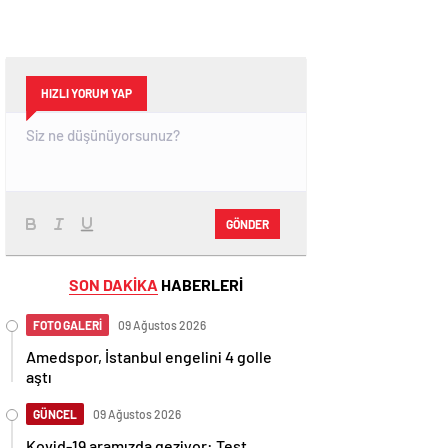
HIZLI YORUM YAP
GÖNDER
SON DAKİKA
HABERLERİ
FOTO GALERİ
09 Ağustos 2026
Amedspor, İstanbul engelini 4 golle
aştı
GÜNCEL
09 Ağustos 2026
Kovid-19 aramızda geziyor: Test