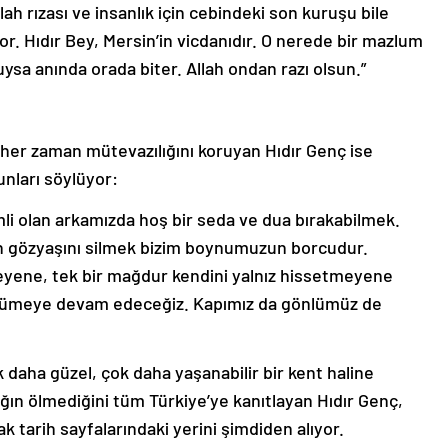
lah rızası ve insanlık için cebindeki son kuruşu bile
r. Hıdır Bey, Mersin’in vicdanıdır. O nerede bir mazlum
ysa anında orada biter. Allah ondan razı olsun.”
 her zaman mütevazılığını koruyan Hıdır Genç ise
nları söylüyor:
emli olan arkamızda hoş bir seda ve dua bırakabilmek.
n gözyaşını silmek bizim boynumuzun borcudur.
eyene, tek bir mağdur kendini yalnız hissetmeyene
rümeye devam edeceğiz. Kapımız da gönlümüz de
ok daha güzel, çok daha yaşanabilir bir kent haline
lığın ölmediğini tüm Türkiye’ye kanıtlayan Hıdır Genç,
ak tarih sayfalarındaki yerini şimdiden alıyor.