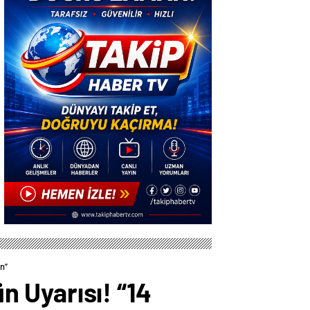
n”
 Uyarısı! “14