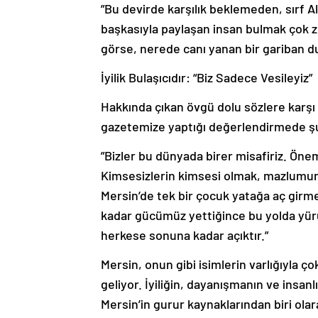
​”Bu devirde karşılık beklemeden, sırf Al
başkasıyla paylaşan insan bulmak çok zo
görse, nerede canı yanan bir gariban du
​İyilik Bulaşıcıdır: “Biz Sadece Vesileyiz”
​Hakkında çıkan övgü dolu sözlere karşı
gazetemize yaptığı değerlendirmede şu
​”Bizler bu dünyada birer misafiriz. Ön
Kimsesizlerin kimsesi olmak, mazlumu
Mersin’de tek bir çocuk yatağa aç girm
kadar gücümüz yettiğince bu yolda yü
herkese sonuna kadar açıktır.”
​Mersin, onun gibi isimlerin varlığıyla ç
geliyor. İyiliğin, dayanışmanın ve insan
Mersin’in gurur kaynaklarından biri olar