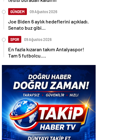
GÜNDEM
09 Ağustos 2026
Joe Biden 6 aylık hedeflerini açıkladı.
Senato buz gibi…
SPOR
09 Ağustos 2026
En fazla kızaran takım Antalyaspor!
Tam 5 futbolcu….