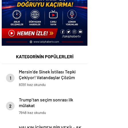
KATEGORİNİN POPÜLERLERİ
Mersin’de Sinek İstilası Tepki
Çekiyor! Vatandaşlar Çözüm
1
Bekliyor
8391 kez okundu
Trump’tan seçim sonrası ilk
mülakat
2
7948 kez okundu
HALKIN İÇİNDEN BİR VEKİL: AK