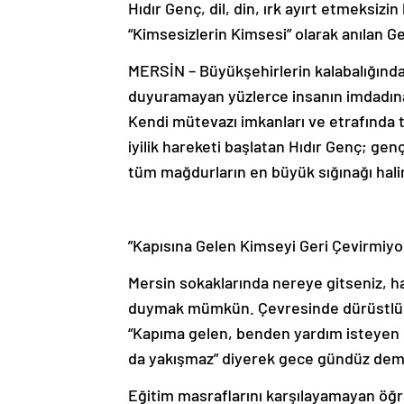
Hıdır Genç, dil, din, ırk ayırt etmeksiz
“Kimsesizlerin Kimsesi” olarak anılan G
​MERSİN – Büyükşehirlerin kalabalığında, 
duyuramayan yüzlerce insanın imdadına 
Kendi mütevazı imkanları ve etrafında to
iyilik hareketi başlatan Hıdır Genç; gen
tüm mağdurların en büyük sığınağı hali
​”Kapısına Gelen Kimseyi Geri Çevirmiyo
​Mersin sokaklarında nereye gitseniz, 
duymak mümkün. Çevresinde dürüstlüğü,
“Kapıma gelen, benden yardım isteyen 
da yakışmaz” diyerek gece gündüz deme
​Eğitim masraflarını karşılayamayan öğ