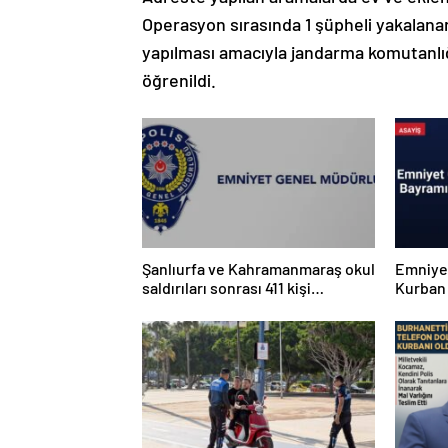
Operasyon sırasında 1 şüpheli yakalanara
yapılması amacıyla jandarma komutanlığ
öğrenildi.
Şanlıurfa ve Kahramanmaraş okul
Emniyet
saldırıları sonrası 411 kişi
Kurban 
yakalandı
Mesajı 