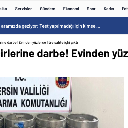
kika
Servisler
Gündem
Ekonomi
Spor
Kadın
Fot
Kovid-19 aramızda geziyor: Test yapılmadığı için kimse farkında değil
erine darbe! Evinden yüzlerce litre sahte içki çıktı
cirlerine darbe! Evinden yüz