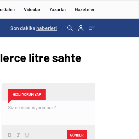
o Galeri
Videolar
Yazarlar
Gazeteler
14:43
Son dakika
/
haberleri
lerce litre sahte
HIZLI YORUM YAP
GÖNDER