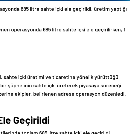
syonda 685 litre sahte içki ele geçirildi, üretim yaptığı
en operasyonda 685 litre sahte içki ele geçirilirken, 1
, sahte içki üretimi ve ticaretine yönelik yürüttüğü
 bir şüphelinin sahte içki üreterek piyasaya süreceği
 üzerine ekipler, belirlenen adrese operasyon düzenledi.
le Geçirildi
lerinde toplam 685 litre sahte içki ele geçirildi.