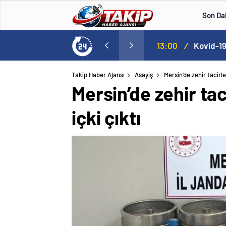
Son Da
lle aştı
13:00
/
Takip Haber Ajansı
Asayiş
Mersin’de zehir tacirl
Mersin’de zehir ta
içki çıktı