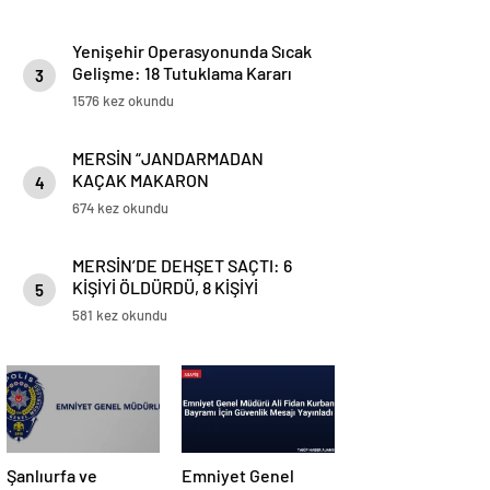
Yenişehir Operasyonunda Sıcak
Gelişme: 18 Tutuklama Kararı
3
1576 kez okundu
MERSİN “JANDARMADAN
KAÇAK MAKARON
4
OPERASYONU”
674 kez okundu
MERSİN’DE DEHŞET SAÇTI: 6
KİŞİYİ ÖLDÜRDÜ, 8 KİŞİYİ
5
YARALADI
581 kez okundu
Şanlıurfa ve
Emniyet Genel