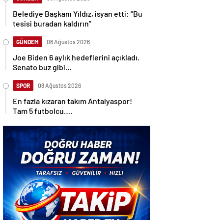
Belediye Başkanı Yıldız, isyan etti: “Bu
tesisi buradan kaldırın”
GÜNDEM
08 Ağustos 2026
Joe Biden 6 aylık hedeflerini açıkladı.
Senato buz gibi…
SPOR
08 Ağustos 2026
En fazla kızaran takım Antalyaspor!
Tam 5 futbolcu….