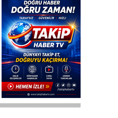
YAĞDI!
HEDEFİ OLDU