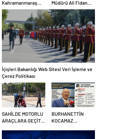
Kahramanmaraş
Müdürü Ali Fidan
okul saldırıları
Kurban Bayramı İçin
sonrası 411 kişi
Güvenlik Mesajı
yakalandı
Yayınladı
İçişleri Bakanlığı Web Sitesi Veri İşleme ve
Çerez Politikası
SAHİLDE MOTORLU
BURHANETTİN
ARAÇLARA GEÇİT
KOCAMAZ
YOK: 3 BİN
TELEFON
SÜRÜCÜYE CEZA
DOLANDIRICILARININ