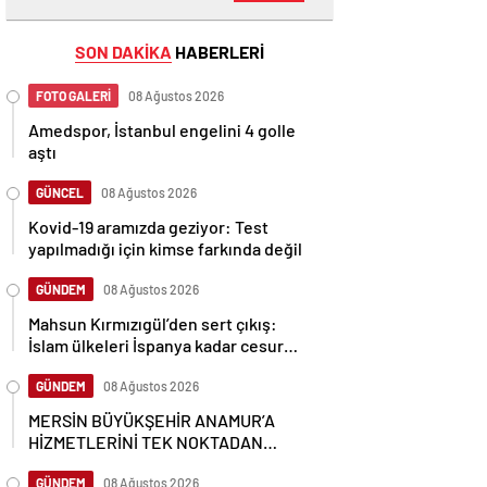
SON DAKİKA
HABERLERİ
FOTO GALERİ
08 Ağustos 2026
Amedspor, İstanbul engelini 4 golle
aştı
GÜNCEL
08 Ağustos 2026
Kovid-19 aramızda geziyor: Test
yapılmadığı için kimse farkında değil
GÜNDEM
08 Ağustos 2026
Mahsun Kırmızıgül’den sert çıkış:
İslam ülkeleri İspanya kadar cesur
olamadı
GÜNDEM
08 Ağustos 2026
MERSİN BÜYÜKŞEHİR ANAMUR’A
HİZMETLERİNİ TEK NOKTADAN
ULAŞTIRIYOR
GÜNDEM
08 Ağustos 2026