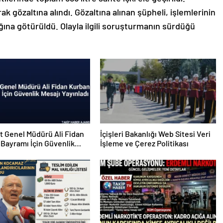
k gözaltına alındı. Gözaltına alınan şüpheli, işlemlerinin
ına götürüldü. Olayla ilgili soruşturmanın sürdüğü
 Genel Müdürü Ali Fidan
İçişleri Bakanlığı Web Sitesi Veri
Bayramı İçin Güvenlik
İşleme ve Çerez Politikası
Yayınladı