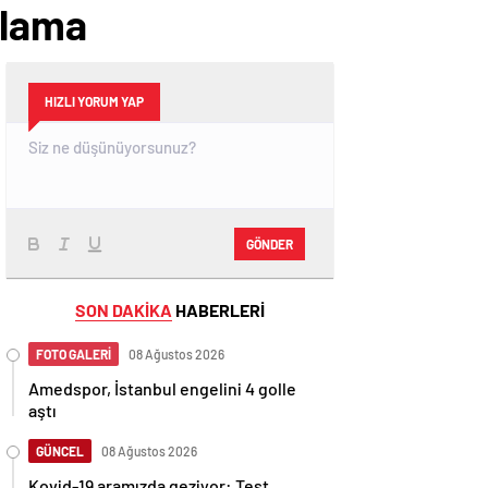
klama
HIZLI YORUM YAP
GÖNDER
SON DAKİKA
HABERLERİ
FOTO GALERİ
08 Ağustos 2026
Amedspor, İstanbul engelini 4 golle
aştı
GÜNCEL
08 Ağustos 2026
Kovid-19 aramızda geziyor: Test