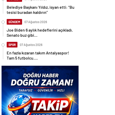
Belediye Başkanı Yıldız, isyan etti: “Bu
tesisi buradan kaldırın”
GÜNDEM
07 Ağustos 2026
Joe Biden 6 aylık hedeflerini açıkladı.
Senato buz gibi…
SPOR
07 Ağustos 2026
En fazla kızaran takım Antalyaspor!
Tam 5 futbolcu….