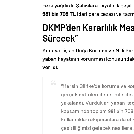
ceza yağdırdı. Şahıslara, biyolojik çeşi
981 bin 708 TL
idari para cezası ve tazm
DKMP’den Kararlılık Mes
Sürecek”
Konuya ilişkin Doğa Koruma ve Milli Pa
yaban hayatının korunması konusundaki k
verildi:
“Mersin Silifke’de koruma ve ko
gerçekleştirilen denetimlerde, y
yakalandı. Vurdukları yaban keçis
kapsamında toplam 981 bin 708 
kullandıkları ekipmanlara da el
çeşitliliğimizi gelecek nesiller