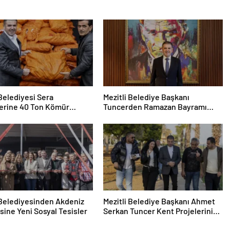
 Belediyesi Sera
Mezitli Belediye Başkanı
lerine 40 Ton Kömür
Tuncerden Ramazan Bayramı
 Sağladı
Mesajı
 Belediyesinden Akdeniz
Mezitli Belediye Başkanı Ahmet
sine Yeni Sosyal Tesisler
Serkan Tuncer Kent Projelerini
İnceledi