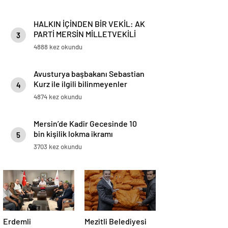
HALKIN İÇİNDEN BİR VEKİL: AK
PARTİ MERSİN MİLLETVEKİLİ
3
HAVVA SİBEL SÖYLEMEZ DAĞ
4888 kez okundu
BAYIR DEMEDEN VATANDAŞIN
YANINDA
Avusturya başbakanı Sebastian
Kurz ile ilgili bilinmeyenler
4
4874 kez okundu
Mersin’de Kadir Gecesinde 10
bin kişilik lokma ikramı
5
3703 kez okundu
Erdemli
Mezitli Belediyesi