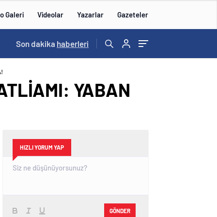
o Galeri
Videolar
Yazarlar
Gazeteler
13:00
Son dakika
/
haberleri
!
KATLİAMI: YABAN
HIZLI YORUM YAP
GÖNDER