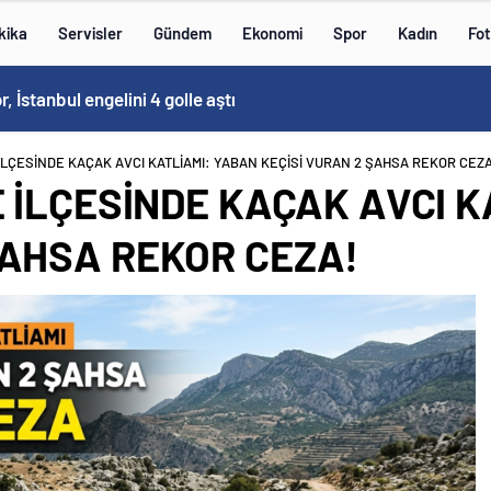
kika
Servisler
Gündem
Ekonomi
Spor
Kadın
Fot
 İstanbul engelini 4 golle aştı
 İLÇESİNDE KAÇAK AVCI KATLİAMI: YABAN KEÇİSİ VURAN 2 ŞAHSA REKOR CEZA
E İLÇESİNDE KAÇAK AVCI 
ŞAHSA REKOR CEZA!