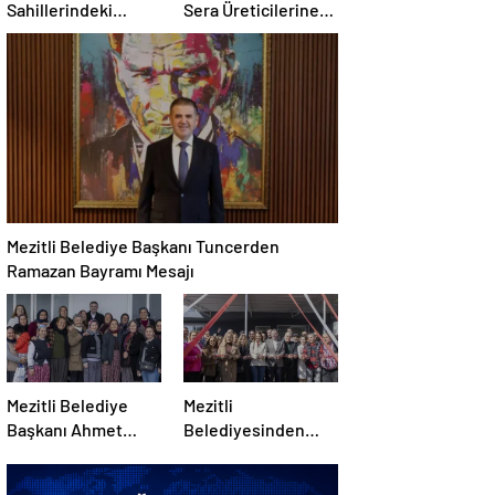
Sahillerindeki
Sera Üreticilerine
Sorunlar Kaymakam
40 Ton Kömür
Tetikoğlu’na İletildi
Desteği Sağladı
Mezitli Belediye Başkanı Tuncerden
Ramazan Bayramı Mesajı
Mezitli Belediye
Mezitli
Başkanı Ahmet
Belediyesinden
Serkan Tuncer
Akdeniz
Kırsal Mahalleleri
Mahallesine Yeni