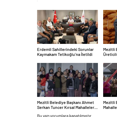
Erdemli Sahillerindeki Sorunlar
Mezitli
Kaymakam Tetikoğlu’na İletildi
Üretici
Desteği
Mezitli Belediye Başkanı Ahmet
Mezitli
Serkan Tuncer Kırsal Mahalleleri
Mahalle
Gezdi
Bu yazı yorumlara kapatılmıştır.