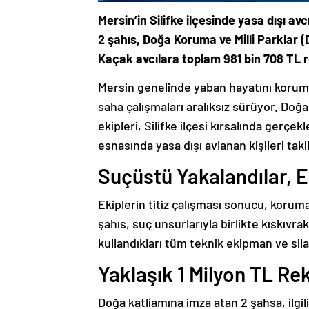
Mersin’in Silifke ilçesinde yasa dışı av
2 şahıs, Doğa Koruma ve Milli Parklar 
Kaçak avcılara toplam 981 bin 708 TL r
Mersin genelinde yaban hayatını korum
saha çalışmaları aralıksız sürüyor. Do
ekipleri, Silifke ilçesi kırsalında gerçe
esnasında yasa dışı avlanan kişileri taki
Suçüstü Yakalandılar, 
Ekiplerin titiz çalışması sonucu, koruma
şahıs, suç unsurlarıyla birlikte kıskıvra
kullandıkları tüm teknik ekipman ve sil
Yaklaşık 1 Milyon TL Re
Doğa katliamına imza atan 2 şahsa, ilgi