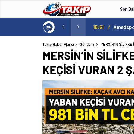
Son Da
15:51
/
Amedspor,
Takip Haber Ajansı
Gündem
MERSİN’İN SİLİFKE
MERSİN’İN SİLİFK
KEÇİSİ VURAN 2 