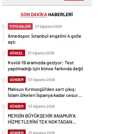
SON DAKİKA
HABERLERİ
FOTO GALERİ
07 Ağustos 2026
Amedspor, İstanbul engelini 4 golle
aştı
GÜNCEL
07 Ağustos 2026
Kovid-19 aramızda geziyor: Test
yapılmadığı için kimse farkında değil
GÜNDEM
07 Ağustos 2026
Mahsun Kırmızıgül’den sert çıkış:
İslam ülkeleri İspanya kadar cesur
olamadı
GÜNDEM
07 Ağustos 2026
MERSİN BÜYÜKŞEHİR ANAMUR’A
HİZMETLERİNİ TEK NOKTADAN
ULAŞTIRIYOR
GÜNDEM
07 Ağustos 2026