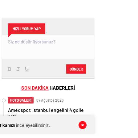
HIZLI YORUM YAP
GÖNDER
SON DAKİKA
HABERLERİ
FOTO GALERİ
07 Ağustos 2026
Amedspor, İstanbul engelini 4 golle
aştı
itikamızı
inceleyebilirsiniz.
GÜNCEL
07 Ağustos 2026
Kovid-19 aramızda geziyor: Test