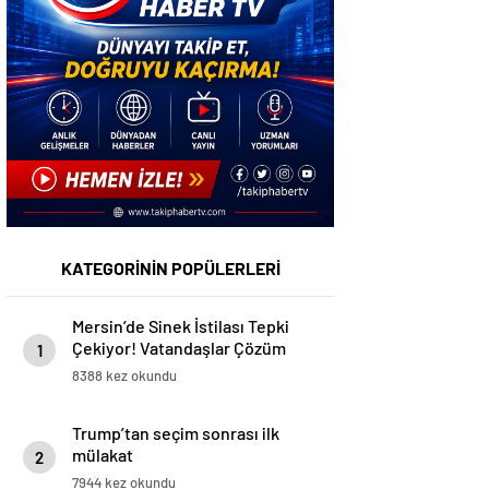
KATEGORİNİN POPÜLERLERİ
Mersin’de Sinek İstilası Tepki
Çekiyor! Vatandaşlar Çözüm
1
Bekliyor
8388 kez okundu
Trump’tan seçim sonrası ilk
mülakat
2
7944 kez okundu