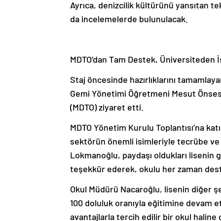
Ayrıca, denizcilik kültürünü yansıtan t
da incelemelerde bulunulacak.
MDTO’dan Tam Destek, Üniversiteden İş 
Staj öncesinde hazırlıklarını tamamlay
Gemi Yönetimi Öğretmeni Mesut Önsesvere
(MDTO) ziyaret etti.
MDTO Yönetim Kurulu Toplantısı’na katıl
sektörün önemli isimleriyle tecrübe ve 
Lokmanoğlu, paydaşı oldukları lisenin 
teşekkür ederek, okulu her zaman dest
Okul Müdürü Nacaroğlu, lisenin diğer şeh
100 doluluk oranıyla eğitimine devam etti
avantajlarla tercih edilir bir okul halin