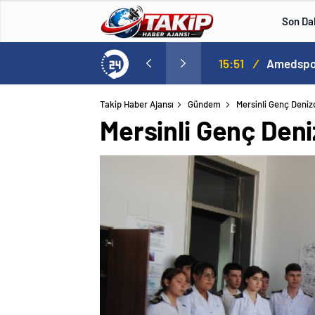
Son Da
lle aştı
13:00
/
Takip Haber Ajansı
Gündem
Mersinli Genç Denizc
Mersinli Genç Deniz