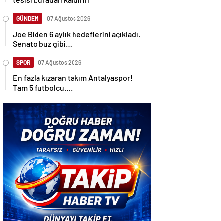
GÜNDEM
07 Ağustos 2026
Joe Biden 6 aylık hedeflerini açıkladı.
Senato buz gibi…
SPOR
07 Ağustos 2026
En fazla kızaran takım Antalyaspor!
Tam 5 futbolcu….