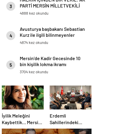
PARTİ MERSİN MİLLETVEKİLİ
3
HAVVA SİBEL SÖYLEMEZ DAĞ
4888 kez okundu
BAYIR DEMEDEN VATANDAŞIN
YANINDA
Avusturya başbakanı Sebastian
Kurz ile ilgili bilinmeyenler
4
4874 kez okundu
Mersin’de Kadir Gecesinde 10
bin kişilik lokma ikramı
5
3704 kez okundu
İyilik Meleğini
Erdemli
Kaybettik… Mersin
Sahillerindeki
Basınının Gülen
Sorunlar Kaymakam