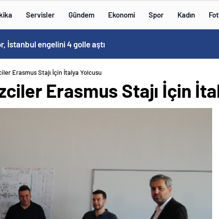
kika
Servisler
Gündem
Ekonomi
Spor
Kadın
Fot
Kovid-19 aramızda geziyor: Test yapılmadığı için kimse farkında değil
iler Erasmus Stajı İçin İtalya Yolcusu
ciler Erasmus Stajı İçin İt