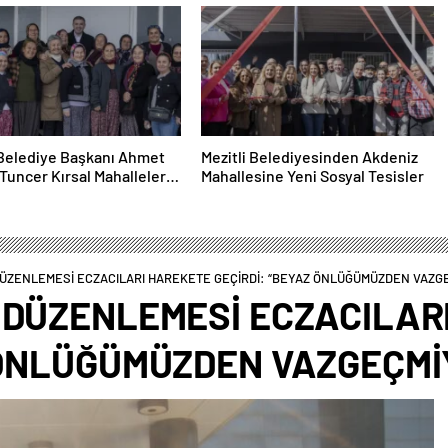
 Belediye Başkanı Ahmet
Mezitli Belediyesinden Akdeniz
Tuncer Kırsal Mahalleleri
Mahallesine Yeni Sosyal Tesisler
 DÜZENLEMESİ ECZACILARI HAREKETE GEÇİRDİ: “BEYAZ ÖNLÜĞÜMÜZDEN VAZG
İ DÜZENLEMESİ ECZACILAR
 ÖNLÜĞÜMÜZDEN VAZGEÇMİ