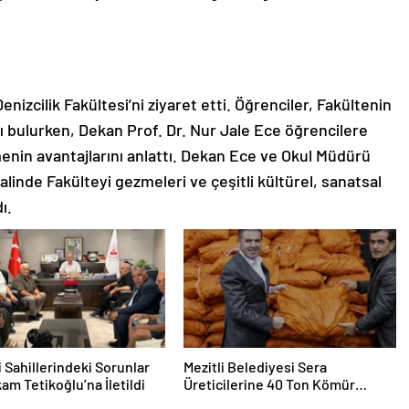
izcilik Fakültesi’ni ziyaret etti. Öğrenciler, Fakültenin
ı bulurken, Dekan Prof. Dr. Nur Jale Ece öğrencilere
in avantajlarını anlattı. Dekan Ece ve Okul Müdürü
halinde Fakülteyi gezmeleri ve çeşitli kültürel, sanatsal
ı.
 Sahillerindeki Sorunlar
Mezitli Belediyesi Sera
m Tetikoğlu’na İletildi
Üreticilerine 40 Ton Kömür
Desteği Sağladı