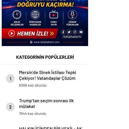
KATEGORİNİN POPÜLERLERİ
Mersin’de Sinek İstilası Tepki
Çekiyor! Vatandaşlar Çözüm
1
Bekliyor
8388 kez okundu
Trump’tan seçim sonrası ilk
mülakat
2
7944 kez okundu
HALKIN İÇİNDEN BİR VEKİL: AK