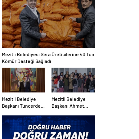
Yüzü Duygu
Tetikoğlu’na İletildi
Canova’ya Veda
Mezitli Belediyesi Sera Üreticilerine 40 Ton
Kömür Desteği Sağladı
Mezitli Belediye
Mezitli Belediye
Başkanı Tuncerden
Başkanı Ahmet
Ramazan Bayramı
Serkan Tuncer
Mesajı
Kırsal Mahalleleri
Gezdi