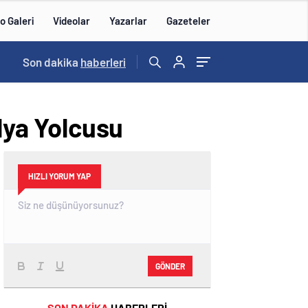
o Galeri
Videolar
Yazarlar
Gazeteler
14:43
Son dakika
/
haberleri
alya Yolcusu
HIZLI YORUM YAP
GÖNDER
SON DAKİKA
HABERLERİ