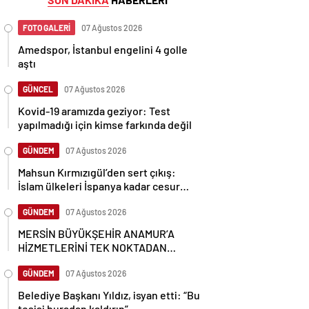
FOTO GALERİ
07 Ağustos 2026
Amedspor, İstanbul engelini 4 golle
aştı
GÜNCEL
07 Ağustos 2026
Kovid-19 aramızda geziyor: Test
yapılmadığı için kimse farkında değil
GÜNDEM
07 Ağustos 2026
Mahsun Kırmızıgül’den sert çıkış:
İslam ülkeleri İspanya kadar cesur
olamadı
GÜNDEM
07 Ağustos 2026
MERSİN BÜYÜKŞEHİR ANAMUR’A
HİZMETLERİNİ TEK NOKTADAN
ULAŞTIRIYOR
GÜNDEM
07 Ağustos 2026
Belediye Başkanı Yıldız, isyan etti: “Bu
tesisi buradan kaldırın”