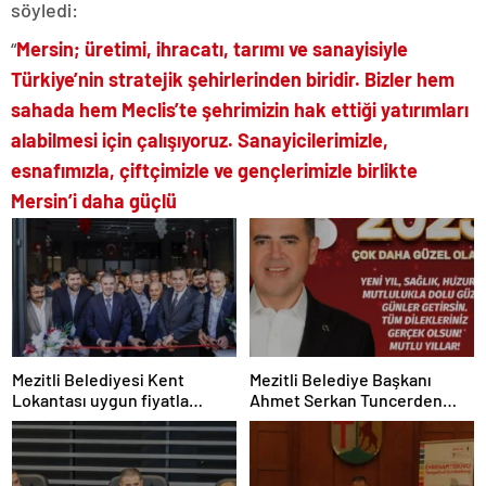
söyledi:
“
Mersin; üretimi, ihracatı, tarımı ve sanayisiyle
Türkiye’nin stratejik şehirlerinden biridir. Bizler hem
sahada hem Meclis’te şehrimizin hak ettiği yatırımları
alabilmesi için çalışıyoruz. Sanayicilerimizle,
esnafımızla, çiftçimizle ve gençlerimizle birlikte
Mersin’i daha güçlü
Mezitli Belediyesi Kent
Mezitli Belediye Başkanı
Lokantası uygun fiyatla
Ahmet Serkan Tuncerden
hizmete açıldı
Yeni Yıl Mesajı