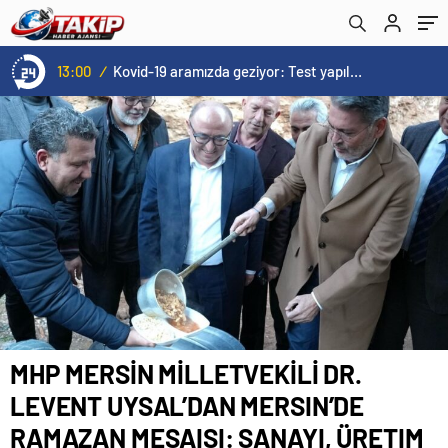
SANAYI, ÜRETIM VE BIRLIK VURGUSU
13:00
/
Kovid-19 aramızda geziyor: Test yapılmadığı için kimse farkında değil
MHP MERSİN MİLLETVEKİLİ DR.
LEVENT UYSAL’DAN MERSIN’DE
RAMAZAN MESAISI: SANAYI, ÜRETIM