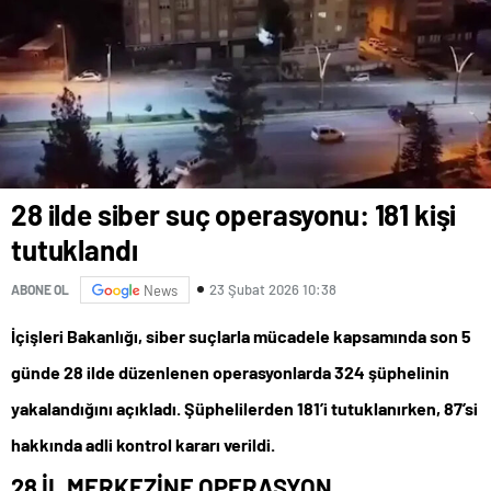
28 ilde siber suç operasyonu: 181 kişi
tutuklandı
23 Şubat 2026 10:38
ABONE OL
News
İçişleri Bakanlığı, siber suçlarla mücadele kapsamında son 5
günde 28 ilde düzenlenen operasyonlarda 324 şüphelinin
yakalandığını açıkladı. Şüphelilerden 181’i tutuklanırken, 87’si
hakkında adli kontrol kararı verildi.
28 İL MERKEZİNE OPERASYON