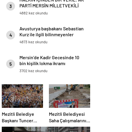
PARTİ MERSİN MİLLETVEKİLİ
3
HAVVA SİBEL SÖYLEMEZ DAĞ
4882 kez okundu
BAYIR DEMEDEN VATANDAŞIN
YANINDA
Avusturya başbakanı Sebastian
Kurz ile ilgili bilinmeyenler
4
4873 kez okundu
Mersin’de Kadir Gecesinde 10
bin kişilik lokma ikramı
5
3702 kez okundu
Mezitli Belediye
Mezitli Belediyesi
Başkanı Tuncer
Saha Çalışmalarını
Personeliyle
Hızlandırdı