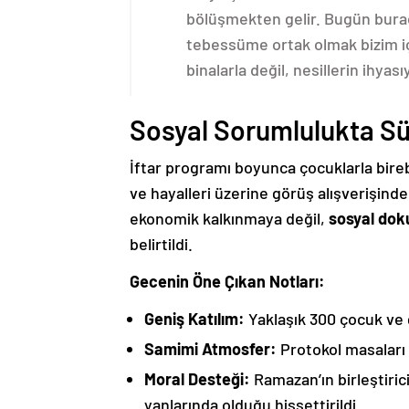
bölüşmekten gelir. Bugün burad
tebessüme ortak olmak bizim iç
binalarla değil, nesillerin ihya
Sosyal Sorumlulukta Sü
İftar programı boyunca çocuklarla bireb
ve hayalleri üzerine görüş alışverişind
ekonomik kalkınmaya değil,
sosyal do
belirtildi.
Gecenin Öne Çıkan Notları:
Geniş Katılım:
Yaklaşık 300 çocuk ve g
Samimi Atmosfer:
Protokol masaları y
Moral Desteği:
Ramazan’ın birleştiri
yanlarında olduğu hissettirildi.