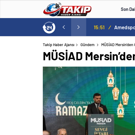
Son Da
15:51
/
Amedspor,
Takip Haber Ajansı
Gündem
MÜSİAD Mersin’den G
MÜSİAD Mersin’den