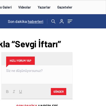
o Galeri
Videolar
Yazarlar
Gazeteler
13:00
Son dakika
/
haberleri
a “Sevgi İftarı”
HIZLI YORUM YAP
GÖNDER
SON DAKİKA
HABERLERİ