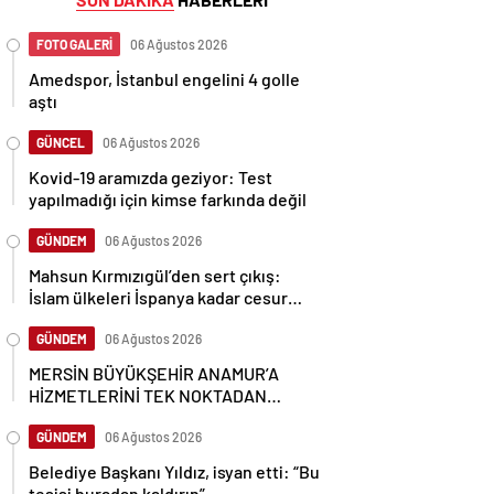
FOTO GALERİ
06 Ağustos 2026
Amedspor, İstanbul engelini 4 golle
aştı
GÜNCEL
06 Ağustos 2026
Kovid-19 aramızda geziyor: Test
yapılmadığı için kimse farkında değil
GÜNDEM
06 Ağustos 2026
Mahsun Kırmızıgül’den sert çıkış:
İslam ülkeleri İspanya kadar cesur
olamadı
GÜNDEM
06 Ağustos 2026
MERSİN BÜYÜKŞEHİR ANAMUR’A
HİZMETLERİNİ TEK NOKTADAN
ULAŞTIRIYOR
GÜNDEM
06 Ağustos 2026
Belediye Başkanı Yıldız, isyan etti: “Bu
tesisi buradan kaldırın”