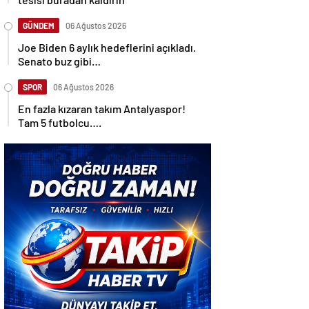
GÜNDEM
06 Ağustos 2026
Joe Biden 6 aylık hedeflerini açıkladı.
Senato buz gibi…
SPOR
06 Ağustos 2026
En fazla kızaran takım Antalyaspor!
Tam 5 futbolcu….