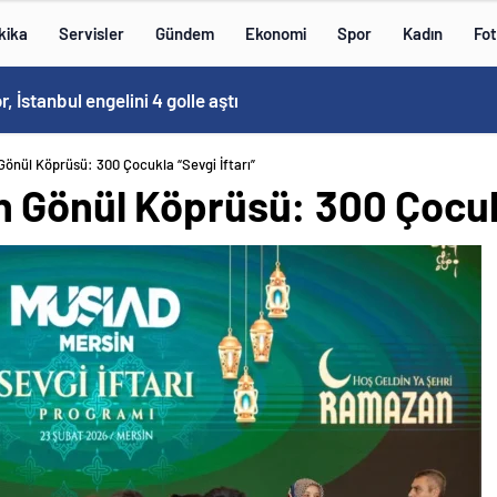
kika
Servisler
Gündem
Ekonomi
Spor
Kadın
Fot
 İstanbul engelini 4 golle aştı
önül Köprüsü: 300 Çocukla “Sevgi İftarı”
 Gönül Köprüsü: 300 Çocukl