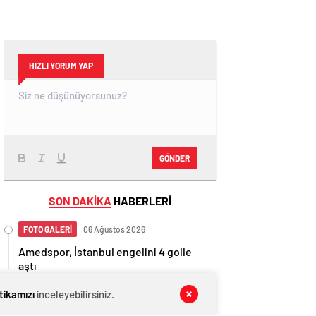
HIZLI YORUM YAP
GÖNDER
SON DAKİKA
HABERLERİ
FOTO GALERİ
06 Ağustos 2026
Amedspor, İstanbul engelini 4 golle
aştı
GÜNCEL
06 Ağustos 2026
itikamızı
inceleyebilirsiniz.
Kovid-19 aramızda geziyor: Test