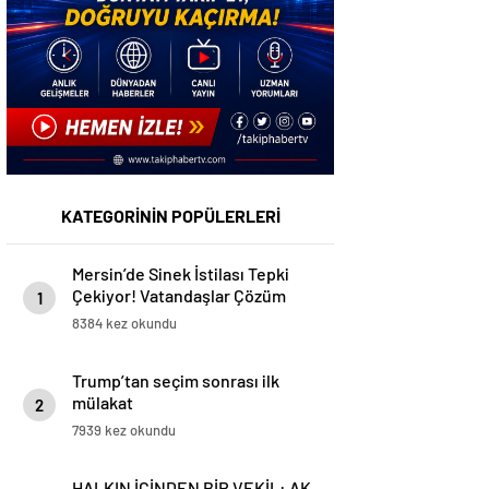
KATEGORİNİN POPÜLERLERİ
Mersin’de Sinek İstilası Tepki
Çekiyor! Vatandaşlar Çözüm
1
Bekliyor
8384 kez okundu
Trump’tan seçim sonrası ilk
mülakat
2
7939 kez okundu
HALKIN İÇİNDEN BİR VEKİL: AK