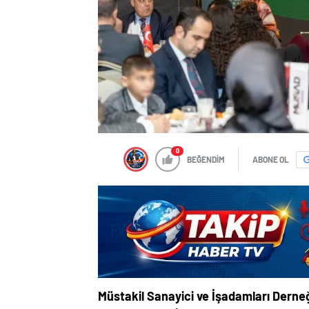
0
BEĞENDİM
ABONE OL
Müstakil Sanayici ve İşadamları Dern