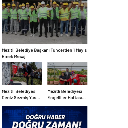
Bayramlaştı
Mezitli Belediye Başkanı Tuncerden 1 Mayıs
Emek Mesajı
Mezitli Belediyesi
Mezitli Belediyesi
Deniz Gezmiş Yusuf
Engelliler Haftası
Aslan ve Hüseyin
İçin Özel Program
İnanı andı
Düzenledi