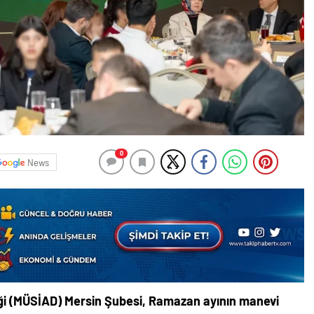
0
News
eği (MÜSİAD) Mersin Şubesi, Ramazan ayının manevi