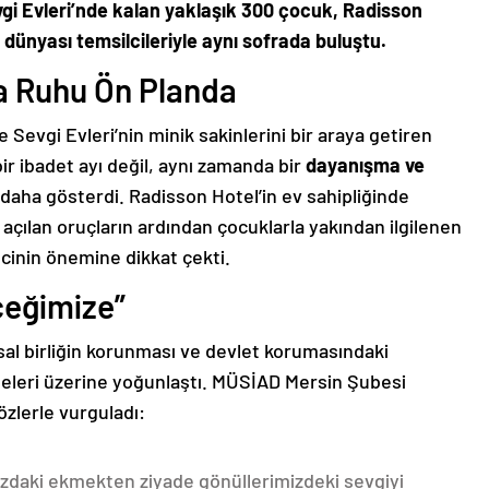
 Sevgi Evleri’nde kalan yaklaşık 300 çocuk, Radisson
dünyası temsilcileriyle aynı sofrada buluştu.
 Ruhu Ön Planda
e Sevgi Evleri’nin minik sakinlerini bir araya getiren
r ibadet ayı değil, aynı zamanda bir
dayanışma ve
daha gösterdi. Radisson Hotel’in ev sahipliğinde
çılan oruçların ardından çocuklarla yakından ilgilenen
cinin önemine dikkat çekti.
ceğimize”
al birliğin korunması ve devlet korumasındaki
meleri üzerine yoğunlaştı. MÜSİAD Mersin Şubesi
sözlerle vurguladı:
zdaki ekmekten ziyade gönüllerimizdeki sevgiyi