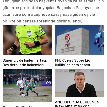
Yenilginin ardından başkent Erivan’da istifa etmesi için
günlerce protestolar yapılan Başbakan Paşinyan ise
uzun süre sonra cepheye savaşmaya giden eşiyle
birlikte bir cenaze töreninde görüntülendi.
Süper Lig’de kader haftası:
PFDK’den 7 Süper Lig
Dev derbilerin hakemleri
kulübüne para cezası
açıklandı
AMEDSPOR’DA BEKLENEN
İMZA: MESUT BAKKAL