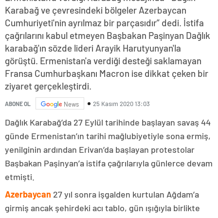
Karabağ ve çevresindeki bölgeler Azerbaycan
Cumhuriyeti'nin ayrılmaz bir parçasıdır” dedi. İstifa
çağrılarını kabul etmeyen Başbakan Paşinyan Dağlık
karabağ'ın sözde lideri Arayik Harutyunyan'la
görüştü. Ermenistan'a verdiği desteği saklamayan
Fransa Cumhurbaşkanı Macron ise dikkat çeken bir
ziyaret gerçekleştirdi.
25 Kasım 2020 13:03
ABONE OL
News
Dağlık Karabağ’da 27 Eylül tarihinde başlayan savaş 44
günde Ermenistan’ın tarihi mağlubiyetiyle sona ermiş,
yenilginin ardından Erivan’da başlayan protestolar
Başbakan Paşinyan’a istifa çağrılarıyla günlerce devam
etmişti.
Azerbaycan
27 yıl sonra işgalden kurtulan Ağdam’a
girmiş ancak şehirdeki acı tablo, gün ışığıyla birlikte