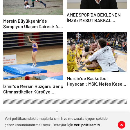
AMEDSPOR’DA BEKLENEN
İMZA: MESUT BAKKAL
Mersin Büyükşehir’de
YUVAYA DÖNDÜ!
Şampiyon Ulaşım Dairesi: 4.
Birimler Arası Futbol Turnu
Mersin’de Basketbol
Heyecanı: MSK, Nefes Kesen
İzmir’de Mersin Rüzgârı: Genç
Maçta Galip!
Cimnastikçiler Kürsüye
Abone Oldu!
Temadam
Veri politikasındaki amaçlarla sınırlı ve mevzuata uygun şekilde
çerez konumlandırmaktayız. Detaylar için
veri politikamızı
0
0
0
0