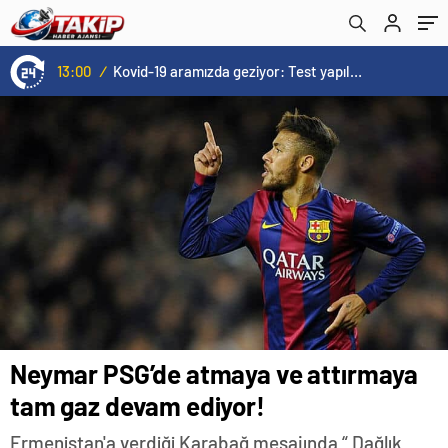
13:00
/
Kovid-19 aramızda geziyor: Test yapılmadığı için kimse farkında değil
Neymar PSG’de atmaya ve attırmaya
tam gaz devam ediyor!
Ermenistan'a verdiği Karabağ mesajında “ Dağlık