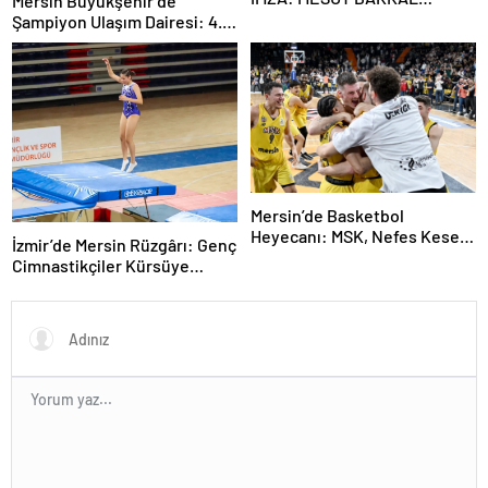
Mersin Büyükşehir’de
YUVAYA DÖNDÜ!
Şampiyon Ulaşım Dairesi: 4.
Birimler Arası Futbol Turnu
Mersin’de Basketbol
Heyecanı: MSK, Nefes Kesen
İzmir’de Mersin Rüzgârı: Genç
Maçta Galip!
Cimnastikçiler Kürsüye
Abone Oldu!