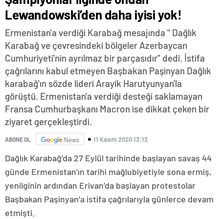
Lewandowski’den daha iyisi yok!
Ermenistan'a verdiği Karabağ mesajında “ Dağlık
Karabağ ve çevresindeki bölgeler Azerbaycan
Cumhuriyeti'nin ayrılmaz bir parçasıdır” dedi. İstifa
çağrılarını kabul etmeyen Başbakan Paşinyan Dağlık
karabağ'ın sözde lideri Arayik Harutyunyan'la
görüştü. Ermenistan'a verdiği desteği saklamayan
Fransa Cumhurbaşkanı Macron ise dikkat çeken bir
ziyaret gerçekleştirdi.
11 Kasım 2020 13:13
ABONE OL
News
Dağlık Karabağ’da 27 Eylül tarihinde başlayan savaş 44
günde Ermenistan’ın tarihi mağlubiyetiyle sona ermiş,
yenilginin ardından Erivan’da başlayan protestolar
Başbakan Paşinyan’a istifa çağrılarıyla günlerce devam
etmişti.