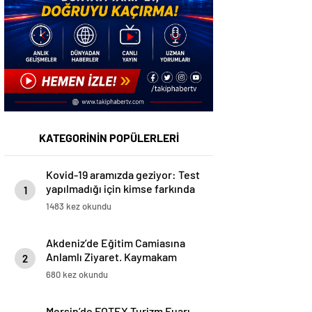
KATEGORİNİN POPÜLERLERİ
Kovid-19 aramızda geziyor: Test
yapılmadığı için kimse farkında
1
değil
1483 kez okundu
Akdeniz’de Eğitim Camiasına
Anlamlı Ziyaret. Kaymakam
2
Şener’den Destek ve Taziye
680 kez okundu
Mersin’de FOTEX Turizm Fuarı