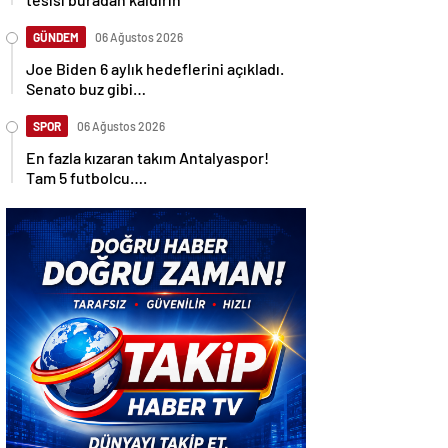
GÜNDEM
06 Ağustos 2026
Joe Biden 6 aylık hedeflerini açıkladı.
Senato buz gibi…
SPOR
06 Ağustos 2026
En fazla kızaran takım Antalyaspor!
Tam 5 futbolcu….