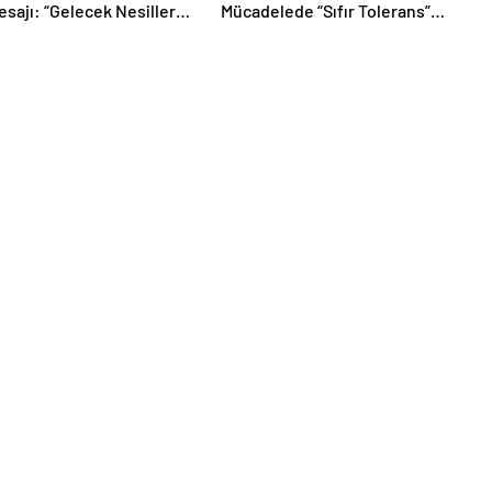
sajı: “Gelecek Nesillere
Mücadelede “Sıfır Tolerans”
ir Dünya Borçluyuz”
Çıkışı: “Halk Sağlığı Kırmızı
Çizgimizdir”