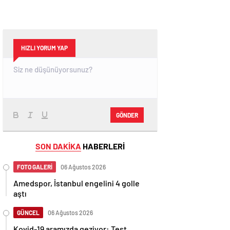
HIZLI YORUM YAP
GÖNDER
SON DAKİKA
HABERLERİ
FOTO GALERİ
06 Ağustos 2026
Amedspor, İstanbul engelini 4 golle
aştı
GÜNCEL
06 Ağustos 2026
Kovid-19 aramızda geziyor: Test