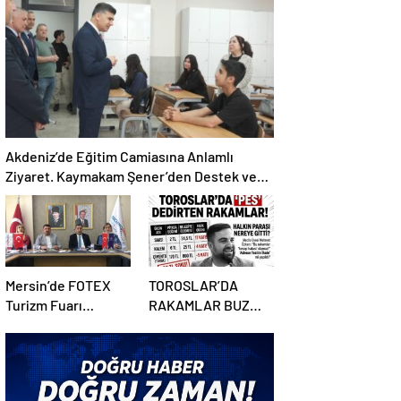
çiçekler belli oldu
Akdeniz’de Eğitim Camiasına Anlamlı
Ziyaret. Kaymakam Şener’den Destek ve
Taziye
Mersin’de FOTEX
TOROSLAR’DA
Turizm Fuarı
RAKAMLAR BUZ
Düzenlenecek
KESTİ: HALKIN
PARASI NEREYE
GİTTİ?