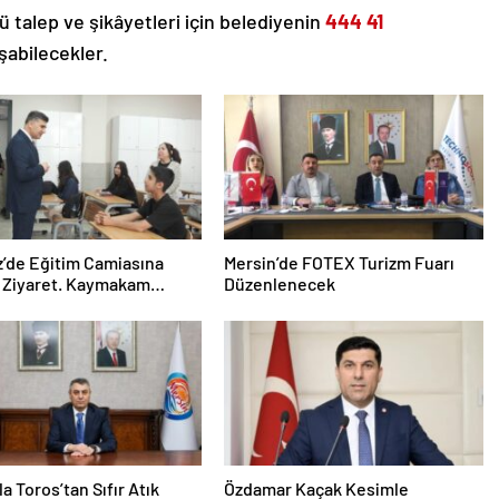
 talep ve şikâyetleri için belediyenin
444 41
abilecekler.
’de Eğitim Camiasına
Mersin’de FOTEX Turizm Fuarı
 Ziyaret. Kaymakam
Düzenlenecek
en Destek ve Taziye
lla Toros’tan Sıfır Atık
Özdamar Kaçak Kesimle