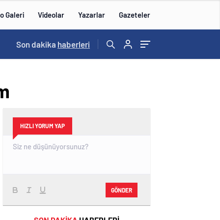
o Galeri
Videolar
Yazarlar
Gazeteler
14:43
Son dakika
/
haberleri
am
HIZLI YORUM YAP
GÖNDER
SON DAKİKA
HABERLERİ