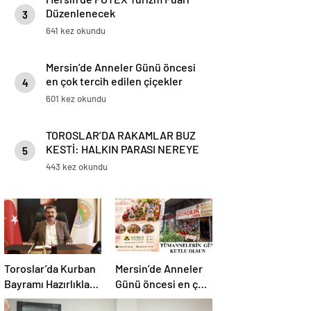
Düzenlenecek
3
641 kez okundu
Mersin’de Anneler Günü öncesi
en çok tercih edilen çiçekler
4
belli oldu
601 kez okundu
TOROSLAR’DA RAKAMLAR BUZ
KESTİ: HALKIN PARASI NEREYE
5
GİTTİ?
443 kez okundu
Toroslar’da Kurban
Mersin’de Anneler
Bayramı Hazırlıkları
Günü öncesi en çok
Tamam
tercih edilen