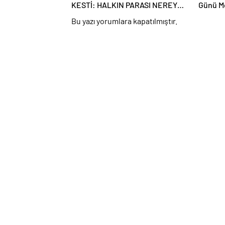
KESTİ: HALKIN PARASI NEREYE
Günü Me
GİTTİ?
Temiz B
Bu yazı yorumlara kapatılmıştır.