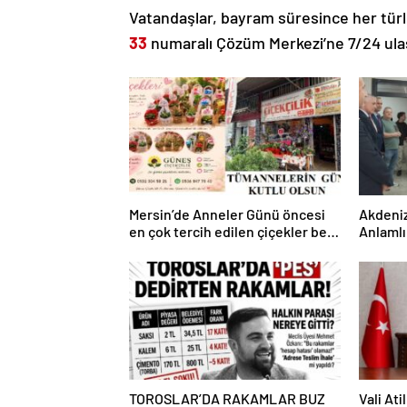
Vatandaşlar, bayram süresince her türlü
33
numaralı Çözüm Merkezi’ne 7/24 ulaş
Mersin’de Anneler Günü öncesi
Akdeniz
en çok tercih edilen çiçekler belli
Anlamlı
oldu
Şener’d
TOROSLAR’DA RAKAMLAR BUZ
Vali Ati