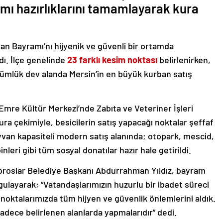
amı hazırlıklarını tamamlayarak kura
an Bayramı’nı hijyenik ve güvenli bir ortamda
rdı. İlçe genelinde
23 farklı kesim noktası
belirlenirken,
ümlük dev alanda Mersin’in en büyük kurban satış
mre Kültür Merkezi’nde Zabıta ve Veteriner İşleri
a çekimiyle, besicilerin satış yapacağı noktalar şeffaf
ayvan kapasiteli modern satış alanında; otopark, mescid,
nleri gibi tüm sosyal donatılar hazır hale getirildi.
roslar Belediye Başkanı Abdurrahman Yıldız, bayram
ulayarak; “Vatandaşlarımızın huzurlu bir ibadet süreci
noktalarımızda tüm hijyen ve güvenlik önlemlerini aldık.
adece belirlenen alanlarda yapmalarıdır” dedi.