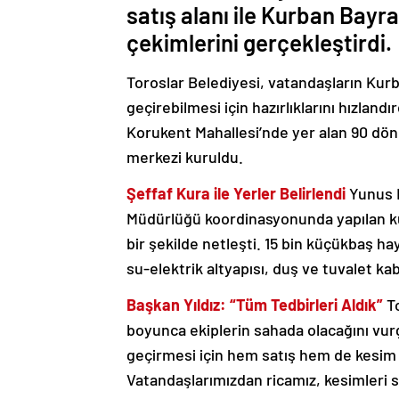
satış alanı ile Kurban Bayr
çekimlerini gerçekleştirdi.
Toroslar Belediyesi, vatandaşların Kurb
geçirebilmesi için hazırlıklarını hızlandı
Korukent Mahallesi’nde yer alan 90 dön
merkezi kuruldu.
Şeffaf Kura ile Yerler Belirlendi
Yunus E
Müdürlüğü koordinasyonunda yapılan kur
bir şekilde netleşti. 15 bin küçükbaş h
su-elektrik altyapısı, duş ve tuvalet kabi
Başkan Yıldız: “Tüm Tedbirleri Aldık”
To
boyunca ekiplerin sahada olacağını vurg
geçirmesi için hem satış hem de kesim 
Vatandaşlarımızdan ricamız, kesimleri s