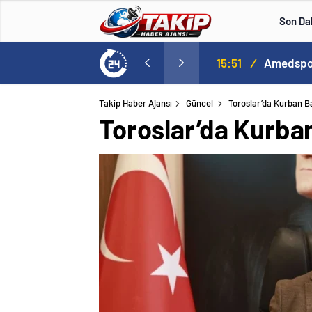
Son Da
lle aştı
13:00
/
Takip Haber Ajansı
Güncel
Toroslar’da Kurban B
Toroslar’da Kurba