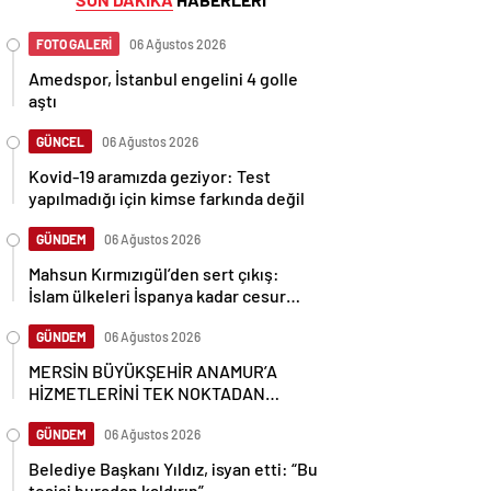
FOTO GALERİ
06 Ağustos 2026
Amedspor, İstanbul engelini 4 golle
aştı
GÜNCEL
06 Ağustos 2026
Kovid-19 aramızda geziyor: Test
yapılmadığı için kimse farkında değil
GÜNDEM
06 Ağustos 2026
Mahsun Kırmızıgül’den sert çıkış:
İslam ülkeleri İspanya kadar cesur
olamadı
GÜNDEM
06 Ağustos 2026
MERSİN BÜYÜKŞEHİR ANAMUR’A
HİZMETLERİNİ TEK NOKTADAN
ULAŞTIRIYOR
GÜNDEM
06 Ağustos 2026
Belediye Başkanı Yıldız, isyan etti: “Bu
tesisi buradan kaldırın”