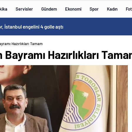
kika
Servisler
Gündem
Ekonomi
Spor
Kadın
Fot
Kovid-19 aramızda geziyor: Test yapılmadığı için kimse farkında değil
ayramı Hazırlıkları Tamam
n Bayramı Hazırlıkları Tam