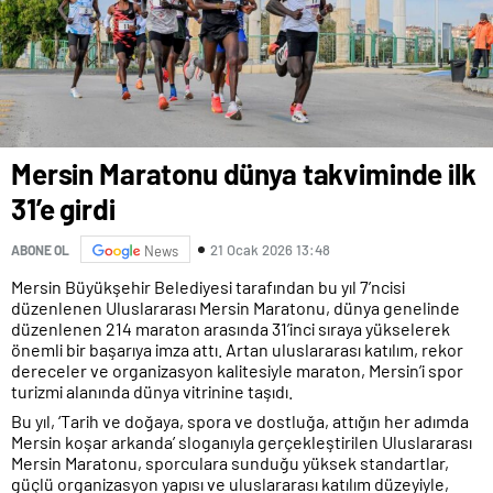
Mersin Maratonu dünya takviminde ilk
31’e girdi
21 Ocak 2026 13:48
ABONE OL
News
Mersin Büyükşehir Belediyesi tarafından bu yıl 7’ncisi
düzenlenen Uluslararası Mersin Maratonu, dünya genelinde
düzenlenen 214 maraton arasında 31’inci sıraya yükselerek
önemli bir başarıya imza attı. Artan uluslararası katılım, rekor
dereceler ve organizasyon kalitesiyle maraton, Mersin’i spor
turizmi alanında dünya vitrinine taşıdı.
Bu yıl, ‘Tarih ve doğaya, spora ve dostluğa, attığın her adımda
Mersin koşar arkanda’ sloganıyla gerçekleştirilen Uluslararası
Mersin Maratonu, sporculara sunduğu yüksek standartlar,
güçlü organizasyon yapısı ve uluslararası katılım düzeyiyle,