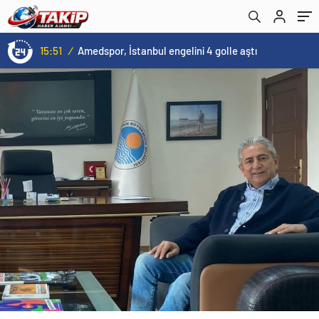
15:51
/
Amedspor, İstanbul engelini 4 golle aştı