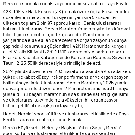
Mersin’in spor alanındaki vizyonunu bir kez daha ortaya koydu.
42K, 10K ve Halk Koşusu (3K) olmak üzere üç farklı kategoride
düzenlenen maratona; Türkiye’nin yanı sıra 5 kıtadan 34
ülkeden toplam 2 bin 97 sporcu katıldı. Geniş uluslararası
katılım, Uluslararası Mersin Maratonu’nun her yıl artan küresel
bilinirliğinin somut bir göstergesi oldu. Maratonun elit
yarışlarında elde edilen dereceler de organizasyonun dünya
çapındaki konumunu güçlendirdi. 42K Maratonunda Kenyalı
atlet Vitalis Kibiwott, 2:07:14’lük derecesiyle parkur rekoru
kırarken, Kadınlar Kategorisinde Kenya’dan Rebecca Sirwanei
Tauni, 2:25:35’lik derecesiyle birinciliği elde etti.
2024 yılında düzenlenen 203 maraton arasında 49. sırada iken,
yüksek rekabet düzeyi, rekor performanslar ve organizasyon
kalitesi sayesinde Uluslararası Mersin Maratonu, 2025 yılında
dünya genelinde düzenlenen 214 maraton arasında 31. sıraya
yükseldi. Bu başarı, maratonun kısa sürede kat ettiği gelişimi
ve uluslararası takvimde hızla yükselen bir organizasyon
haline geldiğini de açıkça ortaya koydu.
Hedef, Mersin’i spor, kültür ve uluslararası etkinliklerle dünya
kentleri arasında daha görünür kılmak
Mersin Büyükşehir Belediye Başkanı Vahap Seçer, Mersin’i
spor, kültür ve uluslararası etkinliklerle dünya kentleri