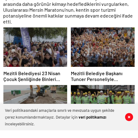
arasında daha görünür kılmayı hedeflediklerini vurgularken,
Uluslararası Mersin Maratonu’nun, kentin spor turizmi
potansiyeline önemli katkılar sunmaya devam edeceğini ifade
etti.
Mezitli Belediyesi 23 Nisan
Mezitli Belediye Başkanı
Çocuk Şenliğinde Binleri
Tuncer Personeliyle
Buluşturdu
Bayramlaştı
Veri politikasındaki amaçlarla sınırlı ve mevzuata uygun şekilde
çerez konumlandırmaktayız. Detaylar için
veri politikamızı
0
0
0
0
inceleyebilirsiniz.
Mezitli Belediyesi Saha
Mezitli Belediye Başkanı
Çalışmalarını Hızlandırdı
Tuncerden 1 Mayıs Emek