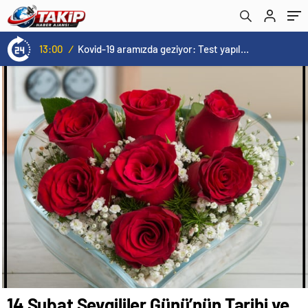
13:00
/
Kovid-19 aramızda geziyor: Test yapılmadığı için kimse farkında değil
14 Şubat Sevgililer Günü’nün Tarihi ve