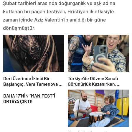
Şubat tarihleri arasında doğurganlık ve aşk adına
kutlanan bu pagan festivali, Hristiyanlık etkisiyle
zaman içinde Aziz Valentin’in anıldığı bir güne
dönüşmüştür.
Deri Üzerinde İkinci Bir
Türkiye’de Dövme Sanatı
Başlangıç: Vera Tamenova ve
Görünürlük Kazanırken:
Cover-Up’ın Değişen Dili
Nursultan Aimurzin’in
Sinematik Realizmi
DAHA 17’NİN “MANİFEST”İ
ORTAYA ÇIKTI!