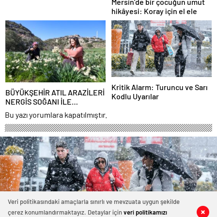
Mersin’de bir çocuğun umut
hikâyesi: Koray için el ele
Kritik Alarm: Turuncu ve Sarı
BÜYÜKŞEHİR ATIL ARAZİLERİ
Kodlu Uyarılar
NERGİS SOĞANI İLE
DEĞERLENDİRİYOR
Bu yazı yorumlara kapatılmıştır.
Veri politikasındaki amaçlarla sınırlı ve mevzuata uygun şekilde
çerez konumlandırmaktayız. Detaylar için
veri politikamızı
0
0
0
0