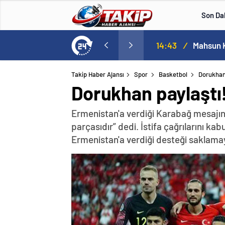
Son Da
Kovid-19 aramızda geziyor: Test yapılmadığı için kimse farkında değil
14:43
/
Takip Haber Ajansı
Spor
Basketbol
Dorukhan 
Dorukhan paylaştı!
Ermenistan'a verdiği Karabağ mesajın
parçasıdır” dedi. İstifa çağrılarını k
Ermenistan'a verdiği desteği saklama