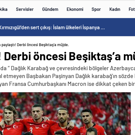
kika
Servisler
Gündem
Ekonomi
Spor
Kadın
Fot
Mahsun Kırmızıgül’den sert çıkış: İslam ülkeleri İspanya kadar cesur olamadı
paylaştı! Derbi öncesi Beşiktaş’a müjde.
 Derbi öncesi Beşiktaş’a m
da “ Dağlık Karabağ ve çevresindeki bölgeler Azerbayca
abul etmeyen Başbakan Paşinyan Dağlık karabağ'ın sözde 
yan Fransa Cumhurbaşkanı Macron ise dikkat çeken bir z