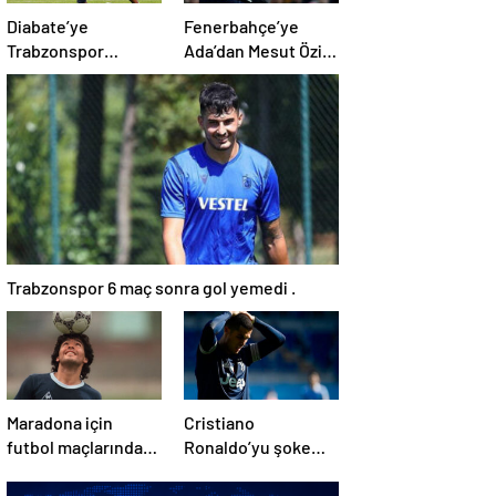
Diabate’ye
Fenerbahçe’ye
Trabzonspor
Ada’dan Mesut Özil
yönetiminden
müjdesi!
kesik! .
Trabzonspor 6 maç sonra gol yemedi .
Maradona için
Cristiano
futbol maçlarında
Ronaldo’yu şoke
anma törenleri
eden karar!
yapılacak
Juventus…