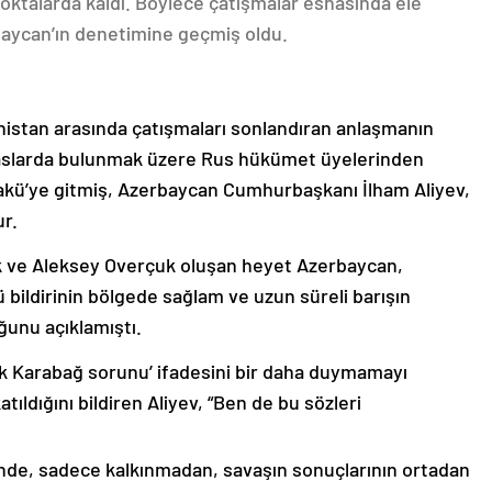
oktalarda kaldı. Böylece çatışmalar esnasında ele
rbaycan’ın denetimine geçmiş oldu.
nistan arasında çatışmaları sonlandıran anlaşmanın
emaslarda bulunmak üzere Rus hükümet üyelerinden
akü’ye gitmiş, Azerbaycan Cumhurbaşkanı İlham Aliyev,
ur.
k ve Aleksey Overçuk oluşan heyet Azerbaycan,
 bildirinin bölgede sağlam ve uzun süreli barışın
ğunu açıklamıştı.
lık Karabağ sorunu’ ifadesini bir daha duymamayı
ıldığını bildiren Aliyev, “Ben de bu sözleri
nde, sadece kalkınmadan, savaşın sonuçlarının ortadan