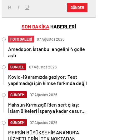
GÖNDER
SON DAKİKA
HABERLERİ
FOTO GALERİ
07 Ağustos 2026
Amedspor, İstanbul engelini 4 golle
aştı
GÜNCEL
07 Ağustos 2026
Kovid-19 aramızda geziyor: Test
yapılmadığı için kimse farkında değil
GÜNDEM
07 Ağustos 2026
Mahsun Kırmızıgül’den sert çıkış:
İslam ülkeleri İspanya kadar cesur
olamadı
GÜNDEM
07 Ağustos 2026
MERSİN BÜYÜKŞEHİR ANAMUR’A
HİZMETLERİNİ TEK NOKTADAN