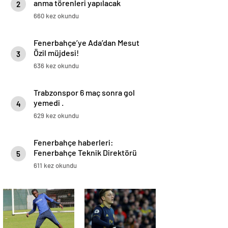
anma törenleri yapılacak
2
660 kez okundu
Fenerbahçe’ye Ada’dan Mesut
Özil müjdesi!
3
636 kez okundu
Trabzonspor 6 maç sonra gol
yemedi .
4
629 kez okundu
Fenerbahçe haberleri:
Fenerbahçe Teknik Direktörü
5
Erol Bulut Samatta’nın
611 kez okundu
sahalardan uzak kalacağı süreyi
duyurdu .