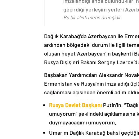
imzalandığı anda bulundukları n
geçirdiği yerleşim yerleri Aze
Bu bir alıntı metin örneğidir.
Dağlık Karabağ’da Azerbaycan ile Erme
ardından bölgedeki durum ile ilgili t
oluşan heyet Azerbaycan’ın başkenti B
Rusya Dışişleri Bakanı Sergey Lavrov’d
Başbakan Yardımcıları Aleksandr Nova
Ermenistan ve Rusya’nın imzaladığı üçlü
sağlanması açısından önemli adım oldu
Rusya Devlet Başkanı
Putin’in, “‘Dağ
umuyorum” şeklindeki açıklamasına kat
duymayacağımı umuyorum.
Umarım Dağlık Karabağ bahsi geçtiği