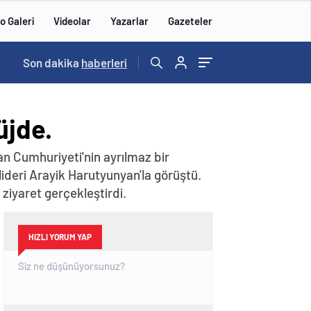
o Galeri
Videolar
Yazarlar
Gazeteler
10:04
Son dakika
/
haberleri
üjde.
n Cumhuriyeti'nin ayrılmaz bir
lideri Arayik Harutyunyan'la görüştü.
iyaret gerçekleştirdi.
HIZLI YORUM YAP