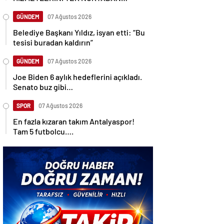
ULAŞTIRIYOR
GÜNDEM
07 Ağustos 2026
Belediye Başkanı Yıldız, isyan etti: “Bu
tesisi buradan kaldırın”
GÜNDEM
07 Ağustos 2026
Joe Biden 6 aylık hedeflerini açıkladı.
Senato buz gibi…
SPOR
07 Ağustos 2026
En fazla kızaran takım Antalyaspor!
Tam 5 futbolcu….