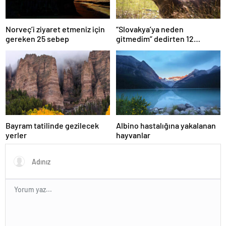
Norveç’i ziyaret etmeniz için
“Slovakya’ya neden
gereken 25 sebep
gitmedim” dedirten 12
fotoğraf
Bayram tatilinde gezilecek
Albino hastalığına yakalanan
yerler
hayvanlar