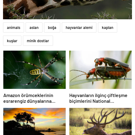
animals
aslan
boğa
hayvanlar alemi
kaplan
kuşlar
minik dostlar
Amazon örümceklerinin
Hayvanların ilginç çiftleşme
esrarengiz dünyalarına
biçimlerini National
gitmeye hazır olun.
Geographic görüntüledi.