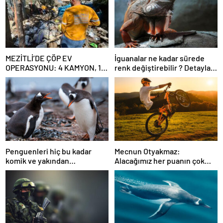
MEZİTLİ’DE ÇÖP EV
İguanalar ne kadar sürede
OPERASYONU: 4 KAMYON, 10
renk değiştirebilir ? Detaylar
TON ATIK ÇIKARILDI
burada…
Penguenleri hiç bu kadar
Mecnun Otyakmaz:
komik ve yakından
Alacağımız her puanın çok
görmemiştiniz
önemi var