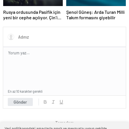
Rusya ordusunda Pasifik için
Şenol Güneş: Arda Turan Milli
yeni bir cephe açılıyor. Çin’in
Takım formasını giyebilir
ilk tepkisi!
En az 10 karakter gerekli
Gönder
Temadam
Veri politikasındaki amaçlarla sınırlı ve mevzuata uygun şekilde