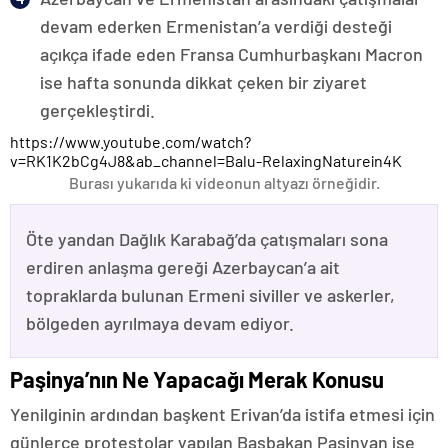
devam ederken Ermenistan’a verdiği desteği
açıkça ifade eden Fransa Cumhurbaşkanı Macron
ise hafta sonunda dikkat çeken bir ziyaret
gerçekleştirdi.
https://www.youtube.com/watch?
v=RK1K2bCg4J8&ab_channel=Balu-RelaxingNaturein4K
Burası yukarıda ki videonun altyazı örneğidir.
Öte yandan Dağlık Karabağ’da çatışmaları sona
erdiren anlaşma gereği Azerbaycan’a ait
topraklarda bulunan Ermeni siviller ve askerler,
bölgeden ayrılmaya devam ediyor.
Paşinya’nın Ne Yapacağı Merak Konusu
Yenilginin ardından başkent Erivan’da istifa etmesi için
günlerce protestolar yapılan Başbakan Paşinyan ise