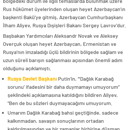
bölgedeki durum ile ilgili temaslarda bulunmak üzere
Rus hükümet üyelerinden oluşan heyet Azerbaycan’ın
başkenti Bakü’ye gitmiş, Azerbaycan Cumhurbaşkanı
İlham Aliyev, Rusya Dışişleri Bakanı Sergey Lavrov’dur.
Başbakan Yardımcıları Aleksandr Novak ve Aleksey
Overçuk oluşan heyet Azerbaycan, Ermenistan ve
Rusya’nın imzaladığı üçlü bildirinin bölgede sağlam ve
uzun süreli barışın sağlanması açısından önemli adım
olduğunu açıklamıştı.
Rusya Devlet Başkanı
Putin’in, “‘Dağlık Karabağ
sorunu’ ifadesini bir daha duymamayı umuyorum”
şeklindeki açıklamasına katıldığını bildiren Aliyev,
“Ben de bu sözleri duymayacağımı umuyorum.
Umarım Dağlık Karabağ bahsi geçtiğinde, sadece
kalkınmadan, savaşın sonuçlarının ortadan
kaldırılmasından ve bir zamanlar birbirine düşman