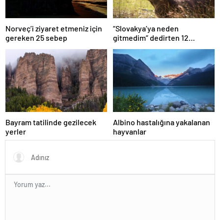
Norveç’i ziyaret etmeniz için
“Slovakya’ya neden
gereken 25 sebep
gitmedim” dedirten 12
fotoğraf
Bayram tatilinde gezilecek
Albino hastalığına yakalanan
yerler
hayvanlar