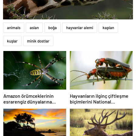
animals
aslan
boğa
hayvanlar alemi
kaplan
kuşlar
minik dostlar
Amazon örümceklerinin
Hayvanların ilginç çiftleşme
esrarengiz dünyalarına
biçimlerini National
gitmeye hazır olun.
Geographic görüntüledi.