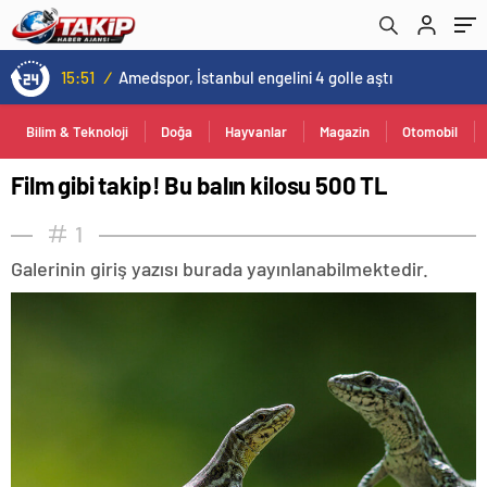
13:00
/
Kovid-19 aramızda geziyor: Test yapılmadığı için kimse farkında değil
Bilim & Teknoloji
Doğa
Hayvanlar
Magazin
Otomobil
Film gibi takip! Bu balın kilosu 500 TL
1
Galerinin giriş yazısı burada yayınlanabilmektedir.