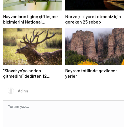
Hayvanların ilginç çiftleşme
Norveç’i ziyaret etmeniz için
biçimlerini National
gereken 25 sebep
Geographic görüntüledi.
“Slovakya’ya neden
Bayram tatilinde gezilecek
gitmedim” dedirten 12
yerler
fotoğraf