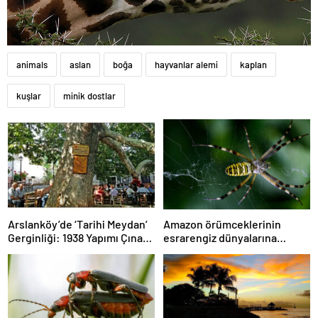
animals
aslan
boğa
hayvanlar alemi
kaplan
kuşlar
minik dostlar
Arslanköy’de ‘Tarihi Meydan’
Amazon örümceklerinin
Gerginliği: 1938 Yapımı Çınarlı
esrarengiz dünyalarına
Kahve Otopark mı Oluyor?
gitmeye hazır olun.