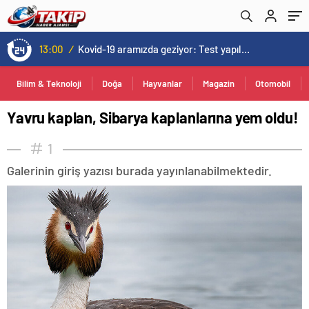
13:00
/
Kovid-19 aramızda geziyor: Test yapılmadığı için kimse farkında değil
Bilim & Teknoloji
Doğa
Hayvanlar
Magazin
Otomobil
Yavru kaplan, Sibarya kaplanlarına yem oldu!
1
Galerinin giriş yazısı burada yayınlanabilmektedir.