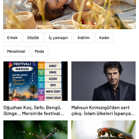
Erkek
Gözlük
İç çamaşırı
İndirim
Kadın
Mevsimsel
Moda
Oğuzhan Koç, Sefo, Bengü,
Mahsun Kırmızıgül’den sert
Simge… Mersin’de festival
çıkış: İslam ülkeleri İspanya
heyecanı başlıyor
kadar cesur olamadı