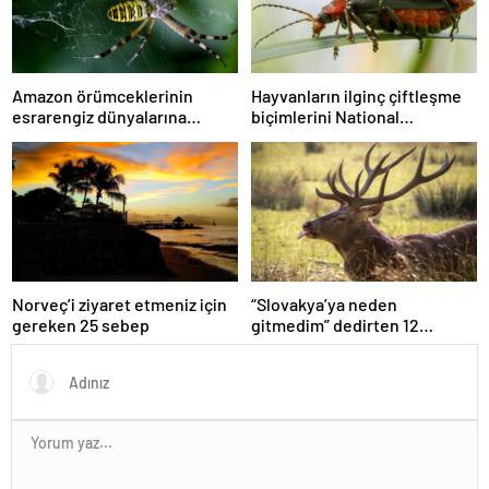
Amazon örümceklerinin
Hayvanların ilginç çiftleşme
esrarengiz dünyalarına
biçimlerini National
gitmeye hazır olun.
Geographic görüntüledi.
Norveç’i ziyaret etmeniz için
“Slovakya’ya neden
gereken 25 sebep
gitmedim” dedirten 12
fotoğraf