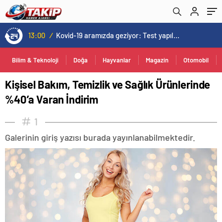
13:00
/
Kovid-19 aramızda geziyor: Test yapılmadığı için kimse farkında değil
Bilim & Teknoloji
Doğa
Hayvanlar
Magazin
Otomobil
Kişisel Bakım, Temizlik ve Sağlık Ürünlerinde
%40’a Varan İndirim
1
Galerinin giriş yazısı burada yayınlanabilmektedir.